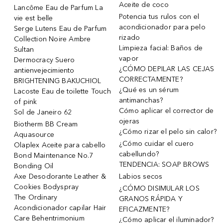
Aceite de coco
Lancôme Eau de Parfum La
Potencia tus rulos con el
vie est belle
acondicionador para pelo
Serge Lutens Eau de Parfum
rizado
Collection Noire Ambre
Limpieza facial: Baños de
Sultan
vapor
Dermocracy Suero
¿CÓMO DEPILAR LAS CEJAS
antienvejecimiento
CORRECTAMENTE?
BRIGHTENING BAKUCHIOL
¿Qué es un sérum
Lacoste Eau de toilette Touch
antimanchas?
of pink
Cómo aplicar el corrector de
Sol de Janeiro 62
ojeras
Biotherm BB Cream
¿Cómo rizar el pelo sin calor?
Aquasource
¿Cómo cuidar el cuero
Olaplex Aceite para cabello
cabellundo?
Bond Maintenance No.7
TENDENCIA: SOAP BROWS
Bonding Oil
Axe Desodorante Leather &
Labios secos
Cookies Bodyspray
¿CÓMO DISIMULAR LOS
The Ordinary
GRANOS RÁPIDA Y
Acondicionador capilar Hair
EFICAZMENTE?
Care Behentrimonium
¿Cómo aplicar el iluminador?