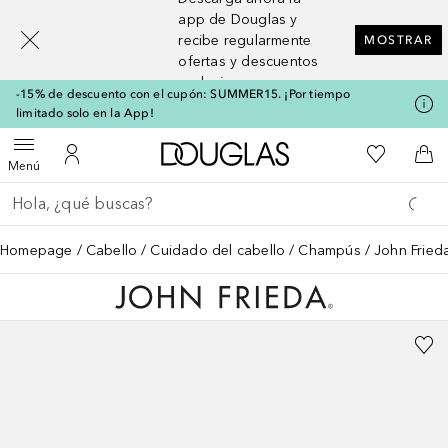
[navigation.slideout.screenreader]
app de Douglas y
recibe regularmente
MOSTRAR
ofertas y descuentos
exclusivos
-15% de descuento con el cupón: SUMMER15. ¡Por tiempo
limitado solo en la App!
A Douglas Home
Mi lista d
Abrir menú
Mi cuenta
A l
Menú
Regresar
Ejecutar búsqueda
Homepage
Cabello
Cuidado del cabello
Champús
John Frieda