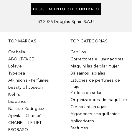
DESISTIMIENTO DEL CONTRATO
©
2026
Douglas Spain S.A.U
TOP MARCAS
TOP CATEGORÍAS
Orebella
Cepillos
ABOUT-FACE
Correctores e Iluminadores
Lolavie
Maquinillas depilar mujer
Typebea
Bálsamos labiales
Atkinsons - Perfumes
Estuches de perfumes de
mujer
Beauty of Joseon
Protección solar
Kiehl’s
Organizadores de maquillaje
Biodance
Crema antiarrugas
Narciso Rodriguez
Algodones smaquillantes
Apivita - Champús
Aplicadores
CHANEL - LE LIFT
Perfumes
PRORASO