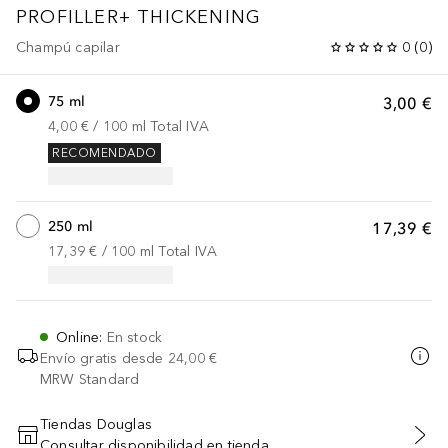
PROFILLER+
THICKENING
Champú capilar
0
(
0
)
75 ml
3,00 €
4,00 €
 / 
100
ml
Total IVA
RECOMENDADO
250 ml
17,39 €
17,39 €
 / 
100
ml
Total IVA
Online
:
En stock
Envío gratis desde
24,00 €
MRW Standard
Tiendas Douglas
Consultar disponibilidad en tienda
AÑADIR AL CARRITO