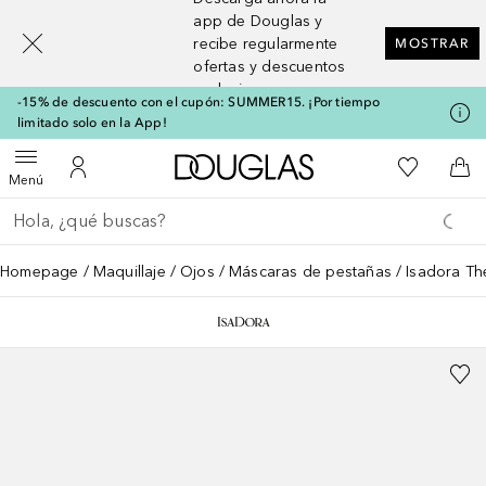
[navigation.slideout.screenreader]
app de Douglas y
recibe regularmente
MOSTRAR
ofertas y descuentos
exclusivos
-15% de descuento con el cupón: SUMMER15. ¡Por tiempo
limitado solo en la App!
A Douglas Home
Mi lista d
Abrir menú
Mi cuenta
A l
Menú
Regresar
Ejecutar búsqueda
Homepage
Maquillaje
Ojos
Máscaras de pestañas
Isadora Th