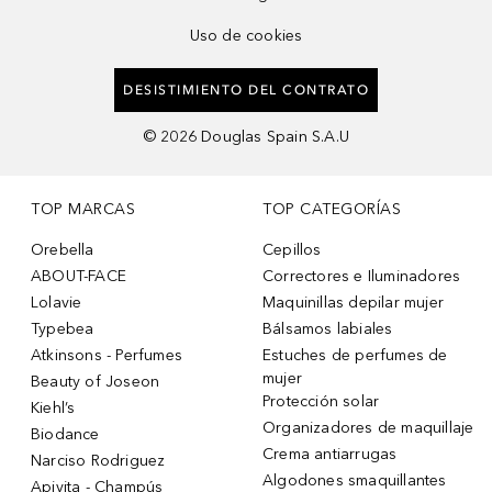
Uso de cookies
DESISTIMIENTO DEL CONTRATO
©
2026
Douglas Spain S.A.U
TOP MARCAS
TOP CATEGORÍAS
Orebella
Cepillos
ABOUT-FACE
Correctores e Iluminadores
Lolavie
Maquinillas depilar mujer
Typebea
Bálsamos labiales
Atkinsons - Perfumes
Estuches de perfumes de
mujer
Beauty of Joseon
Protección solar
Kiehl’s
Organizadores de maquillaje
Biodance
Crema antiarrugas
Narciso Rodriguez
Algodones smaquillantes
Apivita - Champús