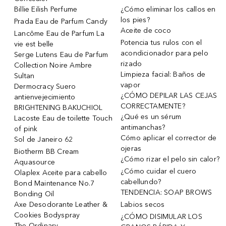
Billie Eilish Perfume
¿Cómo eliminar los callos en
los pies?
Prada Eau de Parfum Candy
Aceite de coco
Lancôme Eau de Parfum La
Potencia tus rulos con el
vie est belle
acondicionador para pelo
Serge Lutens Eau de Parfum
rizado
Collection Noire Ambre
Limpieza facial: Baños de
Sultan
vapor
Dermocracy Suero
¿CÓMO DEPILAR LAS CEJAS
antienvejecimiento
CORRECTAMENTE?
BRIGHTENING BAKUCHIOL
¿Qué es un sérum
Lacoste Eau de toilette Touch
antimanchas?
of pink
Cómo aplicar el corrector de
Sol de Janeiro 62
ojeras
Biotherm BB Cream
¿Cómo rizar el pelo sin calor?
Aquasource
¿Cómo cuidar el cuero
Olaplex Aceite para cabello
cabellundo?
Bond Maintenance No.7
TENDENCIA: SOAP BROWS
Bonding Oil
Axe Desodorante Leather &
Labios secos
Cookies Bodyspray
¿CÓMO DISIMULAR LOS
The Ordinary