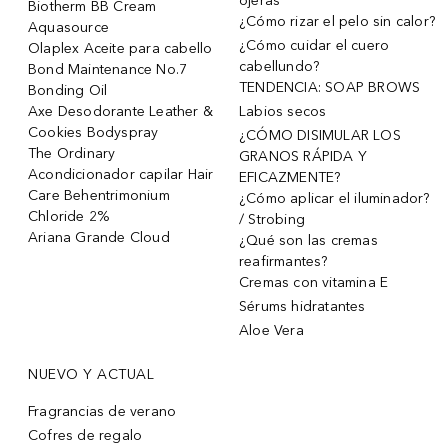
ojeras
Biotherm BB Cream
¿Cómo rizar el pelo sin calor?
Aquasource
¿Cómo cuidar el cuero
Olaplex Aceite para cabello
cabellundo?
Bond Maintenance No.7
TENDENCIA: SOAP BROWS
Bonding Oil
Axe Desodorante Leather &
Labios secos
Cookies Bodyspray
¿CÓMO DISIMULAR LOS
The Ordinary
GRANOS RÁPIDA Y
Acondicionador capilar Hair
EFICAZMENTE?
Care Behentrimonium
¿Cómo aplicar el iluminador?
Chloride 2%
/ Strobing
Ariana Grande Cloud
¿Qué son las cremas
reafirmantes?
Cremas con vitamina E
Sérums hidratantes
Aloe Vera
NUEVO Y ACTUAL
Fragrancias de verano
Cofres de regalo