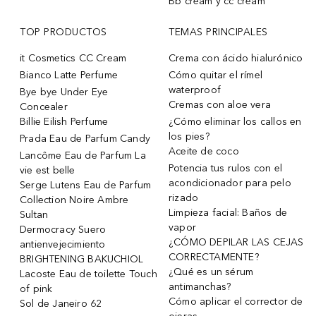
Bb cream y cc cream
TOP PRODUCTOS
TEMAS PRINCIPALES
it Cosmetics CC Cream
Crema con ácido hialurónico
Bianco Latte Perfume
Cómo quitar el rímel
waterproof
Bye bye Under Eye
Cremas con aloe vera
Concealer
Billie Eilish Perfume
¿Cómo eliminar los callos en
los pies?
Prada Eau de Parfum Candy
Aceite de coco
Lancôme Eau de Parfum La
Potencia tus rulos con el
vie est belle
acondicionador para pelo
Serge Lutens Eau de Parfum
rizado
Collection Noire Ambre
Limpieza facial: Baños de
Sultan
vapor
Dermocracy Suero
¿CÓMO DEPILAR LAS CEJAS
antienvejecimiento
CORRECTAMENTE?
BRIGHTENING BAKUCHIOL
¿Qué es un sérum
Lacoste Eau de toilette Touch
antimanchas?
of pink
Cómo aplicar el corrector de
Sol de Janeiro 62