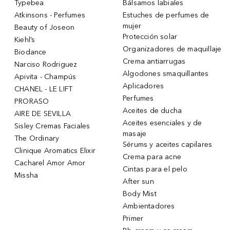
Typebea
Bálsamos labiales
Atkinsons - Perfumes
Estuches de perfumes de
mujer
Beauty of Joseon
Protección solar
Kiehl’s
Organizadores de maquillaje
Biodance
Crema antiarrugas
Narciso Rodriguez
Algodones smaquillantes
Apivita - Champús
Aplicadores
CHANEL - LE LIFT
Perfumes
PRORASO
Aceites de ducha
AIRE DE SEVILLA
Aceites esenciales y de
Sisley Cremas Faciales
masaje
The Ordinary
Sérums y aceites capilares
Clinique Aromatics Elixir
Crema para acne
Cacharel Amor Amor
Cintas para el pelo
Missha
After sun
Body Mist
Ambientadores
Primer