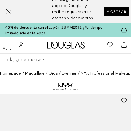
[navigation.slideout.screenreader]
app de Douglas y
recibe regularmente
MOSTRAR
ofertas y descuentos
exclusivos
-15% de descuento con el cupón: SUMMER15. ¡Por tiempo
limitado solo en la App!
A Douglas Home
Mi lista d
Abrir menú
Mi cuenta
A l
Menú
Regresar
Ejecutar búsqueda
Homepage
Maquillaje
Ojos
Eyeliner
NYX Professional Makeup E