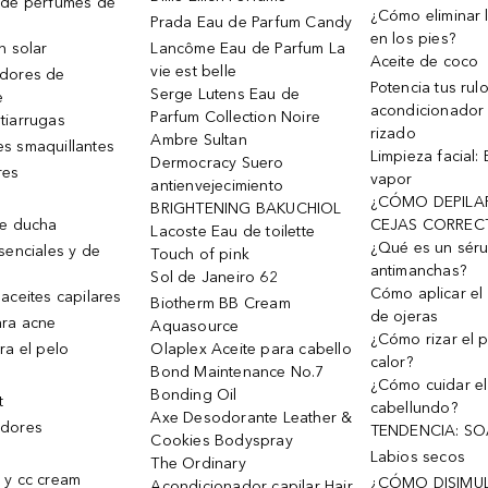
 de perfumes de
¿Cómo eliminar l
Prada Eau de Parfum Candy
en los pies?
n solar
Lancôme Eau de Parfum La
Aceite de coco
vie est belle
dores de
Potencia tus rul
Serge Lutens Eau de
e
acondicionador
Parfum Collection Noire
tiarrugas
rizado
Ambre Sultan
s smaquillantes
Limpieza facial:
Dermocracy Suero
res
vapor
antienvejecimiento
¿CÓMO DEPILA
BRIGHTENING BAKUCHIOL
de ducha
CEJAS CORREC
Lacoste Eau de toilette
¿Qué es un sér
senciales y de
Touch of pink
antimanchas?
Sol de Janeiro 62
Cómo aplicar el 
aceites capilares
Biotherm BB Cream
de ojeras
ra acne
Aquasource
¿Cómo rizar el p
ra el pelo
Olaplex Aceite para cabello
calor?
Bond Maintenance No.7
¿Cómo cuidar el
Bonding Oil
t
cabellundo?
Axe Desodorante Leather &
dores
TENDENCIA: S
Cookies Bodyspray
Labios secos
The Ordinary
 y cc cream
¿CÓMO DISIMU
Acondicionador capilar Hair