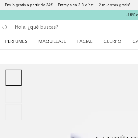
Envío gratis a partir de 24€ Entrega en 2-3 días* 2 muestras gratis*
-15% d
Regresar
Ejecutar búsqueda
PERFUMES
MAQUILLAJE
FACIAL
CUERPO
C
Abrir menú Perfumes
Abrir menú Maquillaje
Abrir menú Facial
Abrir menú Cuer
Ab