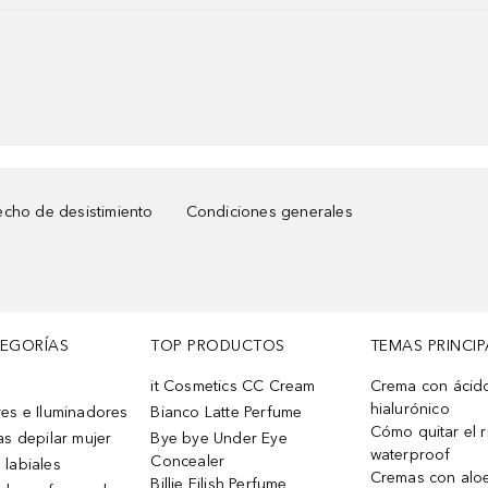
cho de desistimiento
Condiciones generales
TEGORÍAS
TOP PRODUCTOS
TEMAS PRINCIP
it Cosmetics CC Cream
Crema con ácid
hialurónico
es e Iluminadores
Bianco Latte Perfume
Cómo quitar el r
as depilar mujer
Bye bye Under Eye
waterproof
Concealer
 labiales
Cremas con alo
Billie Eilish Perfume