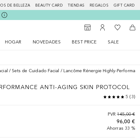
IOS DE BELLEZA
BEAUTY CARD
TIENDAS
REGALOS
GIFT CARD
Mi lista d
Al Storefinder
Mi cuenta
A l
HOGAR
NOVEDADES
BEST PRICE
SALE
Abrir menú Hogar
Abrir menú Novedades
Abrir menú Sal
cial
Sets de Cuidado Facial
Lancôme Rénergie Highly-Performance
ERFORMANCE ANTI-AGING SKIN PROTOCOL
5
(
3
)
PVR
145,00 €
96,00 €
Ahorras 33 %