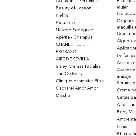
Atkinsons - Perfumes
Estuches
mujer
Beauty of Joseon
Protecció
Kiehl’s
Organiza
Biodance
maquillaj
Narciso Rodriguez
Crema an
Apivita - Champús
Algodone
CHANEL - LE LIFT
Aplicado
PRORASO
Perfumes
AIRE DE SEVILLA
Aceites 
Sisley Cremas Faciales
Aceites e
The Ordinary
masaje
Clinique Aromatics Elixir
Sérums y 
Cacharel Amor Amor
Crema pa
Missha
Cintas pa
After sun
Body Mis
Ambienta
Primer
Bb cream