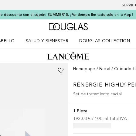
SERVIC
e descuento con el cupón: SUMMER15. ¡Por tiempo limitado solo en la App!
A Douglas Home
ABELLO
SALUD Y BIENESTAR
DOUGLAS COLLECTION
po
rir menú Cabello
Abrir menú Salud y bienestar
Homepage
Facial
Cuidado fa
RÉNERGIE
HIGHLY-P
Set de tratamiento facial
1 Pieza
192,00 €
 / 
100
ml
Total IVA