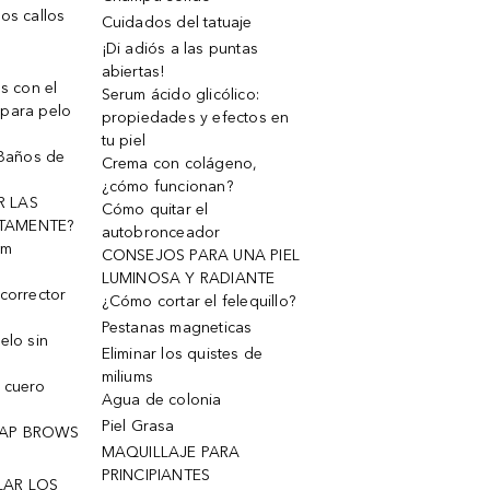
os callos
Cuidados del tatuaje
¡Di adiós a las puntas
abiertas!
os con el
Serum ácido glicólico:
 para pelo
propiedades y efectos en
tu piel
 Baños de
Crema con colágeno,
¿cómo funcionan?
R LAS
Cómo quitar el
TAMENTE?
autobronceador
um
CONSEJOS PARA UNA PIEL
LUMINOSA Y RADIANTE
corrector
¿Cómo cortar el felequillo?
Pestanas magneticas
elo sin
Eliminar los quistes de
miliums
 cuero
Agua de colonia
Piel Grasa
OAP BROWS
MAQUILLAJE PARA
PRINCIPIANTES
LAR LOS