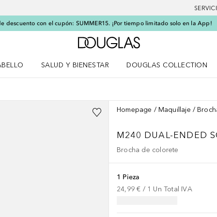
SERVIC
e descuento con el cupón: SUMMER15. ¡Por tiempo limitado solo en la App!
A Douglas Home
ABELLO
SALUD Y BIENESTAR
DOUGLAS COLLECTION
po
rir menú Cabello
Abrir menú Salud y bienestar
Homepage
Maquillaje
Broch
M240 DUAL-ENDED S
Brocha de colorete
1 Pieza
24,99 €
 / 
1
Un
Total IVA