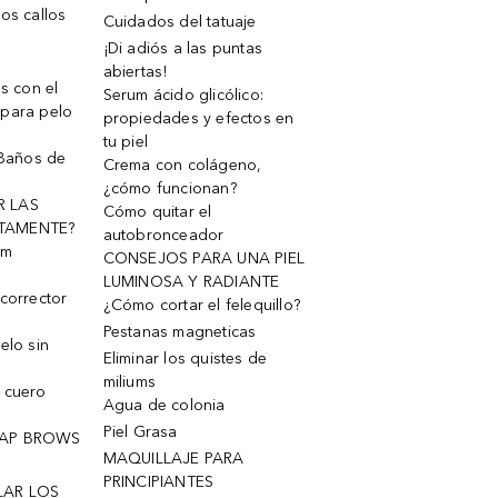
os callos
Cuidados del tatuaje
¡Di adiós a las puntas
abiertas!
os con el
Serum ácido glicólico:
 para pelo
propiedades y efectos en
tu piel
 Baños de
Crema con colágeno,
¿cómo funcionan?
R LAS
Cómo quitar el
TAMENTE?
autobronceador
um
CONSEJOS PARA UNA PIEL
LUMINOSA Y RADIANTE
corrector
¿Cómo cortar el felequillo?
Pestanas magneticas
elo sin
Eliminar los quistes de
miliums
 cuero
Agua de colonia
Piel Grasa
OAP BROWS
MAQUILLAJE PARA
PRINCIPIANTES
LAR LOS