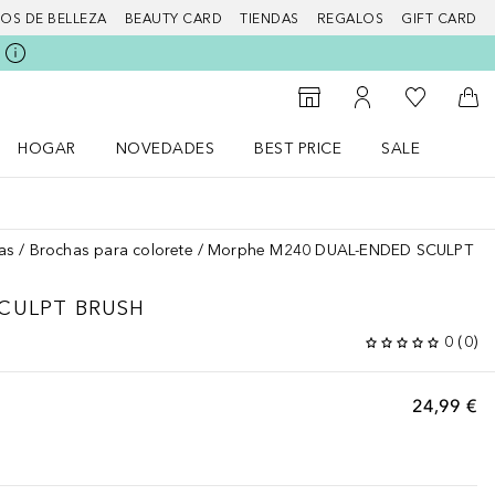
IOS DE BELLEZA
BEAUTY CARD
TIENDAS
REGALOS
GIFT CARD
Mi lista d
Al Storefinder
Mi cuenta
A l
HOGAR
NOVEDADES
BEST PRICE
SALE
Abrir menú Hogar
Abrir menú Novedades
Abrir menú Sal
as
Brochas para colorete
Morphe M240 DUAL-ENDED SCULPT B
CULPT BRUSH
0
(
0
)
24,99 €