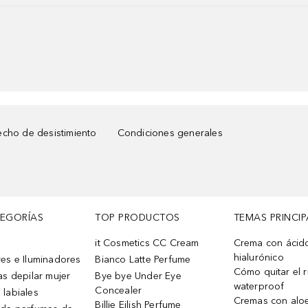
cho de desistimiento
Condiciones generales
TEGORÍAS
TOP PRODUCTOS
TEMAS PRINCIP
it Cosmetics CC Cream
Crema con ácid
hialurónico
es e Iluminadores
Bianco Latte Perfume
Cómo quitar el r
as depilar mujer
Bye bye Under Eye
waterproof
Concealer
 labiales
Cremas con alo
Billie Eilish Perfume