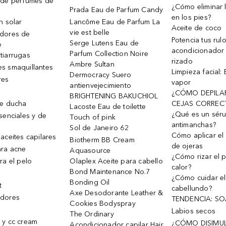
 de perfumes de
¿Cómo eliminar l
Prada Eau de Parfum Candy
en los pies?
n solar
Lancôme Eau de Parfum La
Aceite de coco
vie est belle
dores de
Potencia tus rul
Serge Lutens Eau de
e
acondicionador
Parfum Collection Noire
tiarrugas
rizado
Ambre Sultan
s smaquillantes
Limpieza facial:
Dermocracy Suero
res
vapor
antienvejecimiento
¿CÓMO DEPILA
BRIGHTENING BAKUCHIOL
de ducha
CEJAS CORREC
Lacoste Eau de toilette
¿Qué es un sér
senciales y de
Touch of pink
antimanchas?
Sol de Janeiro 62
Cómo aplicar el 
aceites capilares
Biotherm BB Cream
de ojeras
ra acne
Aquasource
¿Cómo rizar el p
ra el pelo
Olaplex Aceite para cabello
calor?
Bond Maintenance No.7
¿Cómo cuidar el
Bonding Oil
t
cabellundo?
Axe Desodorante Leather &
dores
TENDENCIA: S
Cookies Bodyspray
Labios secos
The Ordinary
 y cc cream
¿CÓMO DISIMU
Acondicionador capilar Hair