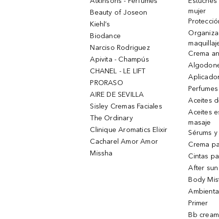
Atkinsons - Perfumes
Estuches
mujer
Beauty of Joseon
Protecció
Kiehl’s
Organiza
Biodance
maquillaj
Narciso Rodriguez
Crema an
Apivita - Champús
Algodone
CHANEL - LE LIFT
Aplicado
PRORASO
Perfumes
AIRE DE SEVILLA
Aceites 
Sisley Cremas Faciales
Aceites e
The Ordinary
masaje
Clinique Aromatics Elixir
Sérums y 
Cacharel Amor Amor
Crema pa
Missha
Cintas pa
After sun
Body Mis
Ambienta
Primer
Bb cream