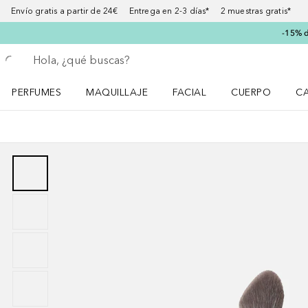
Envío gratis a partir de 24€ Entrega en 2-3 días* 2 muestras gratis*
-15% d
Regresar
Ejecutar búsqueda
PERFUMES
MAQUILLAJE
FACIAL
CUERPO
C
Abrir menú Perfumes
Abrir menú Maquillaje
Abrir menú Facial
Abrir menú Cuer
Ab