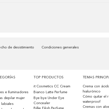
cho de desistimiento
Condiciones generales
TEGORÍAS
TOP PRODUCTOS
TEMAS PRINCIP
it Cosmetics CC Cream
Crema con ácid
hialurónico
es e Iluminadores
Bianco Latte Perfume
Cómo quitar el r
as depilar mujer
Bye bye Under Eye
waterproof
Concealer
 labiales
Cremas con alo
Billie Eilish Perfume