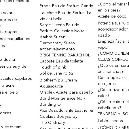
 de perfumes de
¿Cómo eliminar l
Prada Eau de Parfum Candy
en los pies?
n solar
Lancôme Eau de Parfum La
Aceite de coco
vie est belle
dores de
Potencia tus rul
Serge Lutens Eau de
e
acondicionador
Parfum Collection Noire
tiarrugas
rizado
Ambre Sultan
s smaquillantes
Limpieza facial:
Dermocracy Suero
res
vapor
antienvejecimiento
¿CÓMO DEPILA
BRIGHTENING BAKUCHIOL
de ducha
CEJAS CORREC
Lacoste Eau de toilette
¿Qué es un sér
senciales y de
Touch of pink
antimanchas?
Sol de Janeiro 62
Cómo aplicar el 
aceites capilares
Biotherm BB Cream
de ojeras
ra acne
Aquasource
¿Cómo rizar el p
ra el pelo
Olaplex Aceite para cabello
calor?
Bond Maintenance No.7
¿Cómo cuidar el
Bonding Oil
t
cabellundo?
Axe Desodorante Leather &
dores
TENDENCIA: S
Cookies Bodyspray
Labios secos
The Ordinary
 y cc cream
¿CÓMO DISIMU
Acondicionador capilar Hair