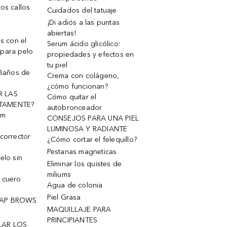
os callos
Cuidados del tatuaje
¡Di adiós a las puntas
abiertas!
os con el
Serum ácido glicólico:
 para pelo
propiedades y efectos en
tu piel
 Baños de
Crema con colágeno,
¿cómo funcionan?
R LAS
Cómo quitar el
TAMENTE?
autobronceador
um
CONSEJOS PARA UNA PIEL
LUMINOSA Y RADIANTE
corrector
¿Cómo cortar el felequillo?
Pestanas magneticas
elo sin
Eliminar los quistes de
miliums
 cuero
Agua de colonia
Piel Grasa
OAP BROWS
MAQUILLAJE PARA
PRINCIPIANTES
LAR LOS