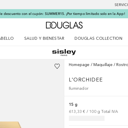
SERVIC
e descuento con el cupón: SUMMER15. ¡Por tiempo limitado solo en la App!
A Douglas Home
ABELLO
SALUD Y BIENESTAR
DOUGLAS COLLECTION
po
rir menú Cabello
Abrir menú Salud y bienestar
Homepage
Maquillaje
Rostr
L'ORCHIDEE
Iluminador
15 g
613,33 €
 / 
100
g
Total IVA