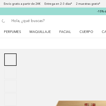
Envío gratis a partir de 24€ Entrega en 2-3 días* 2 muestras gratis*
-15% d
Regresar
Ejecutar búsqueda
PERFUMES
MAQUILLAJE
FACIAL
CUERPO
C
Abrir menú Perfumes
Abrir menú Maquillaje
Abrir menú Facial
Abrir menú Cuer
Ab