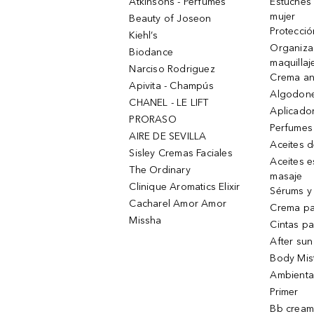
Atkinsons - Perfumes
Estuches
mujer
Beauty of Joseon
Protecció
Kiehl’s
Organiza
Biodance
maquillaj
Narciso Rodriguez
Crema an
Apivita - Champús
Algodone
CHANEL - LE LIFT
Aplicado
PRORASO
Perfumes
AIRE DE SEVILLA
Aceites 
Sisley Cremas Faciales
Aceites e
The Ordinary
masaje
Clinique Aromatics Elixir
Sérums y 
Cacharel Amor Amor
Crema pa
Missha
Cintas pa
After sun
Body Mis
Ambienta
Primer
Bb cream