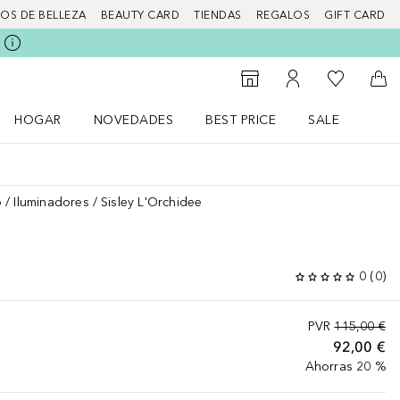
IOS DE BELLEZA
BEAUTY CARD
TIENDAS
REGALOS
GIFT CARD
Mi lista d
Al Storefinder
Mi cuenta
A l
HOGAR
NOVEDADES
BEST PRICE
SALE
Abrir menú Hogar
Abrir menú Novedades
Abrir menú Sal
o
Iluminadores
Sisley L'Orchidee
0
(
0
)
PVR
115,00 €
92,00 €
Ahorras 20 %