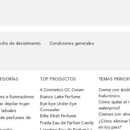
cho de desistimiento
Condiciones generales
TEGORÍAS
TOP PRODUCTOS
TEMAS PRINCIP
it Cosmetics CC Cream
Crema con ácid
hialurónico
es e Iluminadores
Bianco Latte Perfume
Cómo quitar el r
as depilar mujer
Bye bye Under Eye
waterproof
Concealer
 labiales
Cremas con alo
Billie Eilish Perfume
 de perfumes de
¿Cómo eliminar l
Prada Eau de Parfum Candy
en los pies?
n solar
Lancôme Eau de Parfum La