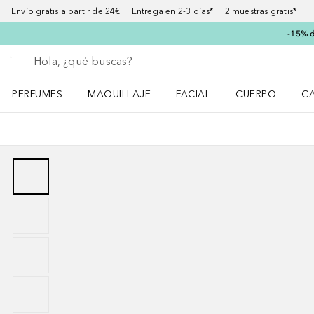
Envío gratis a partir de 24€ Entrega en 2-3 días* 2 muestras gratis*
-15% d
Regresar
Ejecutar búsqueda
PERFUMES
MAQUILLAJE
FACIAL
CUERPO
C
Abrir menú Perfumes
Abrir menú Maquillaje
Abrir menú Facial
Abrir menú Cuer
Ab