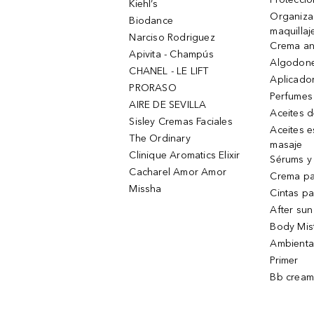
Kiehl’s
Organiza
Biodance
maquillaj
Narciso Rodriguez
Crema an
Apivita - Champús
Algodone
CHANEL - LE LIFT
Aplicado
PRORASO
Perfumes
AIRE DE SEVILLA
Aceites 
Sisley Cremas Faciales
Aceites e
The Ordinary
masaje
Clinique Aromatics Elixir
Sérums y 
Cacharel Amor Amor
Crema pa
Missha
Cintas pa
After sun
Body Mis
Ambienta
Primer
Bb cream