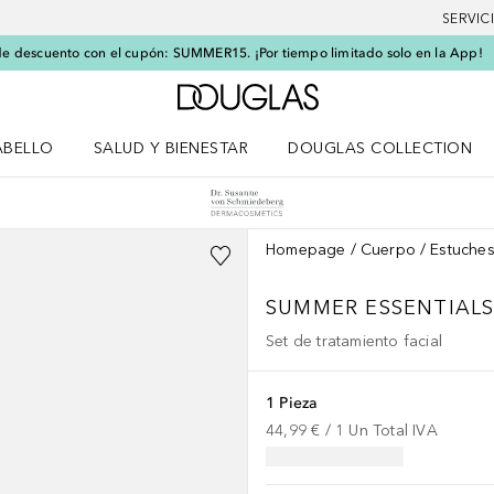
SERVIC
e descuento con el cupón: SUMMER15. ¡Por tiempo limitado solo en la App!
A Douglas Home
ABELLO
SALUD Y BIENESTAR
DOUGLAS COLLECTION
po
rir menú Cabello
Abrir menú Salud y bienestar
Homepage
Cuerpo
Estuche
SUMMER ESSENTIALS
Set de tratamiento facial
1 Pieza
44,99 €
 / 
1
Un
Total IVA