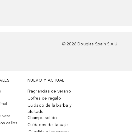
©
2026
Douglas Spain S.A.U
ALES
NUEVO Y ACTUAL
o
Fragrancias de verano
Cofres de regalo
ímel
Cuidado de la barba y
afeitado
e vera
Champu solido
os callos
Cuidados del tatuaje
¡Di adiós a las puntas