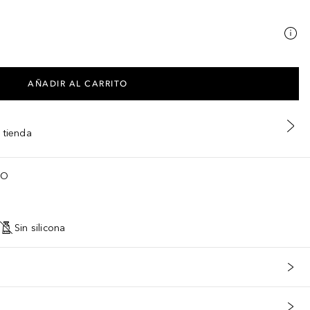
AÑADIR AL CARRITO
 tienda
isturizing Gel Cleanser: aqua, glycerin, cocamidopropyl betaine, dis
TO
Sin silicona