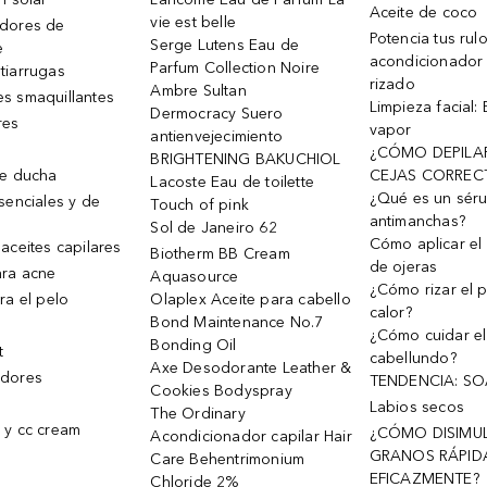
Aceite de coco
vie est belle
dores de
Potencia tus rul
Serge Lutens Eau de
e
acondicionador
Parfum Collection Noire
tiarrugas
rizado
Ambre Sultan
s smaquillantes
Limpieza facial:
Dermocracy Suero
res
vapor
antienvejecimiento
¿CÓMO DEPILA
BRIGHTENING BAKUCHIOL
de ducha
CEJAS CORREC
Lacoste Eau de toilette
¿Qué es un sér
senciales y de
Touch of pink
antimanchas?
Sol de Janeiro 62
Cómo aplicar el 
aceites capilares
Biotherm BB Cream
de ojeras
ra acne
Aquasource
¿Cómo rizar el p
ra el pelo
Olaplex Aceite para cabello
calor?
Bond Maintenance No.7
¿Cómo cuidar el
Bonding Oil
t
cabellundo?
Axe Desodorante Leather &
dores
TENDENCIA: S
Cookies Bodyspray
Labios secos
The Ordinary
 y cc cream
¿CÓMO DISIMU
Acondicionador capilar Hair
GRANOS RÁPID
Care Behentrimonium
EFICAZMENTE?
Chloride 2%