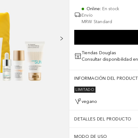
Online
:
En stock
Envío
MRW Standard
Tiendas Douglas
Consultar disponibilidad en
cid, ethylhexylglycerin, pantolactone, phenoxyethanol. Hyaluronic Mo
INFORMACIÓN DEL PRODUC
LIMITADO
vegano
DETALLES DEL PRODUCTO
MODO DE USO