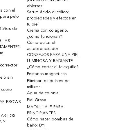
abiertas!
os con el
Serum ácido glicólico:
 para pelo
propiedades y efectos en
tu piel
 Baños de
Crema con colágeno,
¿cómo funcionan?
R LAS
Cómo quitar el
TAMENTE?
autobronceador
um
CONSEJOS PARA UNA PIEL
LUMINOSA Y RADIANTE
corrector
¿Cómo cortar el felequillo?
Pestanas magneticas
elo sin
Eliminar los quistes de
miliums
 cuero
Agua de colonia
Piel Grasa
OAP BROWS
MAQUILLAJE PARA
PRINCIPIANTES
LAR LOS
Cómo hacer bombas de
A Y
baño: DYI