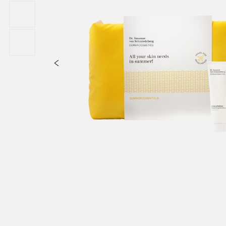
dium hyaluronate crosspolymer, oligopeptide-1, xanthan gum, citric a