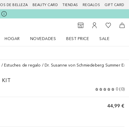
IOS DE BELLEZA
BEAUTY CARD
TIENDAS
REGALOS
GIFT CARD
Mi lista d
Al Storefinder
Mi cuenta
A l
HOGAR
NOVEDADES
BEST PRICE
SALE
Abrir menú Hogar
Abrir menú Novedades
Abrir menú Sal
s
Estuches de regalo
Dr. Susanne von Schmiedeberg Summer Essen
 KIT
0
(
0
)
44,99 €