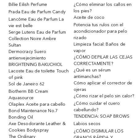
Billie Eilish Perfume
¿Cómo eliminar los callos en
los pies?
Prada Eau de Parfum Candy
Aceite de coco
Lancôme Eau de Parfum La
Potencia tus rulos con el
vie est belle
acondicionador para pelo
Serge Lutens Eau de Parfum
rizado
Collection Noire Ambre
Limpieza facial: Baños de
Sultan
vapor
Dermocracy Suero
¿CÓMO DEPILAR LAS CEJAS
antienvejecimiento
CORRECTAMENTE?
BRIGHTENING BAKUCHIOL
¿Qué es un sérum
Lacoste Eau de toilette Touch
antimanchas?
of pink
Cómo aplicar el corrector de
Sol de Janeiro 62
ojeras
Biotherm BB Cream
¿Cómo rizar el pelo sin calor?
Aquasource
¿Cómo cuidar el cuero
Olaplex Aceite para cabello
cabellundo?
Bond Maintenance No.7
TENDENCIA: SOAP BROWS
Bonding Oil
Axe Desodorante Leather &
Labios secos
Cookies Bodyspray
¿CÓMO DISIMULAR LOS
The Ordinary
GRANOS RÁPIDA Y