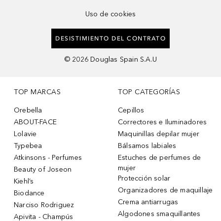
Uso de cookies
DESISTIMIENTO DEL CONTRATO
©
2026
Douglas Spain S.A.U
TOP MARCAS
TOP CATEGORÍAS
Orebella
Cepillos
ABOUT-FACE
Correctores e Iluminadores
Lolavie
Maquinillas depilar mujer
Typebea
Bálsamos labiales
Atkinsons - Perfumes
Estuches de perfumes de
mujer
Beauty of Joseon
Protección solar
Kiehl’s
Organizadores de maquillaje
Biodance
Crema antiarrugas
Narciso Rodriguez
Algodones smaquillantes
Apivita - Champús