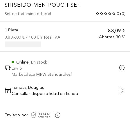
SHISEIDO MEN
POUCH SET
Set de tratamiento facial
0
(
0
)
1 Pieza
88,09 €
Ahorras 30 %
8.809,00 €
 / 
100
Un
Total IVA
Online
:
En stock
Envío
Marketplace MRW Standard[es]
Tiendas Douglas
Consultar disponibilidad en tienda
AÑADIR AL CARRITO
Enviado por