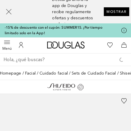
[navigation.slideout.screenreader]
app de Douglas y
recibe regularmente
MOSTRAR
ofertas y descuentos
exclusivos
-15% de descuento con el cupón: SUMMER15. ¡Por tiempo
limitado solo en la App!
A Douglas Home
Mi lista d
Abrir menú
Mi cuenta
A l
Menú
Regresar
Ejecutar búsqueda
Homepage
Facial
Cuidado facial
Sets de Cuidado Facial
Shis