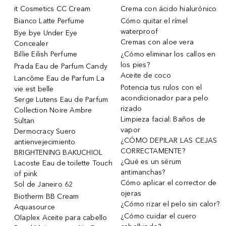
it Cosmetics CC Cream
Crema con ácido hialurónico
Bianco Latte Perfume
Cómo quitar el rímel
waterproof
Bye bye Under Eye
Cremas con aloe vera
Concealer
Billie Eilish Perfume
¿Cómo eliminar los callos en
los pies?
Prada Eau de Parfum Candy
Aceite de coco
Lancôme Eau de Parfum La
Potencia tus rulos con el
vie est belle
acondicionador para pelo
Serge Lutens Eau de Parfum
rizado
Collection Noire Ambre
Limpieza facial: Baños de
Sultan
vapor
Dermocracy Suero
¿CÓMO DEPILAR LAS CEJAS
antienvejecimiento
CORRECTAMENTE?
BRIGHTENING BAKUCHIOL
¿Qué es un sérum
Lacoste Eau de toilette Touch
antimanchas?
of pink
Cómo aplicar el corrector de
Sol de Janeiro 62
ojeras
Biotherm BB Cream
¿Cómo rizar el pelo sin calor?
Aquasource
¿Cómo cuidar el cuero
Olaplex Aceite para cabello