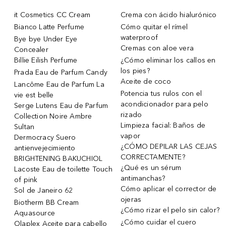
it Cosmetics CC Cream
Crema con ácido hialurónico
Bianco Latte Perfume
Cómo quitar el rímel
waterproof
Bye bye Under Eye
Cremas con aloe vera
Concealer
Billie Eilish Perfume
¿Cómo eliminar los callos en
los pies?
Prada Eau de Parfum Candy
Aceite de coco
Lancôme Eau de Parfum La
Potencia tus rulos con el
vie est belle
acondicionador para pelo
Serge Lutens Eau de Parfum
rizado
Collection Noire Ambre
Limpieza facial: Baños de
Sultan
vapor
Dermocracy Suero
¿CÓMO DEPILAR LAS CEJAS
antienvejecimiento
CORRECTAMENTE?
BRIGHTENING BAKUCHIOL
¿Qué es un sérum
Lacoste Eau de toilette Touch
antimanchas?
of pink
Cómo aplicar el corrector de
Sol de Janeiro 62
ojeras
Biotherm BB Cream
¿Cómo rizar el pelo sin calor?
Aquasource
¿Cómo cuidar el cuero
Olaplex Aceite para cabello