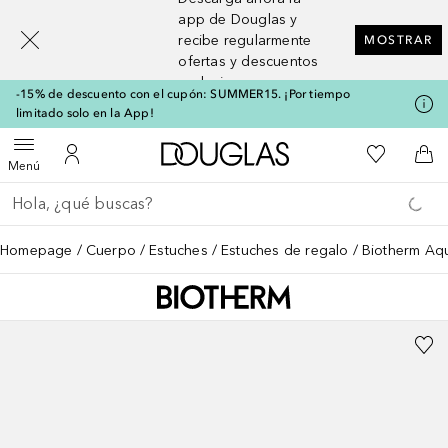
[navigation.slideout.screenreader]
app de Douglas y
recibe regularmente
MOSTRAR
ofertas y descuentos
exclusivos
-15% de descuento con el cupón: SUMMER15. ¡Por tiempo
limitado solo en la App!
A Douglas Home
Mi lista d
Abrir menú
Mi cuenta
A l
Menú
Regresar
Ejecutar búsqueda
Homepage
Cuerpo
Estuches
Estuches de regalo
Biotherm Aq