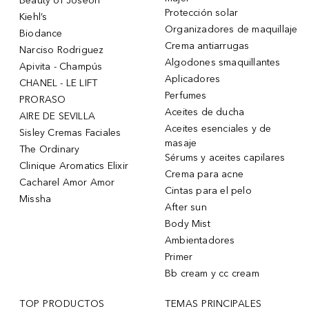
Beauty of Joseon
Protección solar
Kiehl’s
Organizadores de maquillaje
Biodance
Crema antiarrugas
Narciso Rodriguez
Algodones smaquillantes
Apivita - Champús
Aplicadores
CHANEL - LE LIFT
Perfumes
PRORASO
Aceites de ducha
AIRE DE SEVILLA
Aceites esenciales y de
Sisley Cremas Faciales
masaje
The Ordinary
Sérums y aceites capilares
Clinique Aromatics Elixir
Crema para acne
Cacharel Amor Amor
Cintas para el pelo
Missha
After sun
Body Mist
Ambientadores
Primer
Bb cream y cc cream
TOP PRODUCTOS
TEMAS PRINCIPALES