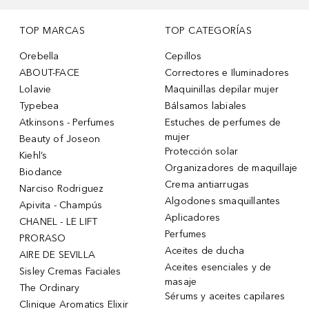
TOP MARCAS
TOP CATEGORÍAS
Orebella
Cepillos
ABOUT-FACE
Correctores e Iluminadores
Lolavie
Maquinillas depilar mujer
Typebea
Bálsamos labiales
Atkinsons - Perfumes
Estuches de perfumes de
mujer
Beauty of Joseon
Protección solar
Kiehl’s
Organizadores de maquillaje
Biodance
Crema antiarrugas
Narciso Rodriguez
Algodones smaquillantes
Apivita - Champús
Aplicadores
CHANEL - LE LIFT
Perfumes
PRORASO
Aceites de ducha
AIRE DE SEVILLA
Aceites esenciales y de
Sisley Cremas Faciales
masaje
The Ordinary
Sérums y aceites capilares
Clinique Aromatics Elixir