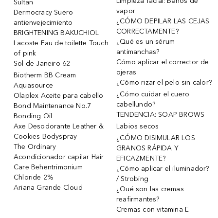
Limpieza facial: Baños de
Sultan
vapor
Dermocracy Suero
¿CÓMO DEPILAR LAS CEJAS
antienvejecimiento
CORRECTAMENTE?
BRIGHTENING BAKUCHIOL
¿Qué es un sérum
Lacoste Eau de toilette Touch
antimanchas?
of pink
Cómo aplicar el corrector de
Sol de Janeiro 62
ojeras
Biotherm BB Cream
¿Cómo rizar el pelo sin calor?
Aquasource
¿Cómo cuidar el cuero
Olaplex Aceite para cabello
cabellundo?
Bond Maintenance No.7
TENDENCIA: SOAP BROWS
Bonding Oil
Axe Desodorante Leather &
Labios secos
Cookies Bodyspray
¿CÓMO DISIMULAR LOS
The Ordinary
GRANOS RÁPIDA Y
Acondicionador capilar Hair
EFICAZMENTE?
Care Behentrimonium
¿Cómo aplicar el iluminador?
Chloride 2%
/ Strobing
Ariana Grande Cloud
¿Qué son las cremas
reafirmantes?
Cremas con vitamina E