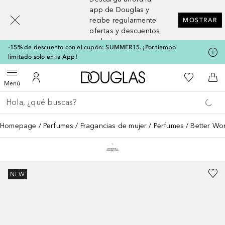
[navigation.slideout.screenreader]
app de Douglas y
recibe regularmente
MOSTRAR
ofertas y descuentos
exclusivos
-15% de descuento con el cupón: SUMMER15. ¡Por tiempo
limitado solo en la App!
A Douglas Home
Mi lista d
Abrir menú
Mi cuenta
A l
Menú
Regresar
Ejecutar búsqueda
Homepage
Perfumes
Fragancias de mujer
Perfumes
Better Wo
NEW