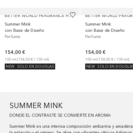
Saltar Deslizador
BETTER WORLD FRAGRANCE HOUSE BY DRAKE
Summer Mink
Summer Mink
con Base de Diseño
con Base de Diseño
Perfume
Perfume
154,00 €
154,00 €
100
ml
 (
154,00 €
 / 
100
ml
)
100
ml
 (
154,00 €
 / 
100
ml
)
NEW
SOLO EN DOUGLAS
NEW
SOLO EN DOUGLA
SUMMER MINK
DONDE EL CONTRASTE SE CONVIERTE EN AROMA
Summer Mink es una intensa composición ambarina y amaderad
la estación y el género. Se abre con vibrantes cítricos italianos