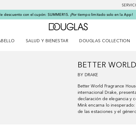
SERVIC
e descuento con el cupón: SUMMER15. ¡Por tiempo limitado solo en la App!
A Douglas Home
ABELLO
SALUD Y BIENESTAR
DOUGLAS COLLECTION
po
rir menú Cabello
Abrir menú Salud y bienestar
BETTER WORL
BY DRAKE
Better World Fragrance House
internacional Drake, present
declaración de elegancia y c
Mink encarna lo inesperado: 
de las estaciones y el géner