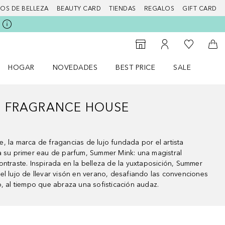
IOS DE BELLEZA
BEAUTY CARD
TIENDAS
REGALOS
GIFT CARD
Mi lista d
Al Storefinder
Mi cuenta
A l
HOGAR
NOVEDADES
BEST PRICE
SALE
Abrir menú Hogar
Abrir menú Novedades
Abrir menú Sal
D FRAGRANCE HOUSE
, la marca de fragancias de lujo fundada por el artista
a su primer eau de parfum, Summer Mink: una magistral
ontraste. Inspirada en la belleza de la yuxtaposición, Summer
el lujo de llevar visón en verano, desafiando las convenciones
o, al tiempo que abraza una sofisticación audaz.