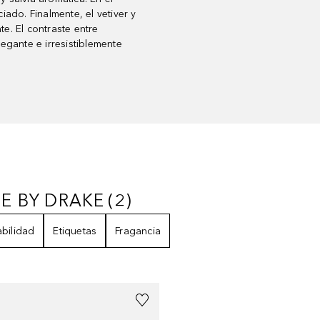
iado. Finalmente, el vetiver y
e. El contraste entre
egante e irresistiblemente
E BY DRAKE
(
2
)
SE BY DRAKE
2
RESULTADOS
bilidad
Etiquetas
Fragancia