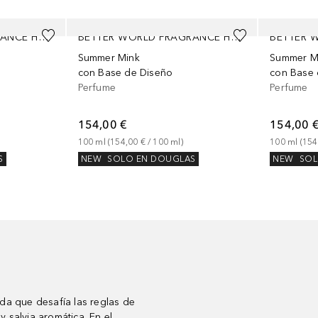
BETTER WORLD FRAGRANCE HOUSE BY DRAKE
BETTER WORLD FRAGRANCE HOUSE BY DRAKE
Summer Mink
Summer M
con Base de Diseño
con Base 
Perfume
Perfume
154,00 €
154,00 
100
ml
 (
154,00 €
 / 
100
ml
)
100
ml
 (
154
S
NEW
SOLO EN DOUGLAS
NEW
SOL
a que desafía las reglas de
 y salvia aromática. En el