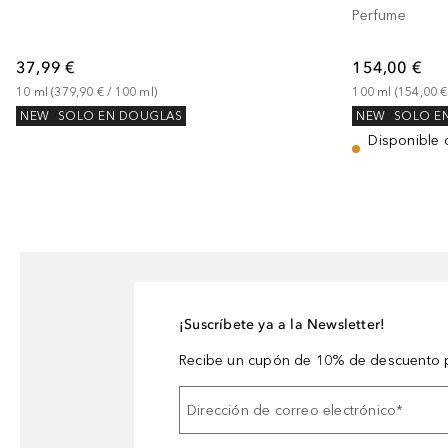
Perfume
37,99 €
154,00 €
10
ml
 (
379,90 €
 / 
100
ml
)
100
ml
 (
154,00 €
NEW
SOLO EN DOUGLAS
NEW
SOLO E
Disponible 
¡Suscríbete ya a la Newsletter!
Recibe un cupón de 10% de descuento p
Dirección de correo electrónico
*