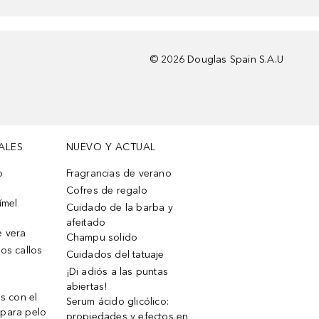
©
2026
Douglas Spain S.A.U
ALES
NUEVO Y ACTUAL
o
Fragrancias de verano
Cofres de regalo
ímel
Cuidado de la barba y
afeitado
e vera
Champu solido
os callos
Cuidados del tatuaje
¡Di adiós a las puntas
abiertas!
os con el
Serum ácido glicólico:
 para pelo
propiedades y efectos en