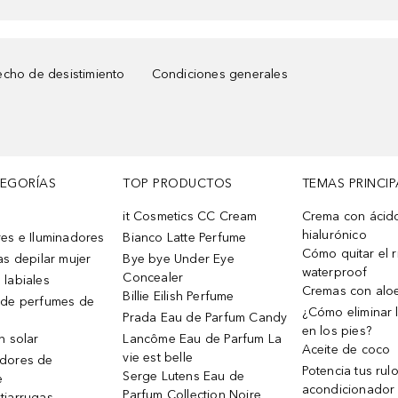
cho de desistimiento
Condiciones generales
TEGORÍAS
TOP PRODUCTOS
TEMAS PRINCIP
it Cosmetics CC Cream
Crema con ácid
hialurónico
es e Iluminadores
Bianco Latte Perfume
Cómo quitar el r
as depilar mujer
Bye bye Under Eye
waterproof
Concealer
 labiales
Cremas con alo
Billie Eilish Perfume
 de perfumes de
¿Cómo eliminar l
Prada Eau de Parfum Candy
en los pies?
n solar
Lancôme Eau de Parfum La
Aceite de coco
vie est belle
dores de
Potencia tus rul
Serge Lutens Eau de
e
acondicionador
Parfum Collection Noire
tiarrugas