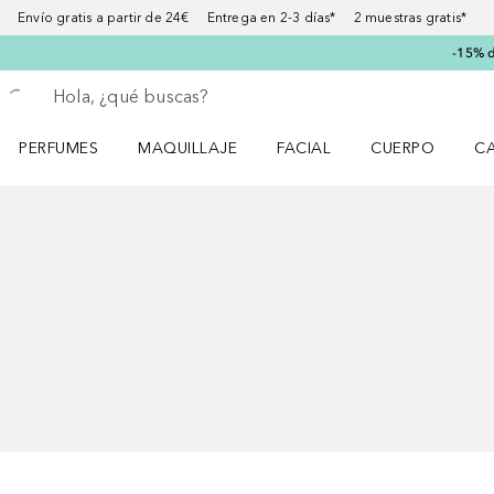
Envío gratis a partir de 24€ Entrega en 2-3 días* 2 muestras gratis*
-15% d
Regresar
Ejecutar búsqueda
PERFUMES
MAQUILLAJE
FACIAL
CUERPO
C
Abrir menú Perfumes
Abrir menú Maquillaje
Abrir menú Facial
Abrir menú Cuer
Ab