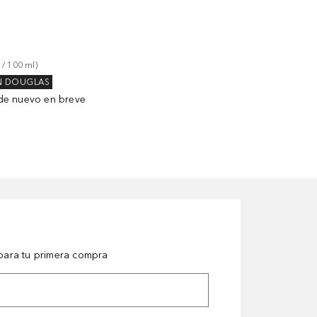
 / 
100
ml
)
N DOUGLAS
de nuevo en breve
ara tu primera compra