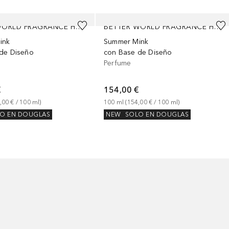
BETTER WORLD FRAGRANCE HOUSE BY DRAKE
BETTER WORLD FRAGRANCE HOUSE BY DRAKE
ink
Summer Mink
de Diseño
con Base de Diseño
Perfume
€
154,00 €
,00 €
 / 
100
ml
)
100
ml
 (
154,00 €
 / 
100
ml
)
O EN DOUGLAS
NEW
SOLO EN DOUGLAS