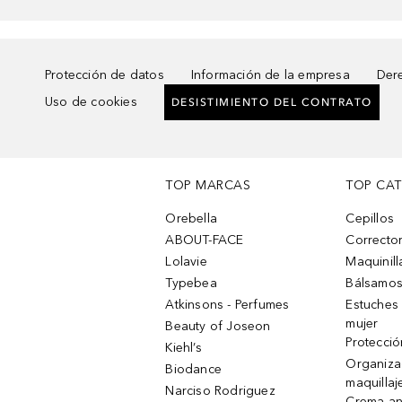
Protección de datos
Información de la empresa
Dere
Uso de cookies
DESISTIMIENTO DEL CONTRATO
TOP MARCAS
TOP CA
Orebella
Cepillos
ABOUT-FACE
Corrector
Lolavie
Maquinill
Typebea
Bálsamos
Atkinsons - Perfumes
Estuches
mujer
Beauty of Joseon
Protecció
Kiehl’s
Organiza
Biodance
maquillaj
Narciso Rodriguez
Crema an