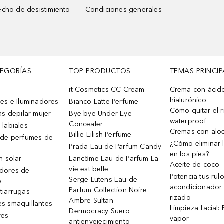
cho de desistimiento
Condiciones generales
TEGORÍAS
TOP PRODUCTOS
TEMAS PRINCIP
it Cosmetics CC Cream
Crema con ácid
hialurónico
es e Iluminadores
Bianco Latte Perfume
Cómo quitar el r
as depilar mujer
Bye bye Under Eye
waterproof
Concealer
 labiales
Cremas con alo
Billie Eilish Perfume
 de perfumes de
¿Cómo eliminar l
Prada Eau de Parfum Candy
en los pies?
n solar
Lancôme Eau de Parfum La
Aceite de coco
vie est belle
dores de
Potencia tus rul
Serge Lutens Eau de
e
acondicionador
Parfum Collection Noire
tiarrugas
rizado
Ambre Sultan
s smaquillantes
Limpieza facial:
Dermocracy Suero
res
vapor
antienvejecimiento