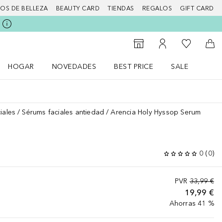
IOS DE BELLEZA
BEAUTY CARD
TIENDAS
REGALOS
GIFT CARD
Mi lista d
Al Storefinder
Mi cuenta
A l
HOGAR
NOVEDADES
BEST PRICE
SALE
Abrir menú Hogar
Abrir menú Novedades
Abrir menú Sal
iales
Sérums faciales antiedad
Arencia Holy Hyssop Serum
M
0
(
0
)
PVR
33,99 €
19,99 €
Ahorras 41 %