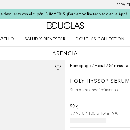
SERVIC
e descuento con el cupón: SUMMER15. ¡Por tiempo limitado solo en la App!
A Douglas Home
ABELLO
SALUD Y BIENESTAR
DOUGLAS COLLECTION
po
rir menú Cabello
Abrir menú Salud y bienestar
ARENCIA
Homepage
Facial
Sérums fac
HOLY HYSSOP SERU
Suero antienvejecimiento
50 g
39,98 €
 / 
100
g
Total IVA