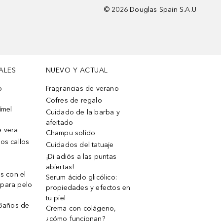
©
2026
Douglas Spain S.A.U
ALES
NUEVO Y ACTUAL
o
Fragrancias de verano
Cofres de regalo
ímel
Cuidado de la barba y
afeitado
e vera
Champu solido
os callos
Cuidados del tatuaje
¡Di adiós a las puntas
abiertas!
os con el
Serum ácido glicólico:
 para pelo
propiedades y efectos en
tu piel
 Baños de
Crema con colágeno,
¿cómo funcionan?