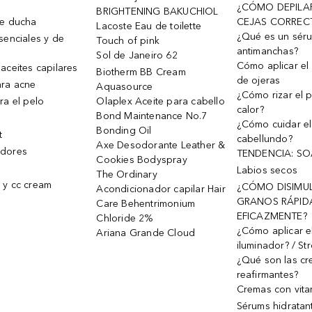
¿CÓMO DEPILA
BRIGHTENING BAKUCHIOL
de ducha
CEJAS CORREC
Lacoste Eau de toilette
¿Qué es un sér
senciales y de
Touch of pink
antimanchas?
Sol de Janeiro 62
Cómo aplicar el 
aceites capilares
Biotherm BB Cream
de ojeras
ra acne
Aquasource
¿Cómo rizar el p
ra el pelo
Olaplex Aceite para cabello
calor?
Bond Maintenance No.7
¿Cómo cuidar el
Bonding Oil
t
cabellundo?
Axe Desodorante Leather &
dores
TENDENCIA: S
Cookies Bodyspray
Labios secos
The Ordinary
 y cc cream
¿CÓMO DISIMU
Acondicionador capilar Hair
GRANOS RÁPID
Care Behentrimonium
EFICAZMENTE?
Chloride 2%
¿Cómo aplicar e
Ariana Grande Cloud
iluminador? / St
¿Qué son las c
reafirmantes?
Cremas con vita
Sérums hidratan