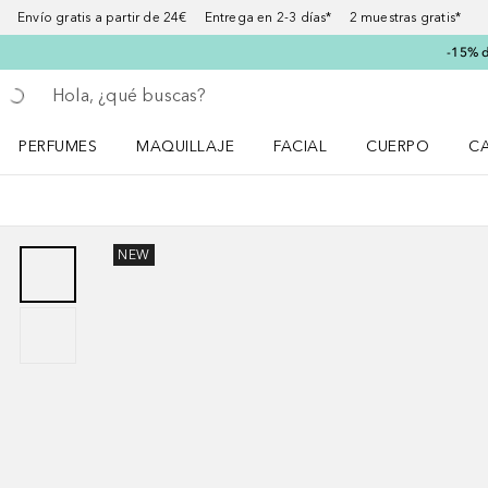
Envío gratis a partir de 24€ Entrega en 2-3 días* 2 muestras gratis*
-15% d
Regresar
Ejecutar búsqueda
PERFUMES
MAQUILLAJE
FACIAL
CUERPO
C
Abrir menú Perfumes
Abrir menú Maquillaje
Abrir menú Facial
Abrir menú Cuer
Ab
NEW