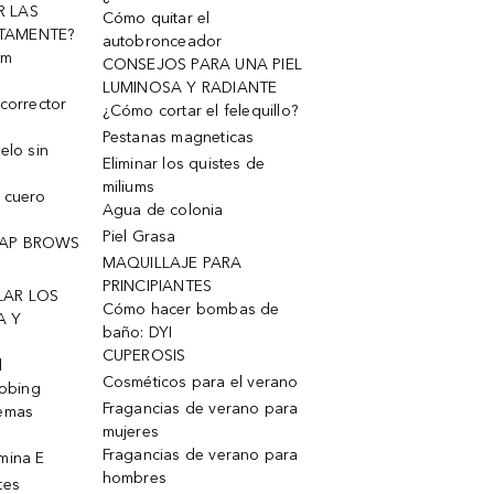
R LAS
Cómo quitar el
TAMENTE?
autobronceador
um
CONSEJOS PARA UNA PIEL
LUMINOSA Y RADIANTE
corrector
¿Cómo cortar el felequillo?
Pestanas magneticas
elo sin
Eliminar los quistes de
miliums
 cuero
Agua de colonia
Piel Grasa
OAP BROWS
MAQUILLAJE PARA
PRINCIPIANTES
LAR LOS
Cómo hacer bombas de
A Y
baño: DYI
CUPEROSIS
l
Cosméticos para el verano
robing
Fragancias de verano para
remas
mujeres
Fragancias de verano para
mina E
hombres
tes