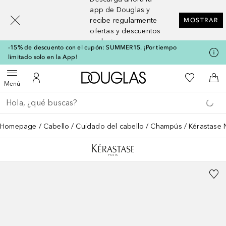
[navigation.slideout.screenreader]
app de Douglas y
recibe regularmente
MOSTRAR
ofertas y descuentos
exclusivos
-15% de descuento con el cupón: SUMMER15. ¡Por tiempo
limitado solo en la App!
A Douglas Home
Mi lista d
Abrir menú
Mi cuenta
A l
Menú
Regresar
Ejecutar búsqueda
Homepage
Cabello
Cuidado del cabello
Champús
Kérastase N