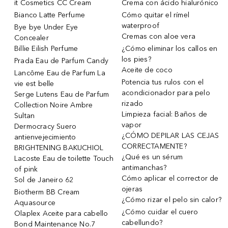
it Cosmetics CC Cream
Crema con ácido hialurónico
Bianco Latte Perfume
Cómo quitar el rímel
waterproof
Bye bye Under Eye
Cremas con aloe vera
Concealer
Billie Eilish Perfume
¿Cómo eliminar los callos en
los pies?
Prada Eau de Parfum Candy
Aceite de coco
Lancôme Eau de Parfum La
Potencia tus rulos con el
vie est belle
acondicionador para pelo
Serge Lutens Eau de Parfum
rizado
Collection Noire Ambre
Limpieza facial: Baños de
Sultan
vapor
Dermocracy Suero
¿CÓMO DEPILAR LAS CEJAS
antienvejecimiento
CORRECTAMENTE?
BRIGHTENING BAKUCHIOL
¿Qué es un sérum
Lacoste Eau de toilette Touch
antimanchas?
of pink
Cómo aplicar el corrector de
Sol de Janeiro 62
ojeras
Biotherm BB Cream
¿Cómo rizar el pelo sin calor?
Aquasource
¿Cómo cuidar el cuero
Olaplex Aceite para cabello
cabellundo?
Bond Maintenance No.7