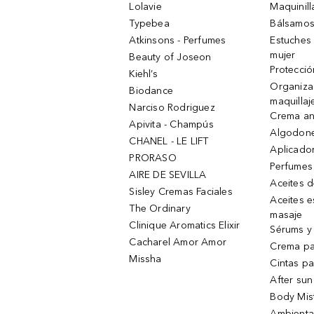
Lolavie
Maquinill
Typebea
Bálsamos
Atkinsons - Perfumes
Estuches
mujer
Beauty of Joseon
Protecció
Kiehl’s
Organiza
Biodance
maquillaj
Narciso Rodriguez
Crema an
Apivita - Champús
Algodone
CHANEL - LE LIFT
Aplicado
PRORASO
Perfumes
AIRE DE SEVILLA
Aceites 
Sisley Cremas Faciales
Aceites e
The Ordinary
masaje
Clinique Aromatics Elixir
Sérums y 
Cacharel Amor Amor
Crema pa
Missha
Cintas pa
After sun
Body Mis
Ambienta