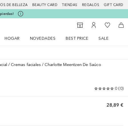
IOS DE BELLEZA
BEAUTY CARD
TIENDAS
REGALOS
GIFT CARD
 pierdas!
Mi lista d
Al Storefinder
Mi cuenta
A l
HOGAR
NOVEDADES
BEST PRICE
SALE
Abrir menú Hogar
Abrir menú Novedades
Abrir menú Sal
cial
Cremas faciales
Charlotte Meentzen De Saúco
0
(
0
)
28,89 €