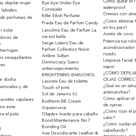
Cómo quitar el r
as depilar mujer
Bye bye Under Eye
waterproof
Concealer
 labiales
Cremas con alo
Billie Eilish Perfume
 de perfumes de
¿Cómo eliminar l
Prada Eau de Parfum Candy
en los pies?
n solar
Lancôme Eau de Parfum La
Aceite de coco
vie est belle
dores de
Potencia tus rul
Serge Lutens Eau de
e
acondicionador
Parfum Collection Noire
tiarrugas
rizado
Ambre Sultan
s smaquillantes
Limpieza facial:
Dermocracy Suero
res
vapor
antienvejecimiento
¿CÓMO DEPILA
BRIGHTENING BAKUCHIOL
de ducha
CEJAS CORREC
Lacoste Eau de toilette
¿Qué es un sér
senciales y de
Touch of pink
antimanchas?
Sol de Janeiro 62
Cómo aplicar el 
aceites capilares
Biotherm BB Cream
de ojeras
ra acne
Aquasource
¿Cómo rizar el p
ra el pelo
Olaplex Aceite para cabello
calor?
Bond Maintenance No.7
¿Cómo cuidar el
Bonding Oil
t
cabellundo?
Axe Desodorante Leather &
dores