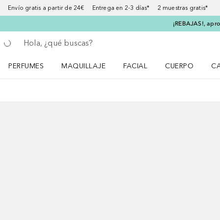
Envío gratis a partir de 24€ Entrega en 2-3 días* 2 muestras gratis*
¡REBAJAS!, aprov
Regresar
Ejecutar búsqueda
PERFUMES
MAQUILLAJE
FACIAL
CUERPO
C
Abrir menú Perfumes
Abrir menú Maquillaje
Abrir menú Facial
Abrir menú Cuer
Ab