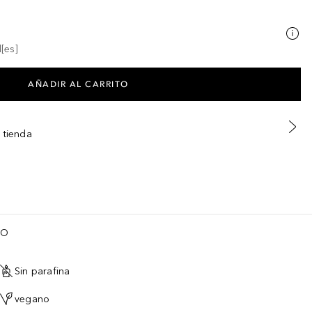
[es]
AÑADIR AL CARRITO
 tienda
TO
Sin parafina
vegano