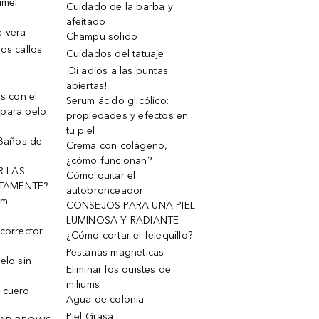
ímel
Cuidado de la barba y
afeitado
e vera
Champu solido
os callos
Cuidados del tatuaje
¡Di adiós a las puntas
abiertas!
os con el
Serum ácido glicólico:
 para pelo
propiedades y efectos en
tu piel
 Baños de
Crema con colágeno,
¿cómo funcionan?
R LAS
Cómo quitar el
TAMENTE?
autobronceador
um
CONSEJOS PARA UNA PIEL
LUMINOSA Y RADIANTE
corrector
¿Cómo cortar el felequillo?
Pestanas magneticas
elo sin
Eliminar los quistes de
miliums
 cuero
Agua de colonia
Piel Grasa