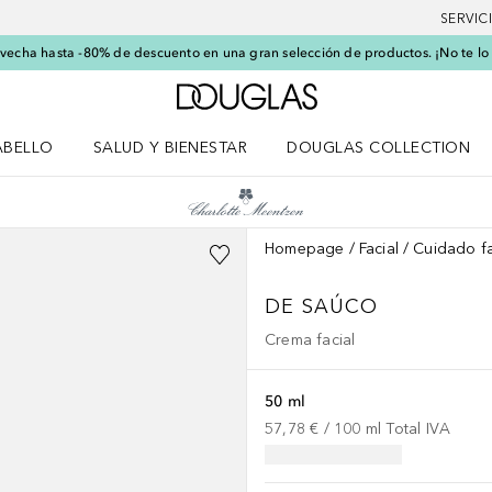
SERVIC
echa hasta -80% de descuento en una gran selección de productos. ¡No te lo
A Douglas Home
ABELLO
SALUD Y BIENESTAR
DOUGLAS COLLECTION
po
rir menú Cabello
Abrir menú Salud y bienestar
Homepage
Facial
Cuidado fa
DE SAÚCO
Crema facial
50 ml
57,78 €
 / 
100
ml
Total IVA