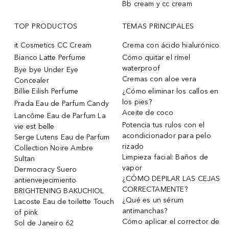
Bb cream y cc cream
TOP PRODUCTOS
TEMAS PRINCIPALES
it Cosmetics CC Cream
Crema con ácido hialurónico
Bianco Latte Perfume
Cómo quitar el rímel
waterproof
Bye bye Under Eye
Cremas con aloe vera
Concealer
Billie Eilish Perfume
¿Cómo eliminar los callos en
los pies?
Prada Eau de Parfum Candy
Aceite de coco
Lancôme Eau de Parfum La
Potencia tus rulos con el
vie est belle
acondicionador para pelo
Serge Lutens Eau de Parfum
rizado
Collection Noire Ambre
Limpieza facial: Baños de
Sultan
vapor
Dermocracy Suero
¿CÓMO DEPILAR LAS CEJAS
antienvejecimiento
CORRECTAMENTE?
BRIGHTENING BAKUCHIOL
¿Qué es un sérum
Lacoste Eau de toilette Touch
antimanchas?
of pink
Cómo aplicar el corrector de
Sol de Janeiro 62