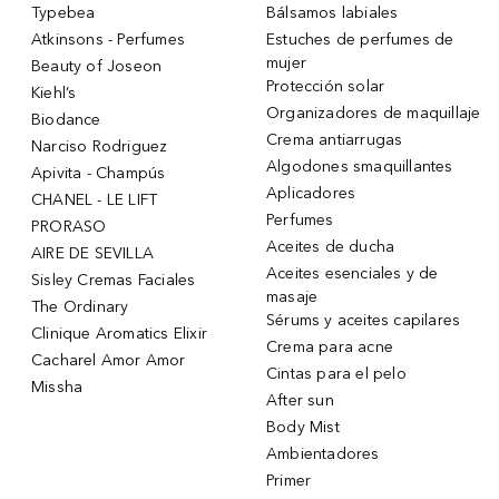
Typebea
Bálsamos labiales
Atkinsons - Perfumes
Estuches de perfumes de
mujer
Beauty of Joseon
Protección solar
Kiehl’s
Organizadores de maquillaje
Biodance
Crema antiarrugas
Narciso Rodriguez
Algodones smaquillantes
Apivita - Champús
Aplicadores
CHANEL - LE LIFT
Perfumes
PRORASO
Aceites de ducha
AIRE DE SEVILLA
Aceites esenciales y de
Sisley Cremas Faciales
masaje
The Ordinary
Sérums y aceites capilares
Clinique Aromatics Elixir
Crema para acne
Cacharel Amor Amor
Cintas para el pelo
Missha
After sun
Body Mist
Ambientadores
Primer