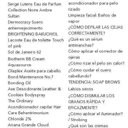
acondicionador para pelo
Serge Lutens Eau de Parfum
rizado
Collection Noire Ambre
Limpieza facial: Baños de
Sultan
vapor
Dermocracy Suero
¿CÓMO DEPILAR LAS CEJAS
antienvejecimiento
CORRECTAMENTE?
BRIGHTENING BAKUCHIOL
¿Qué es un sérum
Lacoste Eau de toilette Touch
antimanchas?
of pink
Cómo aplicar el corrector de
Sol de Janeiro 62
ojeras
Biotherm BB Cream
¿Cómo rizar el pelo sin calor?
Aquasource
¿Cómo cuidar el cuero
Olaplex Aceite para cabello
cabellundo?
Bond Maintenance No.7
TENDENCIA: SOAP BROWS
Bonding Oil
Axe Desodorante Leather &
Labios secos
Cookies Bodyspray
¿CÓMO DISIMULAR LOS
The Ordinary
GRANOS RÁPIDA Y
Acondicionador capilar Hair
EFICAZMENTE?
Care Behentrimonium
¿Cómo aplicar el iluminador?
Chloride 2%
/ Strobing
Ariana Grande Cloud
¿Qué son las cremas