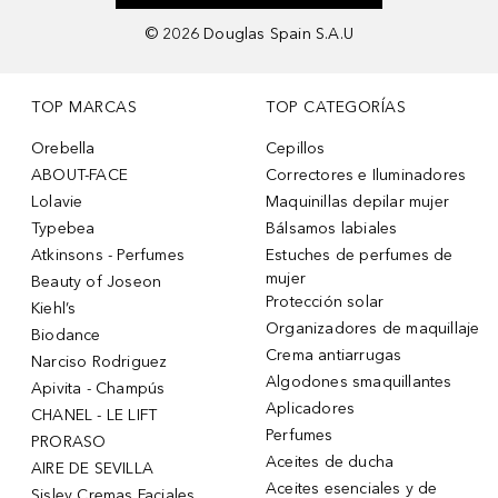
©
2026
Douglas Spain S.A.U
TOP MARCAS
TOP CATEGORÍAS
Orebella
Cepillos
ABOUT-FACE
Correctores e Iluminadores
Lolavie
Maquinillas depilar mujer
Typebea
Bálsamos labiales
Atkinsons - Perfumes
Estuches de perfumes de
mujer
Beauty of Joseon
Protección solar
Kiehl’s
Organizadores de maquillaje
Biodance
Crema antiarrugas
Narciso Rodriguez
Algodones smaquillantes
Apivita - Champús
Aplicadores
CHANEL - LE LIFT
Perfumes
PRORASO
Aceites de ducha
AIRE DE SEVILLA
Aceites esenciales y de
Sisley Cremas Faciales