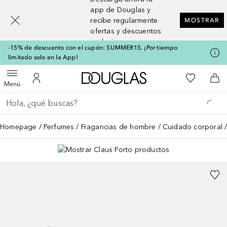
[navigation.slideout.screenreader]
app de Douglas y
recibe regularmente
MOSTRAR
ofertas y descuentos
exclusivos
-15% de descuento con el cupón: SUMMER15. ¡Por tiempo
limitado solo en la App!
A Douglas Home
Mi lista d
Abrir menú
Mi cuenta
A l
Menú
Regresar
Ejecutar búsqueda
Homepage
Perfumes
Fragancias de hombre
Cuidado corporal