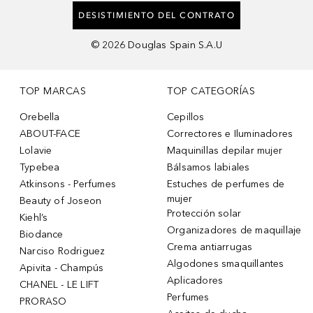
DESISTIMIENTO DEL CONTRATO
©
2026
Douglas Spain S.A.U
TOP MARCAS
TOP CATEGORÍAS
Orebella
Cepillos
ABOUT-FACE
Correctores e Iluminadores
Lolavie
Maquinillas depilar mujer
Typebea
Bálsamos labiales
Atkinsons - Perfumes
Estuches de perfumes de
mujer
Beauty of Joseon
Protección solar
Kiehl’s
Organizadores de maquillaje
Biodance
Crema antiarrugas
Narciso Rodriguez
Algodones smaquillantes
Apivita - Champús
Aplicadores
CHANEL - LE LIFT
Perfumes
PRORASO