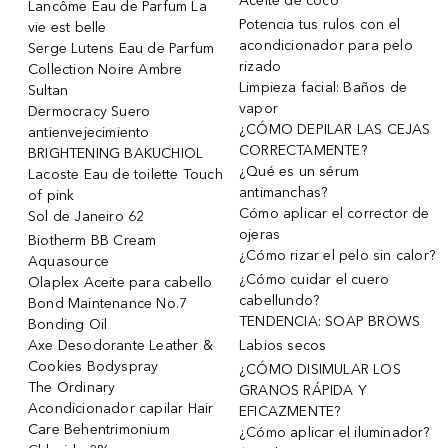
Aceite de coco
Lancôme Eau de Parfum La
Potencia tus rulos con el
vie est belle
acondicionador para pelo
Serge Lutens Eau de Parfum
rizado
Collection Noire Ambre
Limpieza facial: Baños de
Sultan
vapor
Dermocracy Suero
¿CÓMO DEPILAR LAS CEJAS
antienvejecimiento
CORRECTAMENTE?
BRIGHTENING BAKUCHIOL
¿Qué es un sérum
Lacoste Eau de toilette Touch
antimanchas?
of pink
Cómo aplicar el corrector de
Sol de Janeiro 62
ojeras
Biotherm BB Cream
¿Cómo rizar el pelo sin calor?
Aquasource
¿Cómo cuidar el cuero
Olaplex Aceite para cabello
cabellundo?
Bond Maintenance No.7
TENDENCIA: SOAP BROWS
Bonding Oil
Axe Desodorante Leather &
Labios secos
Cookies Bodyspray
¿CÓMO DISIMULAR LOS
The Ordinary
GRANOS RÁPIDA Y
Acondicionador capilar Hair
EFICAZMENTE?
Care Behentrimonium
¿Cómo aplicar el iluminador?