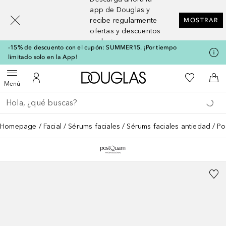
[navigation.slideout.screenreader]
app de Douglas y
recibe regularmente
MOSTRAR
ofertas y descuentos
exclusivos
-15% de descuento con el cupón: SUMMER15. ¡Por tiempo
limitado solo en la App!
A Douglas Home
Mi lista d
Abrir menú
Mi cuenta
A l
Menú
Regresar
Ejecutar búsqueda
Homepage
Facial
Sérums faciales
Sérums faciales antiedad
Po