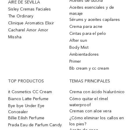
Aceites de ducha
AIRE DE SEVILLA
Aceites esenciales y de
Sisley Cremas Faciales
masaje
The Ordinary
Sérums y aceites capilares
Clinique Aromatics Elixir
Crema para acne
Cacharel Amor Amor
Cintas para el pelo
Missha
After sun
Body Mist
Ambientadores
Primer
Bb cream y cc cream
TOP PRODUCTOS
TEMAS PRINCIPALES
it Cosmetics CC Cream
Crema con ácido hialurónico
Bianco Latte Perfume
Cómo quitar el rímel
waterproof
Bye bye Under Eye
Cremas con aloe vera
Concealer
Billie Eilish Perfume
¿Cómo eliminar los callos en
los pies?
Prada Eau de Parfum Candy