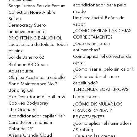
acondicionador para pelo
Serge Lutens Eau de Parfum
rizado
Collection Noire Ambre
Limpieza facial: Baños de
Sultan
vapor
Dermocracy Suero
¿CÓMO DEPILAR LAS CEJAS
antienvejecimiento
CORRECTAMENTE?
BRIGHTENING BAKUCHIOL
¿Qué es un sérum
Lacoste Eau de toilette Touch
antimanchas?
of pink
Cómo aplicar el corrector de
Sol de Janeiro 62
ojeras
Biotherm BB Cream
¿Cómo rizar el pelo sin calor?
Aquasource
¿Cómo cuidar el cuero
Olaplex Aceite para cabello
cabellundo?
Bond Maintenance No.7
TENDENCIA: SOAP BROWS
Bonding Oil
Axe Desodorante Leather &
Labios secos
Cookies Bodyspray
¿CÓMO DISIMULAR LOS
The Ordinary
GRANOS RÁPIDA Y
Acondicionador capilar Hair
EFICAZMENTE?
Care Behentrimonium
¿Cómo aplicar el iluminador?
Chloride 2%
/ Strobing
Ariana Grande Cloud
¿Qué son las cremas