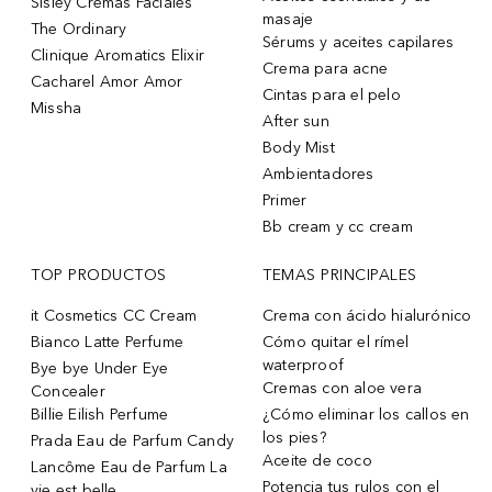
Sisley Cremas Faciales
masaje
The Ordinary
Sérums y aceites capilares
Clinique Aromatics Elixir
Crema para acne
Cacharel Amor Amor
Cintas para el pelo
Missha
After sun
Body Mist
Ambientadores
Primer
Bb cream y cc cream
TOP PRODUCTOS
TEMAS PRINCIPALES
it Cosmetics CC Cream
Crema con ácido hialurónico
Bianco Latte Perfume
Cómo quitar el rímel
waterproof
Bye bye Under Eye
Cremas con aloe vera
Concealer
Billie Eilish Perfume
¿Cómo eliminar los callos en
los pies?
Prada Eau de Parfum Candy
Aceite de coco
Lancôme Eau de Parfum La
Potencia tus rulos con el
vie est belle