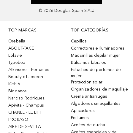
©
2026
Douglas Spain S.A.U
TOP MARCAS
TOP CATEGORÍAS
Orebella
Cepillos
ABOUT-FACE
Correctores e Iluminadores
Lolavie
Maquinillas depilar mujer
Typebea
Bálsamos labiales
Atkinsons - Perfumes
Estuches de perfumes de
mujer
Beauty of Joseon
Protección solar
Kiehl’s
Organizadores de maquillaje
Biodance
Crema antiarrugas
Narciso Rodriguez
Algodones smaquillantes
Apivita - Champús
Aplicadores
CHANEL - LE LIFT
Perfumes
PRORASO
Aceites de ducha
AIRE DE SEVILLA
Aceites esenciales y de