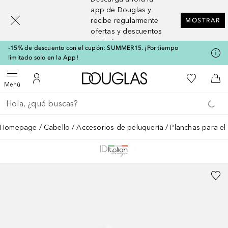
[navigation.slideout.screenreader]
app de Douglas y
recibe regularmente
MOSTRAR
ofertas y descuentos
exclusivos
-15% de descuento con el cupón: SUMMER15. ¡Por tiempo
limitado solo en la App!
A Douglas Home
Mi lista d
Abrir menú
Mi cuenta
A l
Menú
Regresar
Ejecutar búsqueda
Homepage
Cabello
Accesorios de peluquería
Planchas para el