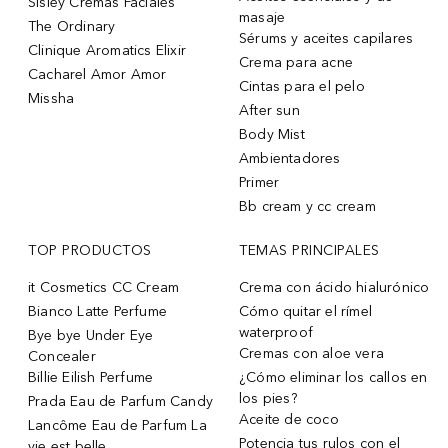
Sisley Cremas Faciales
masaje
The Ordinary
Sérums y aceites capilares
Clinique Aromatics Elixir
Crema para acne
Cacharel Amor Amor
Cintas para el pelo
Missha
After sun
Body Mist
Ambientadores
Primer
Bb cream y cc cream
TOP PRODUCTOS
TEMAS PRINCIPALES
it Cosmetics CC Cream
Crema con ácido hialurónico
Bianco Latte Perfume
Cómo quitar el rímel
waterproof
Bye bye Under Eye
Cremas con aloe vera
Concealer
Billie Eilish Perfume
¿Cómo eliminar los callos en
los pies?
Prada Eau de Parfum Candy
Aceite de coco
Lancôme Eau de Parfum La
Potencia tus rulos con el
vie est belle