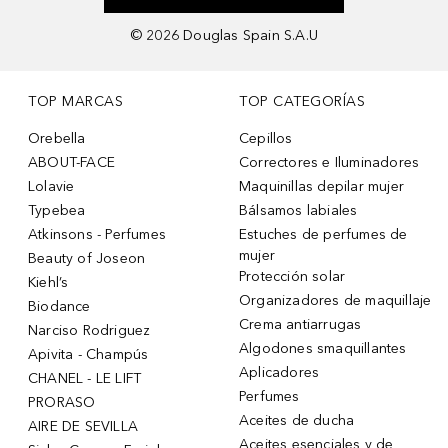
©
2026
Douglas Spain S.A.U
TOP MARCAS
TOP CATEGORÍAS
Orebella
Cepillos
ABOUT-FACE
Correctores e Iluminadores
Lolavie
Maquinillas depilar mujer
Typebea
Bálsamos labiales
Atkinsons - Perfumes
Estuches de perfumes de
mujer
Beauty of Joseon
Protección solar
Kiehl’s
Organizadores de maquillaje
Biodance
Crema antiarrugas
Narciso Rodriguez
Algodones smaquillantes
Apivita - Champús
Aplicadores
CHANEL - LE LIFT
Perfumes
PRORASO
Aceites de ducha
AIRE DE SEVILLA
Aceites esenciales y de