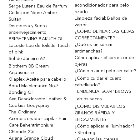
acondicionador para pelo
Serge Lutens Eau de Parfum
rizado
Collection Noire Ambre
Limpieza facial: Baños de
Sultan
vapor
Dermocracy Suero
¿CÓMO DEPILAR LAS CEJAS
antienvejecimiento
CORRECTAMENTE?
BRIGHTENING BAKUCHIOL
¿Qué es un sérum
Lacoste Eau de toilette Touch
antimanchas?
of pink
Cómo aplicar el corrector de
Sol de Janeiro 62
ojeras
Biotherm BB Cream
¿Cómo rizar el pelo sin calor?
Aquasource
¿Cómo cuidar el cuero
Olaplex Aceite para cabello
cabellundo?
Bond Maintenance No.7
TENDENCIA: SOAP BROWS
Bonding Oil
Axe Desodorante Leather &
Labios secos
Cookies Bodyspray
¿CÓMO DISIMULAR LOS
The Ordinary
GRANOS RÁPIDA Y
Acondicionador capilar Hair
EFICAZMENTE?
Care Behentrimonium
¿Cómo aplicar el iluminador?
Chloride 2%
/ Strobing
Ariana Grande Cloud
¿Qué son las cremas