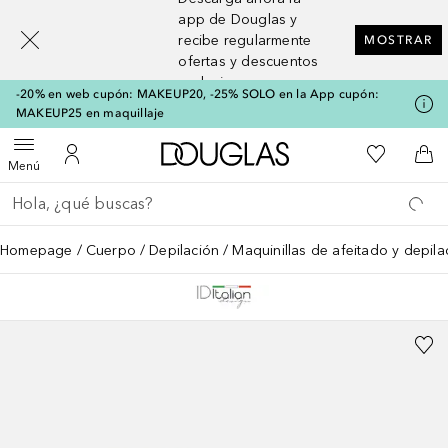
[navigation.slideout.screenreader]
app de Douglas y
recibe regularmente
MOSTRAR
ofertas y descuentos
exclusivos
-20% en web cupón: MAKEUP20, -25% SOLO en la App cupón:
MAKEUP25 en maquillaje
A Douglas Home
Mi lista d
Abrir menú
Mi cuenta
A l
Menú
Regresar
Ejecutar búsqueda
Homepage
Cuerpo
Depilación
Maquinillas de afeitado y depila