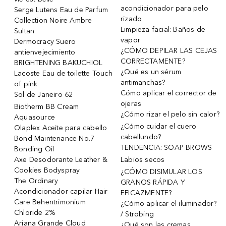
acondicionador para pelo
Serge Lutens Eau de Parfum
rizado
Collection Noire Ambre
Limpieza facial: Baños de
Sultan
vapor
Dermocracy Suero
¿CÓMO DEPILAR LAS CEJAS
antienvejecimiento
CORRECTAMENTE?
BRIGHTENING BAKUCHIOL
¿Qué es un sérum
Lacoste Eau de toilette Touch
antimanchas?
of pink
Cómo aplicar el corrector de
Sol de Janeiro 62
ojeras
Biotherm BB Cream
¿Cómo rizar el pelo sin calor?
Aquasource
¿Cómo cuidar el cuero
Olaplex Aceite para cabello
cabellundo?
Bond Maintenance No.7
TENDENCIA: SOAP BROWS
Bonding Oil
Axe Desodorante Leather &
Labios secos
Cookies Bodyspray
¿CÓMO DISIMULAR LOS
The Ordinary
GRANOS RÁPIDA Y
Acondicionador capilar Hair
EFICAZMENTE?
Care Behentrimonium
¿Cómo aplicar el iluminador?
Chloride 2%
/ Strobing
Ariana Grande Cloud
¿Qué son las cremas