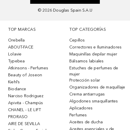
©
2026
Douglas Spain S.A.U
TOP MARCAS
TOP CATEGORÍAS
Orebella
Cepillos
ABOUT-FACE
Correctores e Iluminadores
Lolavie
Maquinillas depilar mujer
Typebea
Bálsamos labiales
Atkinsons - Perfumes
Estuches de perfumes de
mujer
Beauty of Joseon
Protección solar
Kiehl’s
Organizadores de maquillaje
Biodance
Crema antiarrugas
Narciso Rodriguez
Algodones smaquillantes
Apivita - Champús
Aplicadores
CHANEL - LE LIFT
Perfumes
PRORASO
Aceites de ducha
AIRE DE SEVILLA
Aceites esenciales y de