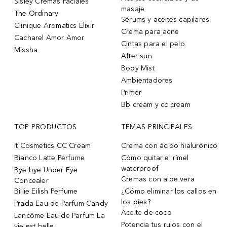
Sisley Cremas Faciales
masaje
The Ordinary
Sérums y aceites capilares
Clinique Aromatics Elixir
Crema para acne
Cacharel Amor Amor
Cintas para el pelo
Missha
After sun
Body Mist
Ambientadores
Primer
Bb cream y cc cream
TOP PRODUCTOS
TEMAS PRINCIPALES
it Cosmetics CC Cream
Crema con ácido hialurónico
Bianco Latte Perfume
Cómo quitar el rímel
waterproof
Bye bye Under Eye
Cremas con aloe vera
Concealer
Billie Eilish Perfume
¿Cómo eliminar los callos en
los pies?
Prada Eau de Parfum Candy
Aceite de coco
Lancôme Eau de Parfum La
Potencia tus rulos con el
vie est belle