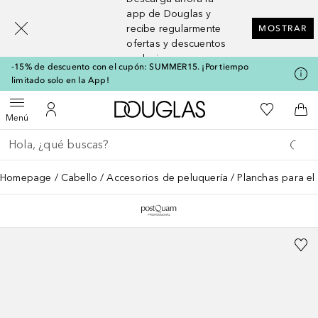
[navigation.slideout.screenreader]
app de Douglas y
recibe regularmente
MOSTRAR
ofertas y descuentos
exclusivos
-15% de descuento con el cupón: SUMMER15. ¡Por tiempo
limitado solo en la App!
A Douglas Home
Mi lista d
Abrir menú
Mi cuenta
A l
Menú
Regresar
Ejecutar búsqueda
Homepage
Cabello
Accesorios de peluquería
Planchas para el