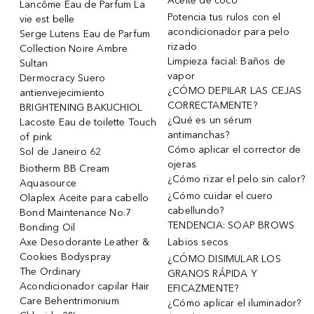
Aceite de coco
Lancôme Eau de Parfum La
Potencia tus rulos con el
vie est belle
acondicionador para pelo
Serge Lutens Eau de Parfum
rizado
Collection Noire Ambre
Limpieza facial: Baños de
Sultan
vapor
Dermocracy Suero
¿CÓMO DEPILAR LAS CEJAS
antienvejecimiento
CORRECTAMENTE?
BRIGHTENING BAKUCHIOL
¿Qué es un sérum
Lacoste Eau de toilette Touch
antimanchas?
of pink
Cómo aplicar el corrector de
Sol de Janeiro 62
ojeras
Biotherm BB Cream
¿Cómo rizar el pelo sin calor?
Aquasource
¿Cómo cuidar el cuero
Olaplex Aceite para cabello
cabellundo?
Bond Maintenance No.7
TENDENCIA: SOAP BROWS
Bonding Oil
Axe Desodorante Leather &
Labios secos
Cookies Bodyspray
¿CÓMO DISIMULAR LOS
The Ordinary
GRANOS RÁPIDA Y
Acondicionador capilar Hair
EFICAZMENTE?
Care Behentrimonium
¿Cómo aplicar el iluminador?