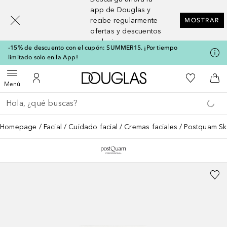
[navigation.slideout.screenreader]
app de Douglas y
recibe regularmente
MOSTRAR
ofertas y descuentos
exclusivos
-15% de descuento con el cupón: SUMMER15. ¡Por tiempo
limitado solo en la App!
A Douglas Home
Mi lista d
Abrir menú
Mi cuenta
A l
Menú
Regresar
Ejecutar búsqueda
Homepage
Facial
Cuidado facial
Cremas faciales
Postquam Sk