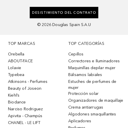
DESISTIMIENTO DEL CONTRATO
©
2026
Douglas Spain S.A.U
TOP MARCAS
TOP CATEGORÍAS
Orebella
Cepillos
ABOUT-FACE
Correctores e Iluminadores
Lolavie
Maquinillas depilar mujer
Typebea
Bálsamos labiales
Atkinsons - Perfumes
Estuches de perfumes de
mujer
Beauty of Joseon
Protección solar
Kiehl’s
Organizadores de maquillaje
Biodance
Crema antiarrugas
Narciso Rodriguez
Algodones smaquillantes
Apivita - Champús
Aplicadores
CHANEL - LE LIFT
Perfumes