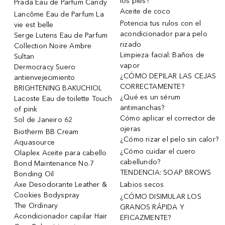
los pies?
Prada Eau de Parfum Candy
Aceite de coco
Lancôme Eau de Parfum La
Potencia tus rulos con el
vie est belle
acondicionador para pelo
Serge Lutens Eau de Parfum
rizado
Collection Noire Ambre
Limpieza facial: Baños de
Sultan
vapor
Dermocracy Suero
¿CÓMO DEPILAR LAS CEJAS
antienvejecimiento
CORRECTAMENTE?
BRIGHTENING BAKUCHIOL
¿Qué es un sérum
Lacoste Eau de toilette Touch
antimanchas?
of pink
Cómo aplicar el corrector de
Sol de Janeiro 62
ojeras
Biotherm BB Cream
¿Cómo rizar el pelo sin calor?
Aquasource
¿Cómo cuidar el cuero
Olaplex Aceite para cabello
cabellundo?
Bond Maintenance No.7
TENDENCIA: SOAP BROWS
Bonding Oil
Axe Desodorante Leather &
Labios secos
Cookies Bodyspray
¿CÓMO DISIMULAR LOS
The Ordinary
GRANOS RÁPIDA Y
Acondicionador capilar Hair
EFICAZMENTE?