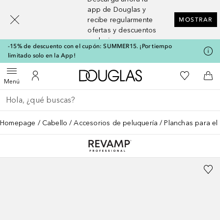
[navigation.slideout.screenreader]
app de Douglas y
recibe regularmente
MOSTRAR
ofertas y descuentos
exclusivos
-15% de descuento con el cupón: SUMMER15. ¡Por tiempo
limitado solo en la App!
A Douglas Home
Mi lista d
Abrir menú
Mi cuenta
A l
Menú
Regresar
Ejecutar búsqueda
Homepage
Cabello
Accesorios de peluquería
Planchas para el