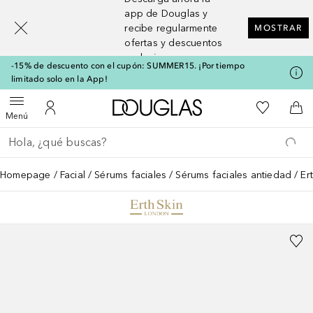
[navigation.slideout.screenreader]
app de Douglas y
recibe regularmente
MOSTRAR
ofertas y descuentos
exclusivos
-15% de descuento con el cupón: SUMMER15. ¡Por tiempo
limitado solo en la App!
A Douglas Home
Mi lista d
Abrir menú
Mi cuenta
A l
Menú
Regresar
Ejecutar búsqueda
Homepage
Facial
Sérums faciales
Sérums faciales antiedad
Er