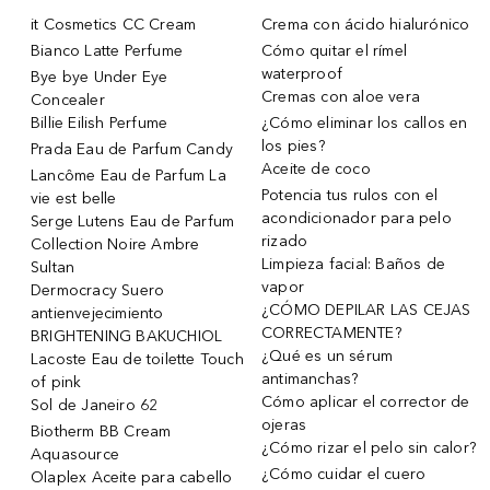
it Cosmetics CC Cream
Crema con ácido hialurónico
Bianco Latte Perfume
Cómo quitar el rímel
waterproof
Bye bye Under Eye
Cremas con aloe vera
Concealer
Billie Eilish Perfume
¿Cómo eliminar los callos en
los pies?
Prada Eau de Parfum Candy
Aceite de coco
Lancôme Eau de Parfum La
Potencia tus rulos con el
vie est belle
acondicionador para pelo
Serge Lutens Eau de Parfum
rizado
Collection Noire Ambre
Limpieza facial: Baños de
Sultan
vapor
Dermocracy Suero
¿CÓMO DEPILAR LAS CEJAS
antienvejecimiento
CORRECTAMENTE?
BRIGHTENING BAKUCHIOL
¿Qué es un sérum
Lacoste Eau de toilette Touch
antimanchas?
of pink
Cómo aplicar el corrector de
Sol de Janeiro 62
ojeras
Biotherm BB Cream
¿Cómo rizar el pelo sin calor?
Aquasource
¿Cómo cuidar el cuero
Olaplex Aceite para cabello