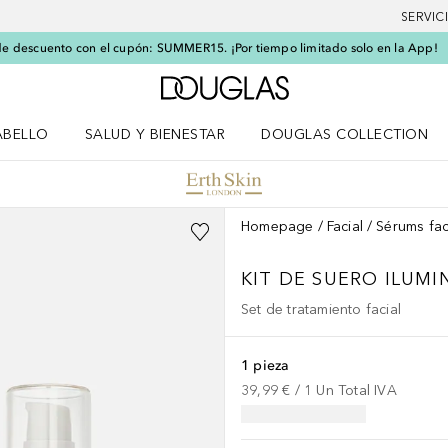
SERVIC
e descuento con el cupón: SUMMER15. ¡Por tiempo limitado solo en la App!
A Douglas Home
ABELLO
SALUD Y BIENESTAR
DOUGLAS COLLECTION
po
rir menú Cabello
Abrir menú Salud y bienestar
Homepage
Facial
Sérums fac
KIT DE SUERO ILUM
Set de tratamiento facial
1 pieza
39,99 €
 / 
1
Un
Total IVA