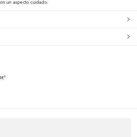
 con un aspecto cuidado.
s
4€³