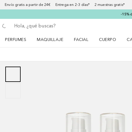
Envío gratis a partir de 24€ Entrega en 2-3 días* 2 muestras gratis*
-15% d
Regresar
Ejecutar búsqueda
PERFUMES
MAQUILLAJE
FACIAL
CUERPO
C
Abrir menú Perfumes
Abrir menú Maquillaje
Abrir menú Facial
Abrir menú Cuer
Ab