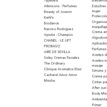
Typebea
Bálsamos
Atkinsons - Perfumes
Estuches
mujer
Beauty of Joseon
Protecció
Kiehl’s
Organiza
Biodance
maquillaj
Narciso Rodriguez
Crema an
Apivita - Champús
Algodone
CHANEL - LE LIFT
Aplicado
PRORASO
Perfumes
AIRE DE SEVILLA
Aceites 
Sisley Cremas Faciales
Aceites e
The Ordinary
masaje
Clinique Aromatics Elixir
Sérums y 
Cacharel Amor Amor
Crema pa
Missha
Cintas pa
After sun
Body Mis
Ambienta
Primer