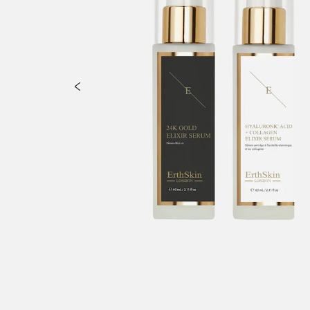
dium Hyaluronate, Allantoin, Collagen Amino Acids, Saccharomyces M