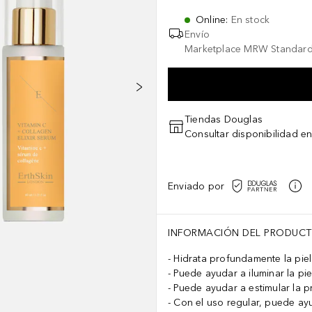
Online
:
En stock
Envío
Marketplace MRW Standard
Tiendas Douglas
Consultar disponibilidad en
Enviado por
agnesium Ferment, Saccharomyces Iron Ferment, Saccharomyces Copper 
INFORMACIÓN DEL PRODUC
Hidrata profundamente la piel 
Puede ayudar a iluminar la pi
Puede ayudar a estimular la p
Con el uso regular, puede ayud