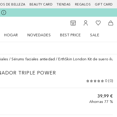
IOS DE BELLEZA
BEAUTY CARD
TIENDAS
REGALOS
GIFT CARD
Mi lista d
Al Storefinder
Mi cuenta
A l
HOGAR
NOVEDADES
BEST PRICE
SALE
Abrir menú Hogar
Abrir menú Novedades
Abrir menú Sal
iales
Sérums faciales antiedad
ErthSkin London Kit de suero ilum
INADOR TRIPLE POWER
0
(
0
)
39,99 €
Ahorras 77 %