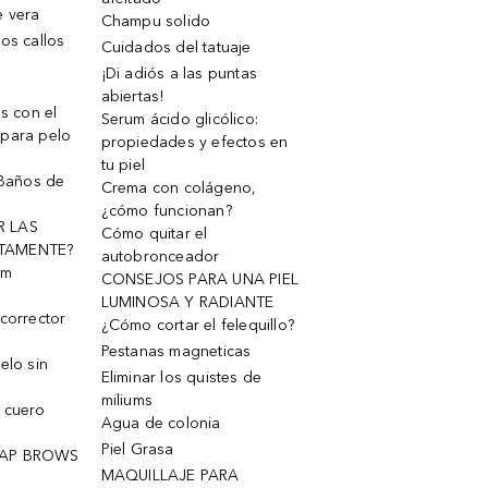
e vera
Champu solido
os callos
Cuidados del tatuaje
¡Di adiós a las puntas
abiertas!
os con el
Serum ácido glicólico:
 para pelo
propiedades y efectos en
tu piel
 Baños de
Crema con colágeno,
¿cómo funcionan?
R LAS
Cómo quitar el
TAMENTE?
autobronceador
um
CONSEJOS PARA UNA PIEL
LUMINOSA Y RADIANTE
corrector
¿Cómo cortar el felequillo?
Pestanas magneticas
elo sin
Eliminar los quistes de
miliums
 cuero
Agua de colonia
Piel Grasa
OAP BROWS
MAQUILLAJE PARA