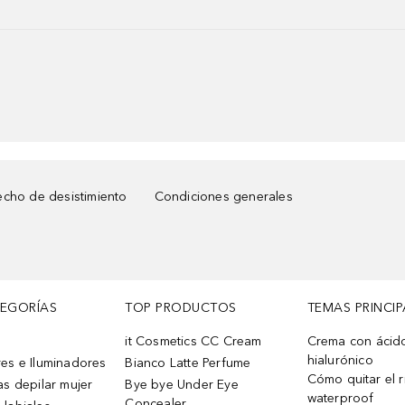
cho de desistimiento
Condiciones generales
TEGORÍAS
TOP PRODUCTOS
TEMAS PRINCIP
it Cosmetics CC Cream
Crema con ácid
hialurónico
es e Iluminadores
Bianco Latte Perfume
Cómo quitar el r
as depilar mujer
Bye bye Under Eye
waterproof
Concealer