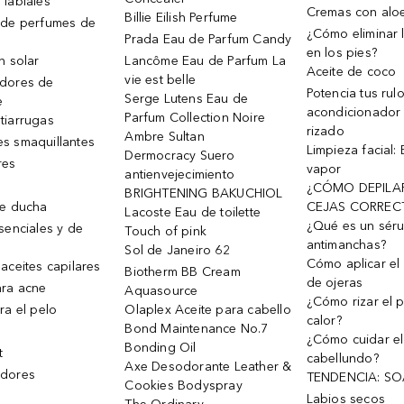
 labiales
Cremas con alo
Billie Eilish Perfume
 de perfumes de
¿Cómo eliminar l
Prada Eau de Parfum Candy
en los pies?
n solar
Lancôme Eau de Parfum La
Aceite de coco
vie est belle
dores de
Potencia tus rul
Serge Lutens Eau de
e
acondicionador
Parfum Collection Noire
tiarrugas
rizado
Ambre Sultan
s smaquillantes
Limpieza facial:
Dermocracy Suero
res
vapor
antienvejecimiento
¿CÓMO DEPILA
BRIGHTENING BAKUCHIOL
de ducha
CEJAS CORREC
Lacoste Eau de toilette
¿Qué es un sér
senciales y de
Touch of pink
antimanchas?
Sol de Janeiro 62
Cómo aplicar el 
aceites capilares
Biotherm BB Cream
de ojeras
ra acne
Aquasource
¿Cómo rizar el p
ra el pelo
Olaplex Aceite para cabello
calor?
Bond Maintenance No.7
¿Cómo cuidar el
Bonding Oil
t
cabellundo?
Axe Desodorante Leather &
dores
TENDENCIA: S
Cookies Bodyspray
Labios secos