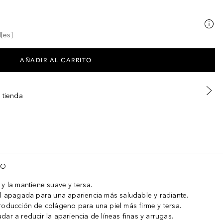
[es]
AÑADIR AL CARRITO
 tienda
Ferment, Saccharomyces Silicon Ferment, Saccharomyces Zinc Ferment
TO
y la mantiene suave y tersa.
el apagada para una apariencia más saludable y radiante.
roducción de colágeno para una piel más firme y tersa.
ar a reducir la apariencia de líneas finas y arrugas.