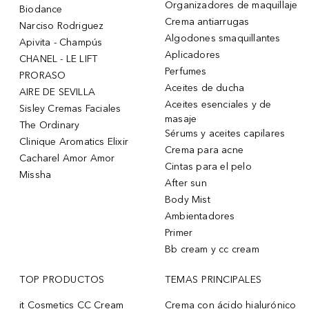
Organizadores de maquillaje
Biodance
Crema antiarrugas
Narciso Rodriguez
Algodones smaquillantes
Apivita - Champús
Aplicadores
CHANEL - LE LIFT
Perfumes
PRORASO
Aceites de ducha
AIRE DE SEVILLA
Aceites esenciales y de
Sisley Cremas Faciales
masaje
The Ordinary
Sérums y aceites capilares
Clinique Aromatics Elixir
Crema para acne
Cacharel Amor Amor
Cintas para el pelo
Missha
After sun
Body Mist
Ambientadores
Primer
Bb cream y cc cream
TOP PRODUCTOS
TEMAS PRINCIPALES
it Cosmetics CC Cream
Crema con ácido hialurónico