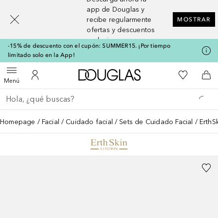
[navigation.slideout.screenreader]
app de Douglas y
recibe regularmente
MOSTRAR
ofertas y descuentos
exclusivos
-15% de descuento con el cupón: SUMMER15. ¡Por tiempo
limitado solo en la App!
A Douglas Home
Mi lista d
Abrir menú
Mi cuenta
A l
Menú
Regresar
Ejecutar búsqueda
Homepage
Facial
Cuidado facial
Sets de Cuidado Facial
ErthS