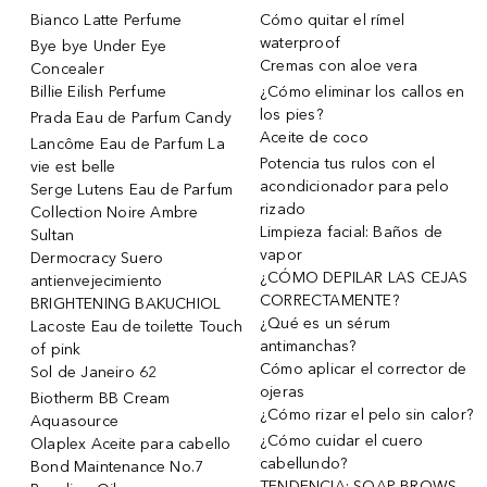
Bianco Latte Perfume
Cómo quitar el rímel
waterproof
Bye bye Under Eye
Cremas con aloe vera
Concealer
Billie Eilish Perfume
¿Cómo eliminar los callos en
los pies?
Prada Eau de Parfum Candy
Aceite de coco
Lancôme Eau de Parfum La
Potencia tus rulos con el
vie est belle
acondicionador para pelo
Serge Lutens Eau de Parfum
rizado
Collection Noire Ambre
Limpieza facial: Baños de
Sultan
vapor
Dermocracy Suero
¿CÓMO DEPILAR LAS CEJAS
antienvejecimiento
CORRECTAMENTE?
BRIGHTENING BAKUCHIOL
¿Qué es un sérum
Lacoste Eau de toilette Touch
antimanchas?
of pink
Cómo aplicar el corrector de
Sol de Janeiro 62
ojeras
Biotherm BB Cream
¿Cómo rizar el pelo sin calor?
Aquasource
¿Cómo cuidar el cuero
Olaplex Aceite para cabello
cabellundo?
Bond Maintenance No.7
TENDENCIA: SOAP BROWS