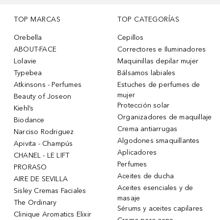
TOP MARCAS
TOP CATEGORÍAS
Orebella
Cepillos
ABOUT-FACE
Correctores e Iluminadores
Lolavie
Maquinillas depilar mujer
Typebea
Bálsamos labiales
Atkinsons - Perfumes
Estuches de perfumes de
mujer
Beauty of Joseon
Protección solar
Kiehl’s
Organizadores de maquillaje
Biodance
Crema antiarrugas
Narciso Rodriguez
Algodones smaquillantes
Apivita - Champús
Aplicadores
CHANEL - LE LIFT
Perfumes
PRORASO
Aceites de ducha
AIRE DE SEVILLA
Aceites esenciales y de
Sisley Cremas Faciales
masaje
The Ordinary
Sérums y aceites capilares
Clinique Aromatics Elixir