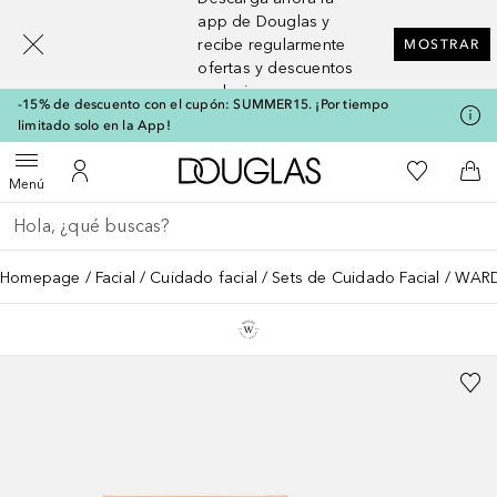
[navigation.slideout.screenreader]
app de Douglas y
recibe regularmente
MOSTRAR
ofertas y descuentos
exclusivos
-15% de descuento con el cupón: SUMMER15. ¡Por tiempo
limitado solo en la App!
A Douglas Home
Mi lista d
Abrir menú
Mi cuenta
A l
Menú
Regresar
Ejecutar búsqueda
Homepage
Facial
Cuidado facial
Sets de Cuidado Facial
WARDA