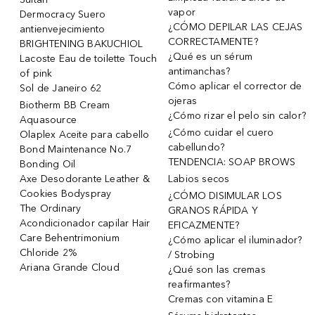
vapor
Dermocracy Suero
¿CÓMO DEPILAR LAS CEJAS
antienvejecimiento
CORRECTAMENTE?
BRIGHTENING BAKUCHIOL
¿Qué es un sérum
Lacoste Eau de toilette Touch
antimanchas?
of pink
Cómo aplicar el corrector de
Sol de Janeiro 62
ojeras
Biotherm BB Cream
¿Cómo rizar el pelo sin calor?
Aquasource
¿Cómo cuidar el cuero
Olaplex Aceite para cabello
cabellundo?
Bond Maintenance No.7
TENDENCIA: SOAP BROWS
Bonding Oil
Axe Desodorante Leather &
Labios secos
Cookies Bodyspray
¿CÓMO DISIMULAR LOS
The Ordinary
GRANOS RÁPIDA Y
Acondicionador capilar Hair
EFICAZMENTE?
Care Behentrimonium
¿Cómo aplicar el iluminador?
Chloride 2%
/ Strobing
Ariana Grande Cloud
¿Qué son las cremas
reafirmantes?
Cremas con vitamina E