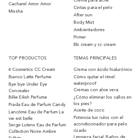
Crema para acne
Cacharel Amor Amor
Cintas para el pelo
Missha
After sun
Body Mist
Ambientadores
Primer
Bb cream y cc cream
TOP PRODUCTOS
TEMAS PRINCIPALES
it Cosmetics CC Cream
Crema con ácido hialurónico
Bianco Latte Perfume
Cómo quitar el rímel
waterproof
Bye bye Under Eye
Cremas con aloe vera
Concealer
Billie Eilish Perfume
¿Cómo eliminar los callos en
los pies?
Prada Eau de Parfum Candy
Aceite de coco
Lancôme Eau de Parfum La
Potencia tus rulos con el
vie est belle
acondicionador para pelo
Serge Lutens Eau de Parfum
rizado
Collection Noire Ambre
Limpieza facial: Baños de
Sultan