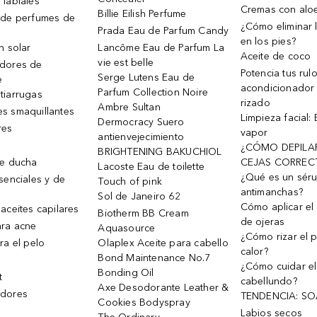
 labiales
Cremas con alo
Billie Eilish Perfume
 de perfumes de
¿Cómo eliminar l
Prada Eau de Parfum Candy
en los pies?
n solar
Lancôme Eau de Parfum La
Aceite de coco
vie est belle
dores de
Potencia tus rul
Serge Lutens Eau de
e
acondicionador
Parfum Collection Noire
tiarrugas
rizado
Ambre Sultan
s smaquillantes
Limpieza facial:
Dermocracy Suero
res
vapor
antienvejecimiento
¿CÓMO DEPILA
BRIGHTENING BAKUCHIOL
de ducha
CEJAS CORREC
Lacoste Eau de toilette
¿Qué es un sér
senciales y de
Touch of pink
antimanchas?
Sol de Janeiro 62
Cómo aplicar el 
aceites capilares
Biotherm BB Cream
de ojeras
ra acne
Aquasource
¿Cómo rizar el p
ra el pelo
Olaplex Aceite para cabello
calor?
Bond Maintenance No.7
¿Cómo cuidar el
Bonding Oil
t
cabellundo?
Axe Desodorante Leather &
dores
TENDENCIA: S
Cookies Bodyspray
Labios secos