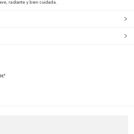
ave, radiante y bien cuidada.
s
4€³