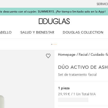
SERVIC
e descuento con el cupón: SUMMER15. ¡Por tiempo limitado solo en la App!
A Douglas Home
ABELLO
SALUD Y BIENESTAR
DOUGLAS COLLECTION
po
rir menú Cabello
Abrir menú Salud y bienestar
Homepage
Facial
Cuidado fa
DÚO ACTIVO DE A
Set de tratamiento facial
1 pieza
29,99 €
 / 
1
Un
Total IVA