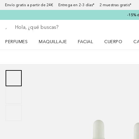
Envío gratis a partir de 24€ Entrega en 2-3 días* 2 muestras gratis*
-15% d
Regresar
Ejecutar búsqueda
PERFUMES
MAQUILLAJE
FACIAL
CUERPO
C
Abrir menú Perfumes
Abrir menú Maquillaje
Abrir menú Facial
Abrir menú Cuer
Ab