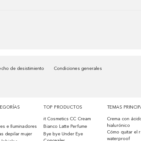
cho de desistimiento
Condiciones generales
TEGORÍAS
TOP PRODUCTOS
TEMAS PRINCIP
it Cosmetics CC Cream
Crema con ácid
hialurónico
es e Iluminadores
Bianco Latte Perfume
Cómo quitar el r
as depilar mujer
Bye bye Under Eye
waterproof
Concealer