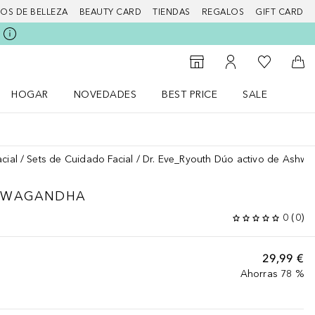
IOS DE BELLEZA
BEAUTY CARD
TIENDAS
REGALOS
GIFT CARD
Mi lista d
Al Storefinder
Mi cuenta
A l
HOGAR
NOVEDADES
BEST PRICE
SALE
Abrir menú Hogar
Abrir menú Novedades
Abrir menú Sal
cial
Sets de Cuidado Facial
Dr. Eve_Ryouth Dúo activo de Ashw
SHWAGANDHA
0
(
0
)
29,99 €
Ahorras 78 %