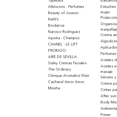
Typebea
Bálsamos
Atkinsons - Perfumes
Estuches
mujer
Beauty of Joseon
Protecció
Kiehl’s
Organiza
Biodance
maquillaj
Narciso Rodriguez
Crema an
Apivita - Champús
Algodone
CHANEL - LE LIFT
Aplicado
PRORASO
Perfumes
AIRE DE SEVILLA
Aceites 
Sisley Cremas Faciales
Aceites e
The Ordinary
masaje
Clinique Aromatics Elixir
Sérums y 
Cacharel Amor Amor
Crema pa
Missha
Cintas pa
After sun
Body Mis
Ambienta
Primer