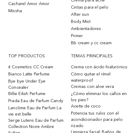
Crema para acne
Cacharel Amor Amor
Cintas para el pelo
Missha
After sun
Body Mist
Ambientadores
Primer
Bb cream y cc cream
TOP PRODUCTOS
TEMAS PRINCIPALES
it Cosmetics CC Cream
Crema con ácido hialurónico
Bianco Latte Perfume
Cómo quitar el rímel
waterproof
Bye bye Under Eye
Cremas con aloe vera
Concealer
Billie Eilish Perfume
¿Cómo eliminar los callos en
los pies?
Prada Eau de Parfum Candy
Aceite de coco
Lancôme Eau de Parfum La
Potencia tus rulos con el
vie est belle
acondicionador para pelo
Serge Lutens Eau de Parfum
rizado
Collection Noire Ambre
Limpieza facial: Baños de
Sultan