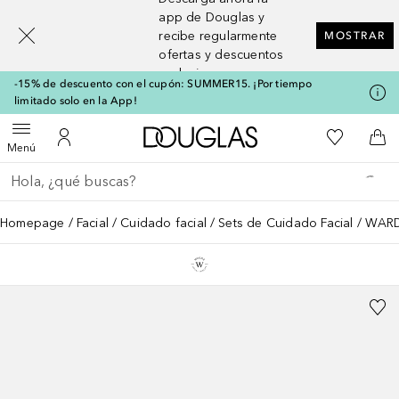
[navigation.slideout.screenreader]
app de Douglas y
recibe regularmente
MOSTRAR
ofertas y descuentos
exclusivos
-15% de descuento con el cupón: SUMMER15. ¡Por tiempo
limitado solo en la App!
A Douglas Home
Mi lista d
Abrir menú
Mi cuenta
A l
Menú
Regresar
Ejecutar búsqueda
Homepage
Facial
Cuidado facial
Sets de Cuidado Facial
WARD