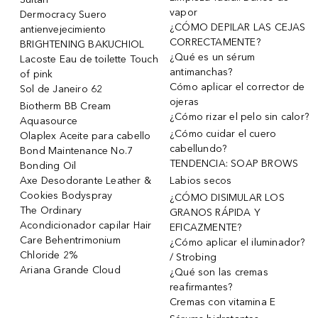
vapor
Dermocracy Suero
¿CÓMO DEPILAR LAS CEJAS
antienvejecimiento
CORRECTAMENTE?
BRIGHTENING BAKUCHIOL
¿Qué es un sérum
Lacoste Eau de toilette Touch
antimanchas?
of pink
Cómo aplicar el corrector de
Sol de Janeiro 62
ojeras
Biotherm BB Cream
¿Cómo rizar el pelo sin calor?
Aquasource
¿Cómo cuidar el cuero
Olaplex Aceite para cabello
cabellundo?
Bond Maintenance No.7
TENDENCIA: SOAP BROWS
Bonding Oil
Axe Desodorante Leather &
Labios secos
Cookies Bodyspray
¿CÓMO DISIMULAR LOS
The Ordinary
GRANOS RÁPIDA Y
Acondicionador capilar Hair
EFICAZMENTE?
Care Behentrimonium
¿Cómo aplicar el iluminador?
Chloride 2%
/ Strobing
Ariana Grande Cloud
¿Qué son las cremas
reafirmantes?
Cremas con vitamina E