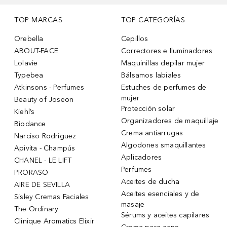
TOP MARCAS
TOP CATEGORÍAS
Orebella
Cepillos
ABOUT-FACE
Correctores e Iluminadores
Lolavie
Maquinillas depilar mujer
Typebea
Bálsamos labiales
Atkinsons - Perfumes
Estuches de perfumes de
mujer
Beauty of Joseon
Protección solar
Kiehl’s
Organizadores de maquillaje
Biodance
Crema antiarrugas
Narciso Rodriguez
Algodones smaquillantes
Apivita - Champús
Aplicadores
CHANEL - LE LIFT
Perfumes
PRORASO
Aceites de ducha
AIRE DE SEVILLA
Aceites esenciales y de
Sisley Cremas Faciales
masaje
The Ordinary
Sérums y aceites capilares
Clinique Aromatics Elixir