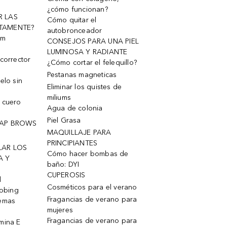
¿cómo funcionan?
R LAS
Cómo quitar el
TAMENTE?
autobronceador
um
CONSEJOS PARA UNA PIEL
LUMINOSA Y RADIANTE
corrector
¿Cómo cortar el felequillo?
Pestanas magneticas
elo sin
Eliminar los quistes de
miliums
 cuero
Agua de colonia
Piel Grasa
OAP BROWS
MAQUILLAJE PARA
PRINCIPIANTES
LAR LOS
Cómo hacer bombas de
A Y
baño: DYI
CUPEROSIS
l
Cosméticos para el verano
robing
Fragancias de verano para
remas
mujeres
Fragancias de verano para
mina E