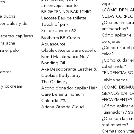
res
vapor
antienvejecimiento
¿CÓMO DEPILA
BRIGHTENING BAKUCHIOL
de ducha
CEJAS CORREC
Lacoste Eau de toilette
¿Qué es un sér
senciales y de
Touch of pink
antimanchas?
Sol de Janeiro 62
Cómo aplicar el 
aceites capilares
Biotherm BB Cream
de ojeras
ra acne
Aquasource
¿Cómo rizar el p
ra el pelo
Olaplex Aceite para cabello
calor?
Bond Maintenance No.7
¿Cómo cuidar el
Bonding Oil
t
cabellundo?
Axe Desodorante Leather &
dores
TENDENCIA: S
Cookies Bodyspray
Labios secos
The Ordinary
 y cc cream
¿CÓMO DISIMU
Acondicionador capilar Hair
GRANOS RÁPID
Care Behentrimonium
EFICAZMENTE?
Chloride 2%
¿Cómo aplicar e
Ariana Grande Cloud
iluminador? / St
¿Qué son las c
reafirmantes?
Cremas con vita