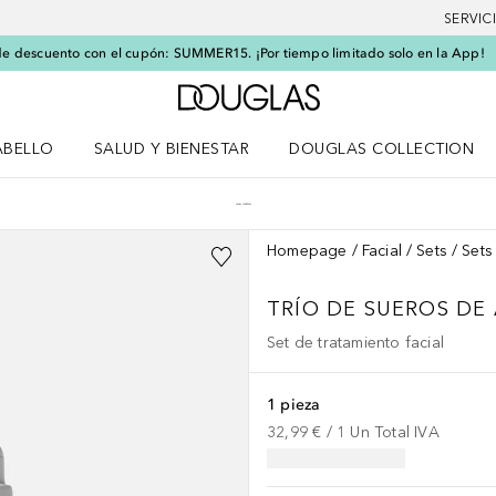
SERVIC
e descuento con el cupón: SUMMER15. ¡Por tiempo limitado solo en la App!
A Douglas Home
ABELLO
SALUD Y BIENESTAR
DOUGLAS COLLECTION
po
rir menú Cabello
Abrir menú Salud y bienestar
Homepage
Facial
Sets
Sets
TRÍO DE SUEROS DE
Set de tratamiento facial
1 pieza
32,99 €
 / 
1
Un
Total IVA