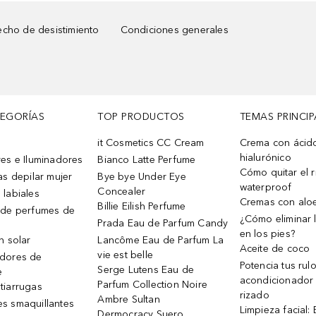
cho de desistimiento
Condiciones generales
TEGORÍAS
TOP PRODUCTOS
TEMAS PRINCIP
it Cosmetics CC Cream
Crema con ácid
hialurónico
es e Iluminadores
Bianco Latte Perfume
Cómo quitar el r
as depilar mujer
Bye bye Under Eye
waterproof
Concealer
 labiales
Cremas con alo
Billie Eilish Perfume
 de perfumes de
¿Cómo eliminar l
Prada Eau de Parfum Candy
en los pies?
n solar
Lancôme Eau de Parfum La
Aceite de coco
vie est belle
dores de
Potencia tus rul
Serge Lutens Eau de
e
acondicionador
Parfum Collection Noire
tiarrugas
rizado
Ambre Sultan
s smaquillantes
Limpieza facial:
Dermocracy Suero