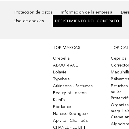
Protección de datos
Información de la empresa
Dere
Uso de cookies
DESISTIMIENTO DEL CONTRATO
TOP MARCAS
TOP CA
Orebella
Cepillos
ABOUT-FACE
Corrector
Lolavie
Maquinill
Typebea
Bálsamos
Atkinsons - Perfumes
Estuches
mujer
Beauty of Joseon
Protecció
Kiehl’s
Organiza
Biodance
maquillaj
Narciso Rodriguez
Crema an
Apivita - Champús
Algodone
CHANEL - LE LIFT