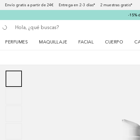
Envío gratis a partir de 24€ Entrega en 2-3 días* 2 muestras gratis*
-15% d
Regresar
Ejecutar búsqueda
PERFUMES
MAQUILLAJE
FACIAL
CUERPO
C
Abrir menú Perfumes
Abrir menú Maquillaje
Abrir menú Facial
Abrir menú Cuer
Ab