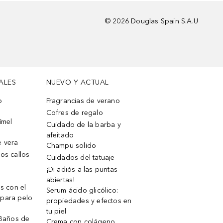
©
2026
Douglas Spain S.A.U
ALES
NUEVO Y ACTUAL
o
Fragrancias de verano
Cofres de regalo
ímel
Cuidado de la barba y
afeitado
e vera
Champu solido
os callos
Cuidados del tatuaje
¡Di adiós a las puntas
abiertas!
os con el
Serum ácido glicólico:
 para pelo
propiedades y efectos en
tu piel
 Baños de
Crema con colágeno,