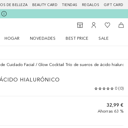
IOS DE BELLEZA
BEAUTY CARD
TIENDAS
REGALOS
GIFT CARD
Mi lista d
Al Storefinder
Mi cuenta
A l
HOGAR
NOVEDADES
BEST PRICE
SALE
Abrir menú Hogar
Abrir menú Novedades
Abrir menú Sal
 de Cuidado Facial
Glow Cocktail Trío de sueros de ácido hialurón
 ÁCIDO HIALURÓNICO
0
(
0
)
32,99 €
Ahorras 63 %