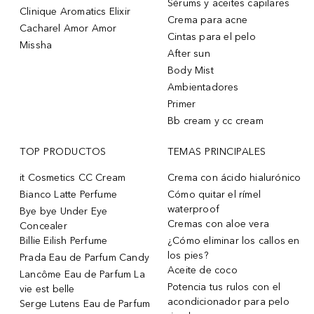
Sérums y aceites capilares
Clinique Aromatics Elixir
Crema para acne
Cacharel Amor Amor
Cintas para el pelo
Missha
After sun
Body Mist
Ambientadores
Primer
Bb cream y cc cream
TOP PRODUCTOS
TEMAS PRINCIPALES
it Cosmetics CC Cream
Crema con ácido hialurónico
Bianco Latte Perfume
Cómo quitar el rímel
waterproof
Bye bye Under Eye
Cremas con aloe vera
Concealer
Billie Eilish Perfume
¿Cómo eliminar los callos en
los pies?
Prada Eau de Parfum Candy
Aceite de coco
Lancôme Eau de Parfum La
Potencia tus rulos con el
vie est belle
acondicionador para pelo
Serge Lutens Eau de Parfum