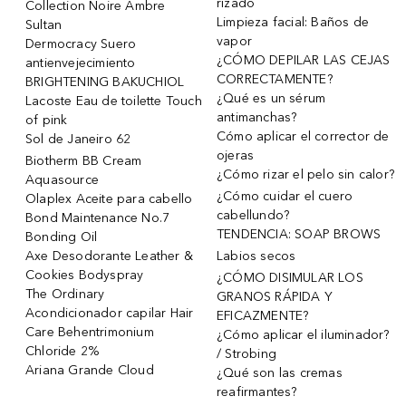
rizado
Collection Noire Ambre
Limpieza facial: Baños de
Sultan
vapor
Dermocracy Suero
¿CÓMO DEPILAR LAS CEJAS
antienvejecimiento
CORRECTAMENTE?
BRIGHTENING BAKUCHIOL
¿Qué es un sérum
Lacoste Eau de toilette Touch
antimanchas?
of pink
Cómo aplicar el corrector de
Sol de Janeiro 62
ojeras
Biotherm BB Cream
¿Cómo rizar el pelo sin calor?
Aquasource
¿Cómo cuidar el cuero
Olaplex Aceite para cabello
cabellundo?
Bond Maintenance No.7
TENDENCIA: SOAP BROWS
Bonding Oil
Axe Desodorante Leather &
Labios secos
Cookies Bodyspray
¿CÓMO DISIMULAR LOS
The Ordinary
GRANOS RÁPIDA Y
Acondicionador capilar Hair
EFICAZMENTE?
Care Behentrimonium
¿Cómo aplicar el iluminador?
Chloride 2%
/ Strobing
Ariana Grande Cloud
¿Qué son las cremas
reafirmantes?