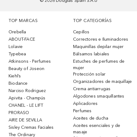
©
2026
Douglas Spain S.A.U
TOP MARCAS
TOP CATEGORÍAS
Orebella
Cepillos
ABOUT-FACE
Correctores e Iluminadores
Lolavie
Maquinillas depilar mujer
Typebea
Bálsamos labiales
Atkinsons - Perfumes
Estuches de perfumes de
mujer
Beauty of Joseon
Protección solar
Kiehl’s
Organizadores de maquillaje
Biodance
Crema antiarrugas
Narciso Rodriguez
Algodones smaquillantes
Apivita - Champús
Aplicadores
CHANEL - LE LIFT
Perfumes
PRORASO
Aceites de ducha
AIRE DE SEVILLA
Aceites esenciales y de
Sisley Cremas Faciales
masaje
The Ordinary