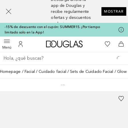
[navigation.slideout.screenreader]
app de Douglas y
recibe regularmente
MOSTRAR
ofertas y descuentos
exclusivos
-15% de descuento con el cupón: SUMMER15. ¡Por tiempo
limitado solo en la App!
A Douglas Home
Mi lista d
Abrir menú
Mi cuenta
A l
Menú
Regresar
Ejecutar búsqueda
Homepage
Facial
Cuidado facial
Sets de Cuidado Facial
Glow 