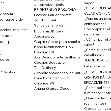
res
vapor
antienvejecimiento
¿CÓMO DEPILA
BRIGHTENING BAKUCHIOL
de ducha
CEJAS CORREC
Lacoste Eau de toilette
¿Qué es un sér
senciales y de
Touch of pink
antimanchas?
Sol de Janeiro 62
Cómo aplicar el 
aceites capilares
Biotherm BB Cream
de ojeras
ra acne
Aquasource
¿Cómo rizar el p
ra el pelo
Olaplex Aceite para cabello
calor?
Bond Maintenance No.7
¿Cómo cuidar el
Bonding Oil
t
cabellundo?
Axe Desodorante Leather &
dores
TENDENCIA: S
Cookies Bodyspray
Labios secos
The Ordinary
 y cc cream
¿CÓMO DISIMU
Acondicionador capilar Hair
GRANOS RÁPID
Care Behentrimonium
EFICAZMENTE?
Chloride 2%
¿Cómo aplicar e
Ariana Grande Cloud
iluminador? / St
¿Qué son las c
reafirmantes?
Cremas con vita