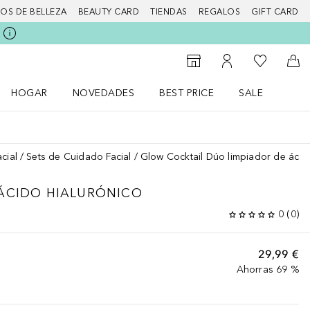
IOS DE BELLEZA
BEAUTY CARD
TIENDAS
REGALOS
GIFT CARD
Mi lista d
Al Storefinder
Mi cuenta
A l
HOGAR
NOVEDADES
BEST PRICE
SALE
Abrir menú Hogar
Abrir menú Novedades
Abrir menú Sal
cial
Sets de Cuidado Facial
Glow Cocktail Dúo limpiador de ácid
ÁCIDO HIALURÓNICO
0
(
0
)
29,99 €
Ahorras 69 %