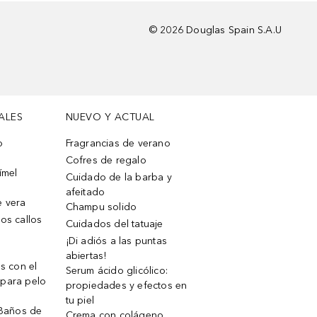
©
2026
Douglas Spain S.A.U
ALES
NUEVO Y ACTUAL
o
Fragrancias de verano
Cofres de regalo
ímel
Cuidado de la barba y
afeitado
e vera
Champu solido
os callos
Cuidados del tatuaje
¡Di adiós a las puntas
abiertas!
os con el
Serum ácido glicólico:
 para pelo
propiedades y efectos en
tu piel
 Baños de
Crema con colágeno,