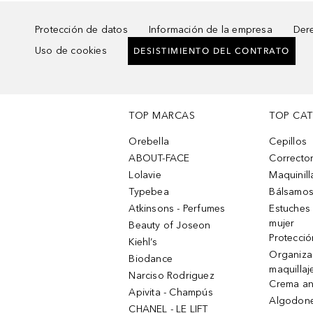
Protección de datos
Información de la empresa
Dere
Uso de cookies
DESISTIMIENTO DEL CONTRATO
TOP MARCAS
TOP CA
Orebella
Cepillos
ABOUT-FACE
Corrector
Lolavie
Maquinill
Typebea
Bálsamos
Atkinsons - Perfumes
Estuches
mujer
Beauty of Joseon
Protecció
Kiehl’s
Organiza
Biodance
maquillaj
Narciso Rodriguez
Crema an
Apivita - Champús
Algodone
CHANEL - LE LIFT