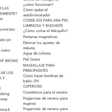
¿cómo funcionan?
R LAS
Cómo quitar el
TAMENTE?
autobronceador
um
CONSEJOS PARA UNA PIEL
LUMINOSA Y RADIANTE
corrector
¿Cómo cortar el felequillo?
Pestanas magneticas
elo sin
Eliminar los quistes de
miliums
 cuero
Agua de colonia
Piel Grasa
OAP BROWS
MAQUILLAJE PARA
PRINCIPIANTES
LAR LOS
Cómo hacer bombas de
A Y
baño: DYI
CUPEROSIS
l
Cosméticos para el verano
robing
Fragancias de verano para
remas
mujeres
Fragancias de verano para
mina E