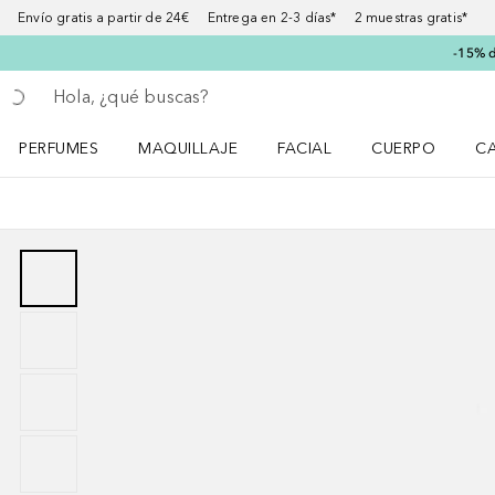
Envío gratis a partir de 24€ Entrega en 2-3 días* 2 muestras gratis*
-15% d
Regresar
Ejecutar búsqueda
PERFUMES
MAQUILLAJE
FACIAL
CUERPO
C
Abrir menú Perfumes
Abrir menú Maquillaje
Abrir menú Facial
Abrir menú Cuer
Ab