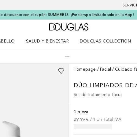
SERVIC
e descuento con el cupón: SUMMER15. ¡Por tiempo limitado solo en la App!
A Douglas Home
ABELLO
SALUD Y BIENESTAR
DOUGLAS COLLECTION
po
rir menú Cabello
Abrir menú Salud y bienestar
Homepage
Facial
Cuidado fa
DÚO LIMPIADOR DE 
Set de tratamiento facial
1 pieza
29,99 €
 / 
1
Un
Total IVA