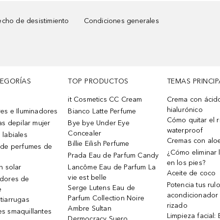
cho de desistimiento
Condiciones generales
TEGORÍAS
TOP PRODUCTOS
TEMAS PRINCIP
it Cosmetics CC Cream
Crema con ácid
hialurónico
es e Iluminadores
Bianco Latte Perfume
Cómo quitar el r
as depilar mujer
Bye bye Under Eye
waterproof
Concealer
 labiales
Cremas con alo
Billie Eilish Perfume
 de perfumes de
¿Cómo eliminar l
Prada Eau de Parfum Candy
en los pies?
n solar
Lancôme Eau de Parfum La
Aceite de coco
vie est belle
dores de
Potencia tus rul
Serge Lutens Eau de
e
acondicionador
Parfum Collection Noire
tiarrugas
rizado
Ambre Sultan
s smaquillantes
Limpieza facial:
Dermocracy Suero