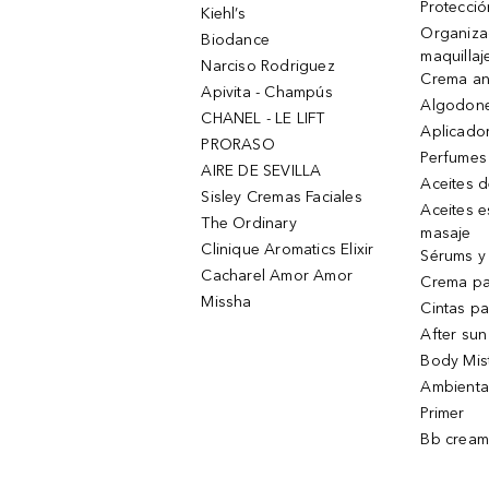
Protecció
Kiehl’s
Organiza
Biodance
maquillaj
Narciso Rodriguez
Crema an
Apivita - Champús
Algodone
CHANEL - LE LIFT
Aplicado
PRORASO
Perfumes
AIRE DE SEVILLA
Aceites 
Sisley Cremas Faciales
Aceites e
The Ordinary
masaje
Clinique Aromatics Elixir
Sérums y 
Cacharel Amor Amor
Crema pa
Missha
Cintas pa
After sun
Body Mis
Ambienta
Primer
Bb cream