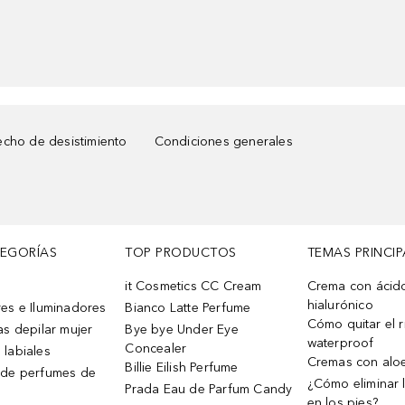
cho de desistimiento
Condiciones generales
TEGORÍAS
TOP PRODUCTOS
TEMAS PRINCIP
it Cosmetics CC Cream
Crema con ácid
hialurónico
es e Iluminadores
Bianco Latte Perfume
Cómo quitar el r
as depilar mujer
Bye bye Under Eye
waterproof
Concealer
 labiales
Cremas con alo
Billie Eilish Perfume
 de perfumes de
¿Cómo eliminar l
Prada Eau de Parfum Candy
en los pies?