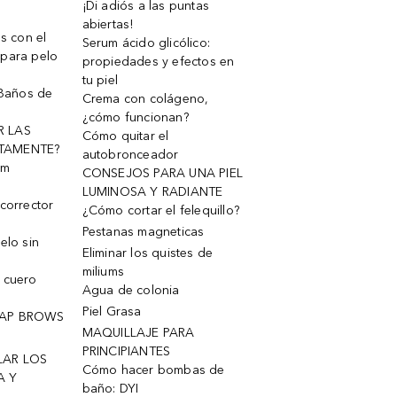
¡Di adiós a las puntas
abiertas!
os con el
Serum ácido glicólico:
 para pelo
propiedades y efectos en
tu piel
 Baños de
Crema con colágeno,
¿cómo funcionan?
R LAS
Cómo quitar el
TAMENTE?
autobronceador
um
CONSEJOS PARA UNA PIEL
LUMINOSA Y RADIANTE
corrector
¿Cómo cortar el felequillo?
Pestanas magneticas
elo sin
Eliminar los quistes de
miliums
 cuero
Agua de colonia
Piel Grasa
OAP BROWS
MAQUILLAJE PARA
PRINCIPIANTES
LAR LOS
Cómo hacer bombas de
A Y
baño: DYI