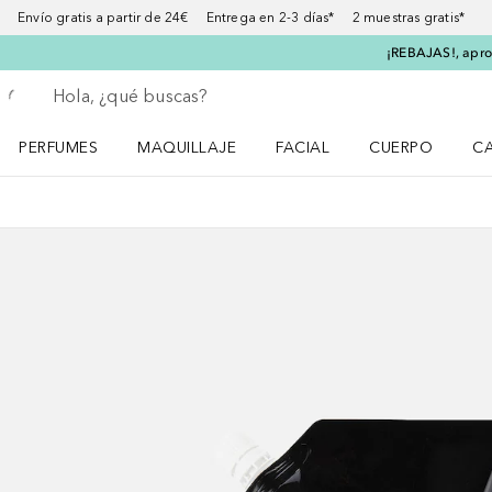
Envío gratis a partir de 24€ Entrega en 2-3 días* 2 muestras gratis*
¡REBAJAS!, aprov
Regresar
Ejecutar búsqueda
PERFUMES
MAQUILLAJE
FACIAL
CUERPO
C
Abrir menú Perfumes
Abrir menú Maquillaje
Abrir menú Facial
Abrir menú Cuer
Ab