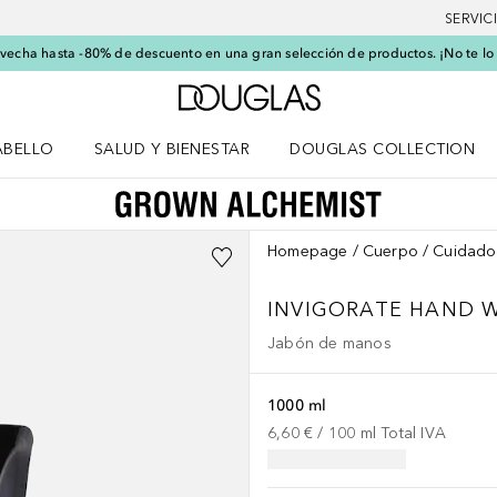
SERVIC
echa hasta -80% de descuento en una gran selección de productos. ¡No te lo
A Douglas Home
ABELLO
SALUD Y BIENESTAR
DOUGLAS COLLECTION
po
rir menú Cabello
Abrir menú Salud y bienestar
Homepage
Cuerpo
Cuidado
INVIGORATE HAND W
Jabón de manos
1000 ml
6,60 €
 / 
100
ml
Total IVA