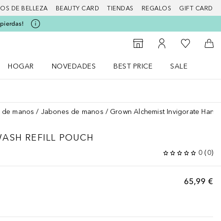
IOS DE BELLEZA
BEAUTY CARD
TIENDAS
REGALOS
GIFT CARD
 pierdas!
Mi lista d
Al Storefinder
Mi cuenta
A l
HOGAR
NOVEDADES
BEST PRICE
SALE
Abrir menú Hogar
Abrir menú Novedades
Abrir menú Sal
 de manos
Jabones de manos
Grown Alchemist Invigorate Hand 
ASH REFILL POUCH
0
(
0
)
65,99 €