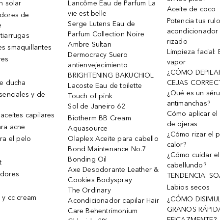
n solar
Lancôme Eau de Parfum La
Aceite de coco
vie est belle
dores de
Potencia tus rul
Serge Lutens Eau de
e
acondicionador
Parfum Collection Noire
tiarrugas
rizado
Ambre Sultan
s smaquillantes
Limpieza facial:
Dermocracy Suero
res
vapor
antienvejecimiento
¿CÓMO DEPILA
BRIGHTENING BAKUCHIOL
de ducha
CEJAS CORREC
Lacoste Eau de toilette
¿Qué es un sér
senciales y de
Touch of pink
antimanchas?
Sol de Janeiro 62
Cómo aplicar el 
aceites capilares
Biotherm BB Cream
de ojeras
ra acne
Aquasource
¿Cómo rizar el p
ra el pelo
Olaplex Aceite para cabello
calor?
Bond Maintenance No.7
¿Cómo cuidar el
Bonding Oil
t
cabellundo?
Axe Desodorante Leather &
dores
TENDENCIA: S
Cookies Bodyspray
Labios secos
The Ordinary
 y cc cream
¿CÓMO DISIMU
Acondicionador capilar Hair
GRANOS RÁPID
Care Behentrimonium
EFICAZMENTE?