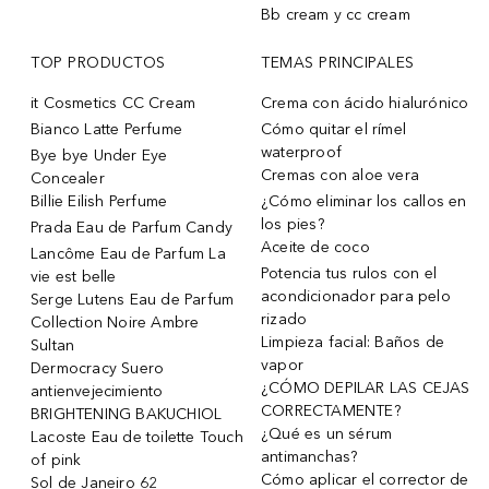
Bb cream y cc cream
TOP PRODUCTOS
TEMAS PRINCIPALES
it Cosmetics CC Cream
Crema con ácido hialurónico
Bianco Latte Perfume
Cómo quitar el rímel
waterproof
Bye bye Under Eye
Cremas con aloe vera
Concealer
Billie Eilish Perfume
¿Cómo eliminar los callos en
los pies?
Prada Eau de Parfum Candy
Aceite de coco
Lancôme Eau de Parfum La
Potencia tus rulos con el
vie est belle
acondicionador para pelo
Serge Lutens Eau de Parfum
rizado
Collection Noire Ambre
Limpieza facial: Baños de
Sultan
vapor
Dermocracy Suero
¿CÓMO DEPILAR LAS CEJAS
antienvejecimiento
CORRECTAMENTE?
BRIGHTENING BAKUCHIOL
¿Qué es un sérum
Lacoste Eau de toilette Touch
antimanchas?
of pink
Cómo aplicar el corrector de
Sol de Janeiro 62