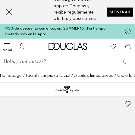
[navigation.slideout.screenreader]
app de Douglas y
recibe regularmente
MOSTRAR
ofertas y descuentos
exclusivos
-15% de descuento con el cupón: SUMMER15. ¡Por tiempo
limitado solo en la App!
A Douglas Home
Mi lista d
Abrir menú
Mi cuenta
A l
Menú
Regresar
Ejecutar búsqueda
Homepage
Facial
Limpieza Facial
Aceites limpiadores
Gioiello