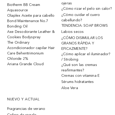
ojeras
Biotherm BB Cream
¿Cómo rizar el pelo sin calor?
Aquasource
¿Cómo cuidar el cuero
Olaplex Aceite para cabello
cabellundo?
Bond Maintenance No.7
TENDENCIA: SOAP BROWS
Bonding Oil
Axe Desodorante Leather &
Labios secos
Cookies Bodyspray
¿CÓMO DISIMULAR LOS
The Ordinary
GRANOS RÁPIDA Y
Acondicionador capilar Hair
EFICAZMENTE?
Care Behentrimonium
¿Cómo aplicar el iluminador?
Chloride 2%
/ Strobing
Ariana Grande Cloud
¿Qué son las cremas
reafirmantes?
Cremas con vitamina E
Sérums hidratantes
Aloe Vera
NUEVO Y ACTUAL
Fragrancias de verano
Cofres de regalo