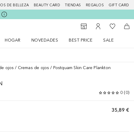
IOS DE BELLEZA
BEAUTY CARD
TIENDAS
REGALOS
GIFT CARD
Mi lista d
Al Storefinder
Mi cuenta
A l
HOGAR
NOVEDADES
BEST PRICE
SALE
Abrir menú Hogar
Abrir menú Novedades
Abrir menú Sal
de ojos
Cremas de ojos
Postquam Skin Care Plankton
N
0
(
0
)
35,89 €