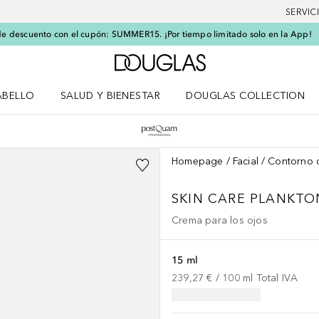
SERVIC
e descuento con el cupón: SUMMER15. ¡Por tiempo limitado solo en la App!
A Douglas Home
ABELLO
SALUD Y BIENESTAR
DOUGLAS COLLECTION
po
rir menú Cabello
Abrir menú Salud y bienestar
Homepage
Facial
Contorno 
SKIN CARE PLANKTO
Crema para los ojos
15 ml
239,27 €
 / 
100
ml
Total IVA