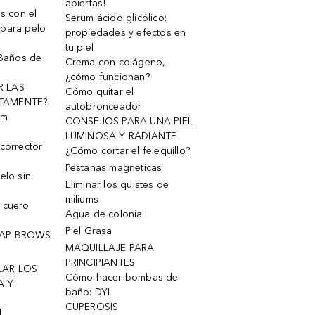
abiertas!
os con el
Serum ácido glicólico:
 para pelo
propiedades y efectos en
tu piel
 Baños de
Crema con colágeno,
¿cómo funcionan?
R LAS
Cómo quitar el
TAMENTE?
autobronceador
um
CONSEJOS PARA UNA PIEL
LUMINOSA Y RADIANTE
corrector
¿Cómo cortar el felequillo?
Pestanas magneticas
elo sin
Eliminar los quistes de
miliums
 cuero
Agua de colonia
Piel Grasa
OAP BROWS
MAQUILLAJE PARA
PRINCIPIANTES
LAR LOS
Cómo hacer bombas de
A Y
baño: DYI
CUPEROSIS
l