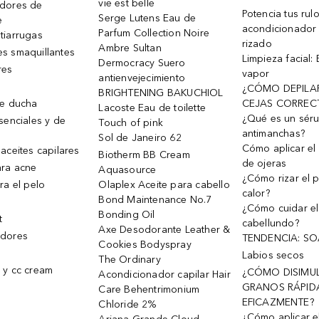
vie est belle
dores de
Potencia tus rul
Serge Lutens Eau de
e
acondicionador
Parfum Collection Noire
tiarrugas
rizado
Ambre Sultan
s smaquillantes
Limpieza facial:
Dermocracy Suero
res
vapor
antienvejecimiento
¿CÓMO DEPILA
BRIGHTENING BAKUCHIOL
de ducha
CEJAS CORREC
Lacoste Eau de toilette
¿Qué es un sér
senciales y de
Touch of pink
antimanchas?
Sol de Janeiro 62
Cómo aplicar el 
aceites capilares
Biotherm BB Cream
de ojeras
ra acne
Aquasource
¿Cómo rizar el p
ra el pelo
Olaplex Aceite para cabello
calor?
Bond Maintenance No.7
¿Cómo cuidar el
Bonding Oil
t
cabellundo?
Axe Desodorante Leather &
dores
TENDENCIA: S
Cookies Bodyspray
Labios secos
The Ordinary
 y cc cream
¿CÓMO DISIMU
Acondicionador capilar Hair
GRANOS RÁPID
Care Behentrimonium
EFICAZMENTE?
Chloride 2%
¿Cómo aplicar e