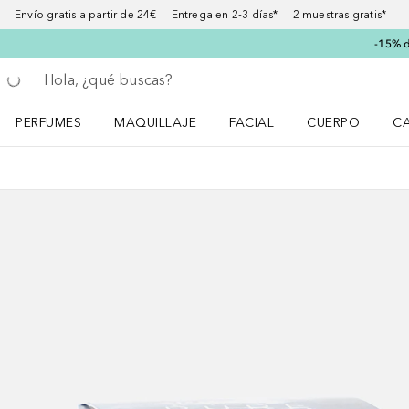
Envío gratis a partir de 24€ Entrega en 2-3 días* 2 muestras gratis*
-15% d
Regresar
Ejecutar búsqueda
PERFUMES
MAQUILLAJE
FACIAL
CUERPO
C
Abrir menú Perfumes
Abrir menú Maquillaje
Abrir menú Facial
Abrir menú Cuer
Ab