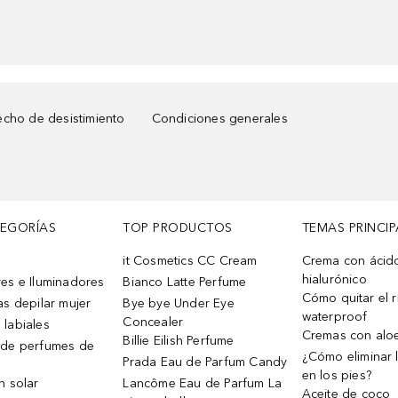
cho de desistimiento
Condiciones generales
TEGORÍAS
TOP PRODUCTOS
TEMAS PRINCIP
it Cosmetics CC Cream
Crema con ácid
hialurónico
es e Iluminadores
Bianco Latte Perfume
Cómo quitar el r
as depilar mujer
Bye bye Under Eye
waterproof
Concealer
 labiales
Cremas con alo
Billie Eilish Perfume
 de perfumes de
¿Cómo eliminar l
Prada Eau de Parfum Candy
en los pies?
n solar
Lancôme Eau de Parfum La
Aceite de coco