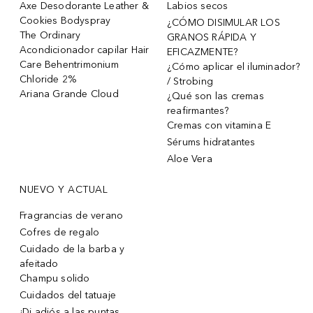
Axe Desodorante Leather &
Labios secos
Cookies Bodyspray
¿CÓMO DISIMULAR LOS
The Ordinary
GRANOS RÁPIDA Y
Acondicionador capilar Hair
EFICAZMENTE?
Care Behentrimonium
¿Cómo aplicar el iluminador?
Chloride 2%
/ Strobing
Ariana Grande Cloud
¿Qué son las cremas
reafirmantes?
Cremas con vitamina E
Sérums hidratantes
Aloe Vera
NUEVO Y ACTUAL
Fragrancias de verano
Cofres de regalo
Cuidado de la barba y
afeitado
Champu solido
Cuidados del tatuaje
¡Di adiós a las puntas