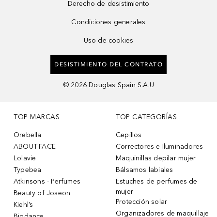
Derecho de desistimiento
Condiciones generales
Uso de cookies
DESISTIMIENTO DEL CONTRATO
©
2026
Douglas Spain S.A.U
TOP MARCAS
TOP CATEGORÍAS
Orebella
Cepillos
ABOUT-FACE
Correctores e Iluminadores
Lolavie
Maquinillas depilar mujer
Typebea
Bálsamos labiales
Atkinsons - Perfumes
Estuches de perfumes de
mujer
Beauty of Joseon
Protección solar
Kiehl’s
Organizadores de maquillaje
Biodance