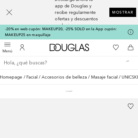
[navigation.slideout.screenreader]
app de Douglas y
recibe regularmente
MOSTRAR
ofertas y descuentos
exclusivos
-20% en web cupón: MAKEUP20, -25% SOLO en la App cupón:
MAKEUP25 en maquillaje
A Douglas Home
Mi lista d
Abrir menú
Mi cuenta
A l
Menú
Regresar
Ejecutar búsqueda
Homepage
Facial
Accesorios de belleza
Masaje facial
UNICSK