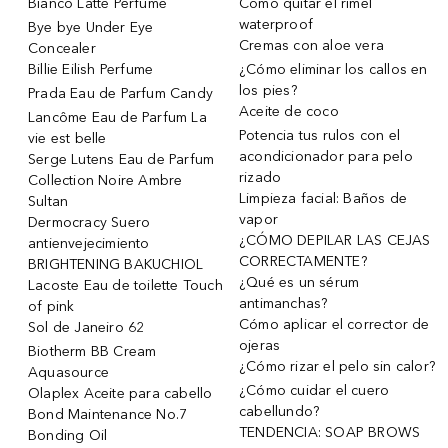
Bianco Latte Perfume
Cómo quitar el rímel
waterproof
Bye bye Under Eye
Cremas con aloe vera
Concealer
Billie Eilish Perfume
¿Cómo eliminar los callos en
los pies?
Prada Eau de Parfum Candy
Aceite de coco
Lancôme Eau de Parfum La
Potencia tus rulos con el
vie est belle
acondicionador para pelo
Serge Lutens Eau de Parfum
rizado
Collection Noire Ambre
Limpieza facial: Baños de
Sultan
vapor
Dermocracy Suero
¿CÓMO DEPILAR LAS CEJAS
antienvejecimiento
CORRECTAMENTE?
BRIGHTENING BAKUCHIOL
¿Qué es un sérum
Lacoste Eau de toilette Touch
antimanchas?
of pink
Cómo aplicar el corrector de
Sol de Janeiro 62
ojeras
Biotherm BB Cream
¿Cómo rizar el pelo sin calor?
Aquasource
¿Cómo cuidar el cuero
Olaplex Aceite para cabello
cabellundo?
Bond Maintenance No.7
TENDENCIA: SOAP BROWS
Bonding Oil