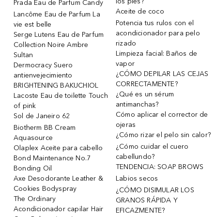
los pies?
Prada Eau de Parfum Candy
Aceite de coco
Lancôme Eau de Parfum La
Potencia tus rulos con el
vie est belle
acondicionador para pelo
Serge Lutens Eau de Parfum
rizado
Collection Noire Ambre
Limpieza facial: Baños de
Sultan
vapor
Dermocracy Suero
¿CÓMO DEPILAR LAS CEJAS
antienvejecimiento
CORRECTAMENTE?
BRIGHTENING BAKUCHIOL
¿Qué es un sérum
Lacoste Eau de toilette Touch
antimanchas?
of pink
Cómo aplicar el corrector de
Sol de Janeiro 62
ojeras
Biotherm BB Cream
¿Cómo rizar el pelo sin calor?
Aquasource
¿Cómo cuidar el cuero
Olaplex Aceite para cabello
cabellundo?
Bond Maintenance No.7
TENDENCIA: SOAP BROWS
Bonding Oil
Axe Desodorante Leather &
Labios secos
Cookies Bodyspray
¿CÓMO DISIMULAR LOS
The Ordinary
GRANOS RÁPIDA Y
Acondicionador capilar Hair
EFICAZMENTE?