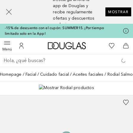
[navigation.slideout.screenreader]
app de Douglas y
recibe regularmente
MOSTRAR
ofertas y descuentos
exclusivos
-15% de descuento con el cupón: SUMMER15. ¡Por tiempo
limitado solo en la App!
A Douglas Home
Mi lista d
Abrir menú
Mi cuenta
A l
Menú
Regresar
Ejecutar búsqueda
Homepage
Facial
Cuidado facial
Aceites faciales
Rodial Salmo