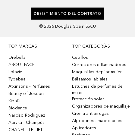
DESISTIMIENTO DEL CONTRATO
©
2026
Douglas Spain S.A.U
TOP MARCAS
TOP CATEGORÍAS
Orebella
Cepillos
ABOUT-FACE
Correctores e Iluminadores
Lolavie
Maquinillas depilar mujer
Typebea
Bálsamos labiales
Atkinsons - Perfumes
Estuches de perfumes de
mujer
Beauty of Joseon
Protección solar
Kiehl’s
Organizadores de maquillaje
Biodance
Crema antiarrugas
Narciso Rodriguez
Algodones smaquillantes
Apivita - Champús
Aplicadores
CHANEL - LE LIFT