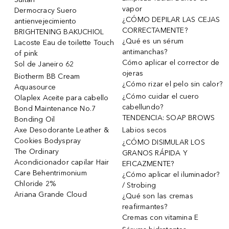
vapor
Dermocracy Suero
¿CÓMO DEPILAR LAS CEJAS
antienvejecimiento
CORRECTAMENTE?
BRIGHTENING BAKUCHIOL
¿Qué es un sérum
Lacoste Eau de toilette Touch
antimanchas?
of pink
Cómo aplicar el corrector de
Sol de Janeiro 62
ojeras
Biotherm BB Cream
¿Cómo rizar el pelo sin calor?
Aquasource
¿Cómo cuidar el cuero
Olaplex Aceite para cabello
cabellundo?
Bond Maintenance No.7
TENDENCIA: SOAP BROWS
Bonding Oil
Axe Desodorante Leather &
Labios secos
Cookies Bodyspray
¿CÓMO DISIMULAR LOS
The Ordinary
GRANOS RÁPIDA Y
Acondicionador capilar Hair
EFICAZMENTE?
Care Behentrimonium
¿Cómo aplicar el iluminador?
Chloride 2%
/ Strobing
Ariana Grande Cloud
¿Qué son las cremas
reafirmantes?
Cremas con vitamina E