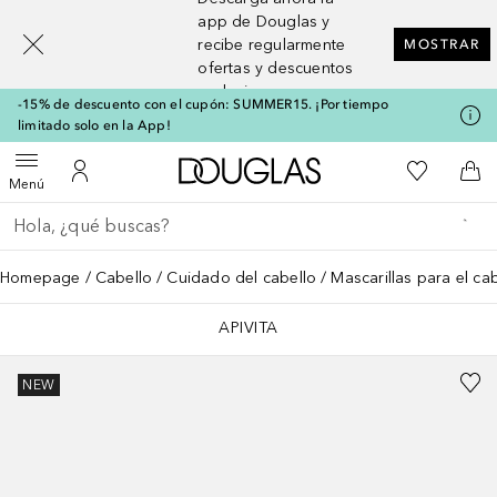
[navigation.slideout.screenreader]
app de Douglas y
recibe regularmente
MOSTRAR
ofertas y descuentos
exclusivos
-15% de descuento con el cupón: SUMMER15. ¡Por tiempo
limitado solo en la App!
A Douglas Home
Mi lista d
Abrir menú
Mi cuenta
A l
Menú
Regresar
Ejecutar búsqueda
Homepage
Cabello
Cuidado del cabello
Mascarillas para el ca
APIVITA
NEW