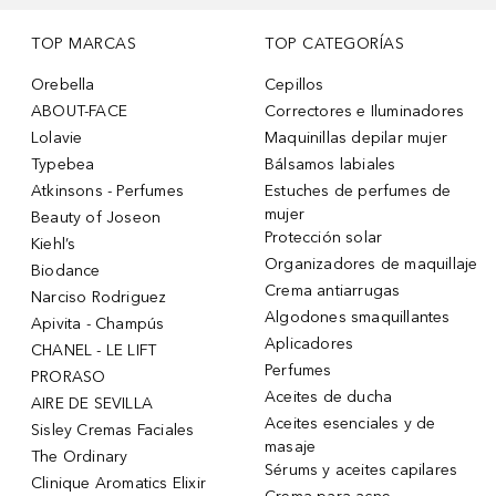
TOP MARCAS
TOP CATEGORÍAS
Orebella
Cepillos
ABOUT-FACE
Correctores e Iluminadores
Lolavie
Maquinillas depilar mujer
Typebea
Bálsamos labiales
Atkinsons - Perfumes
Estuches de perfumes de
mujer
Beauty of Joseon
Protección solar
Kiehl’s
Organizadores de maquillaje
Biodance
Crema antiarrugas
Narciso Rodriguez
Algodones smaquillantes
Apivita - Champús
Aplicadores
CHANEL - LE LIFT
Perfumes
PRORASO
Aceites de ducha
AIRE DE SEVILLA
Aceites esenciales y de
Sisley Cremas Faciales
masaje
The Ordinary
Sérums y aceites capilares
Clinique Aromatics Elixir