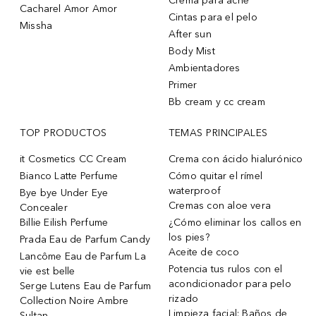
Crema para acne
Cacharel Amor Amor
Cintas para el pelo
Missha
After sun
Body Mist
Ambientadores
Primer
Bb cream y cc cream
TOP PRODUCTOS
TEMAS PRINCIPALES
it Cosmetics CC Cream
Crema con ácido hialurónico
Bianco Latte Perfume
Cómo quitar el rímel
waterproof
Bye bye Under Eye
Cremas con aloe vera
Concealer
Billie Eilish Perfume
¿Cómo eliminar los callos en
los pies?
Prada Eau de Parfum Candy
Aceite de coco
Lancôme Eau de Parfum La
Potencia tus rulos con el
vie est belle
acondicionador para pelo
Serge Lutens Eau de Parfum
rizado
Collection Noire Ambre
Limpieza facial: Baños de
Sultan