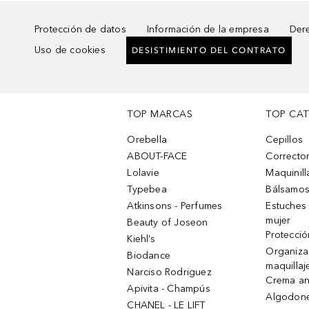
Protección de datos
Información de la empresa
Dere
Uso de cookies
DESISTIMIENTO DEL CONTRATO
TOP MARCAS
TOP CA
Orebella
Cepillos
ABOUT-FACE
Corrector
Lolavie
Maquinill
Typebea
Bálsamos
Atkinsons - Perfumes
Estuches
mujer
Beauty of Joseon
Protecció
Kiehl’s
Organiza
Biodance
maquillaj
Narciso Rodriguez
Crema an
Apivita - Champús
Algodone
CHANEL - LE LIFT