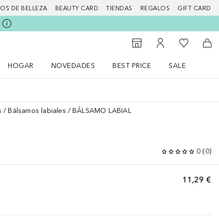
IOS DE BELLEZA
BEAUTY CARD
TIENDAS
REGALOS
GIFT CARD
Mi lista d
Al Storefinder
Mi cuenta
A l
HOGAR
NOVEDADES
BEST PRICE
SALE
Abrir menú Hogar
Abrir menú Novedades
Abrir menú Sal
s
Bálsamos labiales
BÁLSAMO LABIAL
0
(
0
)
11,29 €