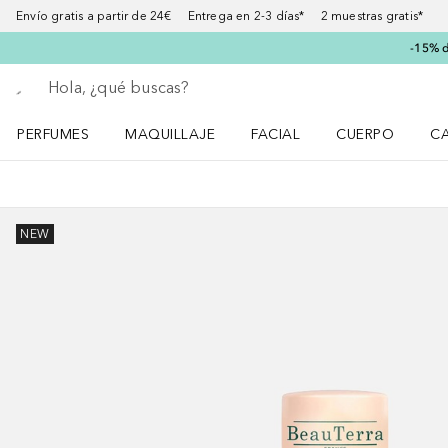
Envío gratis a partir de 24€ Entrega en 2-3 días* 2 muestras gratis*
-15% d
Regresar
Ejecutar búsqueda
PERFUMES
MAQUILLAJE
FACIAL
CUERPO
C
Abrir menú Perfumes
Abrir menú Maquillaje
Abrir menú Facial
Abrir menú Cuer
Ab
NEW