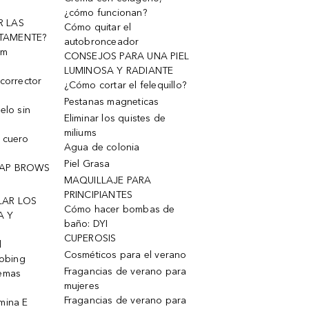
¿cómo funcionan?
R LAS
Cómo quitar el
TAMENTE?
autobronceador
um
CONSEJOS PARA UNA PIEL
LUMINOSA Y RADIANTE
corrector
¿Cómo cortar el felequillo?
Pestanas magneticas
elo sin
Eliminar los quistes de
miliums
 cuero
Agua de colonia
Piel Grasa
OAP BROWS
MAQUILLAJE PARA
PRINCIPIANTES
LAR LOS
Cómo hacer bombas de
A Y
baño: DYI
CUPEROSIS
l
Cosméticos para el verano
robing
Fragancias de verano para
remas
mujeres
Fragancias de verano para
mina E