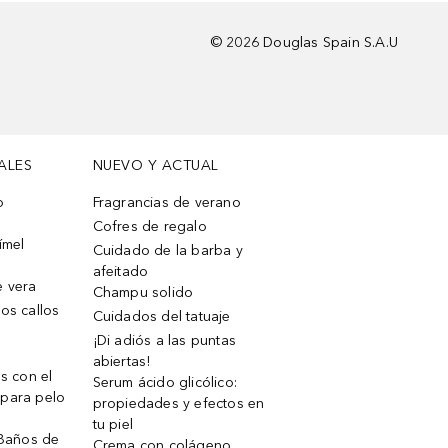
©
2026
Douglas Spain S.A.U
ALES
NUEVO Y ACTUAL
o
Fragrancias de verano
Cofres de regalo
ímel
Cuidado de la barba y
afeitado
e vera
Champu solido
os callos
Cuidados del tatuaje
¡Di adiós a las puntas
abiertas!
os con el
Serum ácido glicólico:
 para pelo
propiedades y efectos en
tu piel
 Baños de
Crema con colágeno,