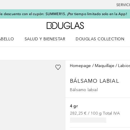
SERVIC
e descuento con el cupón: SUMMER15. ¡Por tiempo limitado solo en la App!
A Douglas Home
ABELLO
SALUD Y BIENESTAR
DOUGLAS COLLECTION
po
rir menú Cabello
Abrir menú Salud y bienestar
Homepage
Maquillaje
Labio
BÁLSAMO LABIAL
Bálsamo labial
4 gr
282,25 €
 / 
100
g
Total IVA