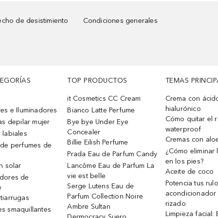
cho de desistimiento
Condiciones generales
TEGORÍAS
TOP PRODUCTOS
TEMAS PRINCIP
it Cosmetics CC Cream
Crema con ácid
hialurónico
es e Iluminadores
Bianco Latte Perfume
Cómo quitar el r
as depilar mujer
Bye bye Under Eye
waterproof
Concealer
 labiales
Cremas con alo
Billie Eilish Perfume
 de perfumes de
¿Cómo eliminar l
Prada Eau de Parfum Candy
en los pies?
n solar
Lancôme Eau de Parfum La
Aceite de coco
vie est belle
dores de
Potencia tus rul
Serge Lutens Eau de
e
acondicionador
Parfum Collection Noire
tiarrugas
rizado
Ambre Sultan
s smaquillantes
Limpieza facial:
Dermocracy Suero