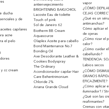
res
vapor
antienvejecimiento
¿CÓMO DEPILA
BRIGHTENING BAKUCHIOL
de ducha
CEJAS CORREC
Lacoste Eau de toilette
¿Qué es un sér
senciales y de
Touch of pink
antimanchas?
Sol de Janeiro 62
Cómo aplicar el 
aceites capilares
Biotherm BB Cream
de ojeras
ra acne
Aquasource
¿Cómo rizar el p
ra el pelo
Olaplex Aceite para cabello
calor?
Bond Maintenance No.7
¿Cómo cuidar el
Bonding Oil
t
cabellundo?
Axe Desodorante Leather &
dores
TENDENCIA: S
Cookies Bodyspray
Labios secos
The Ordinary
 y cc cream
¿CÓMO DISIMU
Acondicionador capilar Hair
GRANOS RÁPID
Care Behentrimonium
EFICAZMENTE?
Chloride 2%
¿Cómo aplicar e
Ariana Grande Cloud
iluminador? / St
¿Qué son las c
reafirmantes?
Cremas con vita