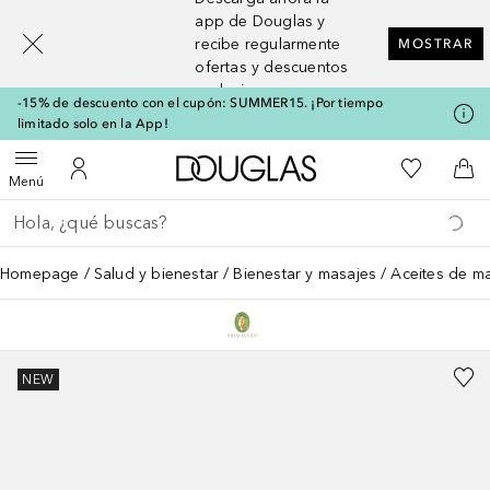
[navigation.slideout.screenreader]
app de Douglas y
recibe regularmente
MOSTRAR
ofertas y descuentos
exclusivos
-15% de descuento con el cupón: SUMMER15. ¡Por tiempo
limitado solo en la App!
A Douglas Home
Mi lista d
Abrir menú
Mi cuenta
A l
Menú
Regresar
Ejecutar búsqueda
Homepage
Salud y bienestar
Bienestar y masajes
Aceites de ma
NEW