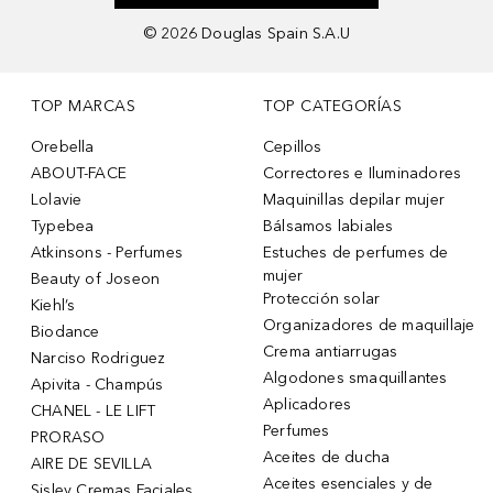
©
2026
Douglas Spain S.A.U
TOP MARCAS
TOP CATEGORÍAS
Orebella
Cepillos
ABOUT-FACE
Correctores e Iluminadores
Lolavie
Maquinillas depilar mujer
Typebea
Bálsamos labiales
Atkinsons - Perfumes
Estuches de perfumes de
mujer
Beauty of Joseon
Protección solar
Kiehl’s
Organizadores de maquillaje
Biodance
Crema antiarrugas
Narciso Rodriguez
Algodones smaquillantes
Apivita - Champús
Aplicadores
CHANEL - LE LIFT
Perfumes
PRORASO
Aceites de ducha
AIRE DE SEVILLA
Aceites esenciales y de
Sisley Cremas Faciales