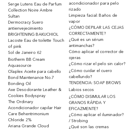
acondicionador para pelo
Serge Lutens Eau de Parfum
rizado
Collection Noire Ambre
Limpieza facial: Baños de
Sultan
vapor
Dermocracy Suero
¿CÓMO DEPILAR LAS CEJAS
antienvejecimiento
CORRECTAMENTE?
BRIGHTENING BAKUCHIOL
¿Qué es un sérum
Lacoste Eau de toilette Touch
antimanchas?
of pink
Cómo aplicar el corrector de
Sol de Janeiro 62
ojeras
Biotherm BB Cream
¿Cómo rizar el pelo sin calor?
Aquasource
¿Cómo cuidar el cuero
Olaplex Aceite para cabello
cabellundo?
Bond Maintenance No.7
TENDENCIA: SOAP BROWS
Bonding Oil
Axe Desodorante Leather &
Labios secos
Cookies Bodyspray
¿CÓMO DISIMULAR LOS
The Ordinary
GRANOS RÁPIDA Y
Acondicionador capilar Hair
EFICAZMENTE?
Care Behentrimonium
¿Cómo aplicar el iluminador?
Chloride 2%
/ Strobing
Ariana Grande Cloud
¿Qué son las cremas