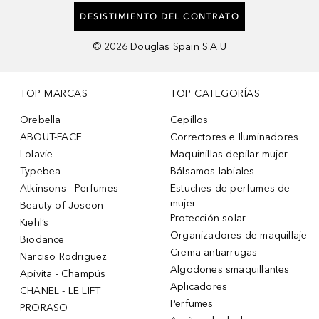
DESISTIMIENTO DEL CONTRATO
©
2026
Douglas Spain S.A.U
TOP MARCAS
TOP CATEGORÍAS
Orebella
Cepillos
ABOUT-FACE
Correctores e Iluminadores
Lolavie
Maquinillas depilar mujer
Typebea
Bálsamos labiales
Atkinsons - Perfumes
Estuches de perfumes de
mujer
Beauty of Joseon
Protección solar
Kiehl’s
Organizadores de maquillaje
Biodance
Crema antiarrugas
Narciso Rodriguez
Algodones smaquillantes
Apivita - Champús
Aplicadores
CHANEL - LE LIFT
Perfumes
PRORASO