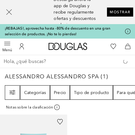
[navigation.slideout.screenreader]
app de Douglas y
recibe regularmente
MOSTRAR
ofertas y descuentos
exclusivos
¡REBAJAS!, aprovecha hasta -80% de descuento en una gran
selección de productos. ¡No te lo pierdas!
A Douglas Home
Mi lista d
Abrir menú
Mi cuenta
A l
Menú
Regresar
Ejecutar búsqueda
ALESSANDRO ALESSANDRO SPA
1
RESULT
ALESSANDRO ALESSANDRO SPA
(
1
)
Filtro
Categorías
Precio
Tipo de producto
Para qui
Notas sobre la clasificación