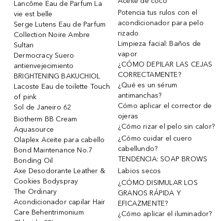
Aceite de coco
Lancôme Eau de Parfum La
Potencia tus rulos con el
vie est belle
acondicionador para pelo
Serge Lutens Eau de Parfum
rizado
Collection Noire Ambre
Limpieza facial: Baños de
Sultan
vapor
Dermocracy Suero
¿CÓMO DEPILAR LAS CEJAS
antienvejecimiento
CORRECTAMENTE?
BRIGHTENING BAKUCHIOL
¿Qué es un sérum
Lacoste Eau de toilette Touch
antimanchas?
of pink
Cómo aplicar el corrector de
Sol de Janeiro 62
ojeras
Biotherm BB Cream
¿Cómo rizar el pelo sin calor?
Aquasource
¿Cómo cuidar el cuero
Olaplex Aceite para cabello
cabellundo?
Bond Maintenance No.7
TENDENCIA: SOAP BROWS
Bonding Oil
Axe Desodorante Leather &
Labios secos
Cookies Bodyspray
¿CÓMO DISIMULAR LOS
The Ordinary
GRANOS RÁPIDA Y
Acondicionador capilar Hair
EFICAZMENTE?
Care Behentrimonium
¿Cómo aplicar el iluminador?