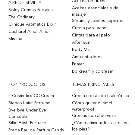
Aceites de ducha
AIRE DE SEVILLA
Aceites esenciales y de
Sisley Cremas Faciales
masaje
The Ordinary
Sérums y aceites capilares
Clinique Aromatics Elixir
Crema para acne
Cacharel Amor Amor
Cintas para el pelo
Missha
After sun
Body Mist
Ambientadores
Primer
Bb cream y cc cream
TOP PRODUCTOS
TEMAS PRINCIPALES
it Cosmetics CC Cream
Crema con ácido hialurónico
Bianco Latte Perfume
Cómo quitar el rímel
waterproof
Bye bye Under Eye
Cremas con aloe vera
Concealer
Billie Eilish Perfume
¿Cómo eliminar los callos en
los pies?
Prada Eau de Parfum Candy