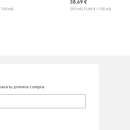
38,69 €
 
100
ml
)
250
ml
 (
15,48 €
 / 
100
ml
)
ara tu primera compra