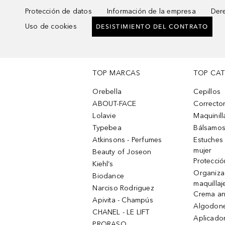
Protección de datos
Información de la empresa
Dere
Uso de cookies
DESISTIMIENTO DEL CONTRATO
TOP MARCAS
TOP CA
Orebella
Cepillos
ABOUT-FACE
Corrector
Lolavie
Maquinill
Typebea
Bálsamos
Atkinsons - Perfumes
Estuches
mujer
Beauty of Joseon
Protecció
Kiehl’s
Organiza
Biodance
maquillaj
Narciso Rodriguez
Crema an
Apivita - Champús
Algodone
CHANEL - LE LIFT
Aplicado
PRORASO