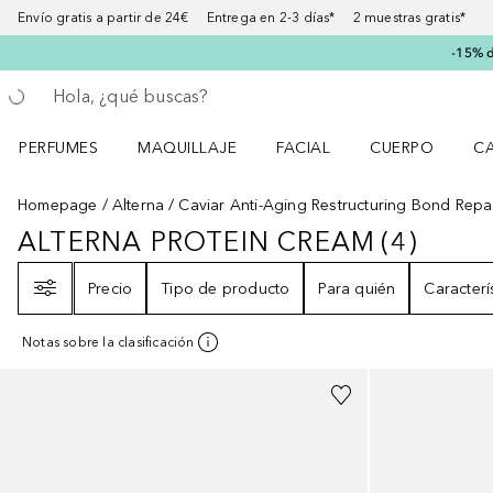
Envío gratis a partir de 24€ Entrega en 2-3 días* 2 muestras gratis*
-15% d
Regresar
Ejecutar búsqueda
PERFUMES
MAQUILLAJE
FACIAL
CUERPO
C
Abrir menú Perfumes
Abrir menú Maquillaje
Abrir menú Facial
Abrir menú Cuer
Ab
Homepage
Alterna
Caviar Anti-Aging Restructuring Bond Repa
ALTERNA PROTEIN CREAM
(
4
)
ALTERNA PROTEIN CREAM
4
RESU
Filtro
Precio
Tipo de producto
Para quién
Caracterí
Notas sobre la clasificación