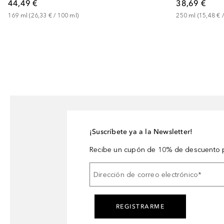
44,49 €
38,69 €
169
ml
 (
26,33 €
 / 
100
ml
)
250
ml
 (
15,48 €
 /
¡Suscríbete ya a la Newsletter!
Recibe un cupón de 10% de descuento p
Dirección de correo electrónico
*
REGISTRARME