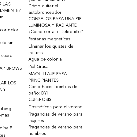
R LAS
Cómo quitar el
TAMENTE?
autobronceador
um
CONSEJOS PARA UNA PIEL
LUMINOSA Y RADIANTE
corrector
¿Cómo cortar el felequillo?
Pestanas magneticas
elo sin
Eliminar los quistes de
miliums
 cuero
Agua de colonia
Piel Grasa
OAP BROWS
MAQUILLAJE PARA
PRINCIPIANTES
LAR LOS
Cómo hacer bombas de
A Y
baño: DYI
CUPEROSIS
l
Cosméticos para el verano
robing
Fragancias de verano para
remas
mujeres
Fragancias de verano para
mina E
hombres
tes