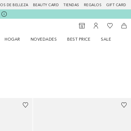
IOS DE BELLEZA
BEAUTY CARD
TIENDAS
REGALOS
GIFT CARD
Mi lista d
Al Storefinder
Mi cuenta
A l
HOGAR
NOVEDADES
BEST PRICE
SALE
Abrir menú Hogar
Abrir menú Novedades
Abrir menú Sal