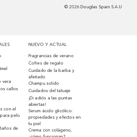
©
2026
Douglas Spain S.A.U
ALES
NUEVO Y ACTUAL
o
Fragrancias de verano
Cofres de regalo
ímel
Cuidado de la barba y
afeitado
e vera
Champu solido
os callos
Cuidados del tatuaje
¡Di adiós a las puntas
abiertas!
os con el
Serum ácido glicólico:
 para pelo
propiedades y efectos en
tu piel
 Baños de
Crema con colágeno,
¿cómo funcionan?