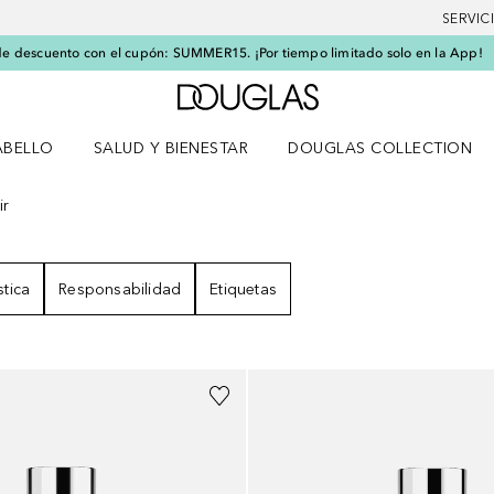
SERVIC
e descuento con el cupón: SUMMER15. ¡Por tiempo limitado solo en la App!
A Douglas Home
ABELLO
SALUD Y BIENESTAR
DOUGLAS COLLECTION
po
rir menú Cabello
Abrir menú Salud y bienestar
ir
LTADOS
stica
Responsabilidad
Etiquetas