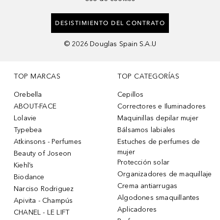
DESISTIMIENTO DEL CONTRATO
©
2026
Douglas Spain S.A.U
TOP MARCAS
TOP CATEGORÍAS
Orebella
Cepillos
ABOUT-FACE
Correctores e Iluminadores
Lolavie
Maquinillas depilar mujer
Typebea
Bálsamos labiales
Atkinsons - Perfumes
Estuches de perfumes de
mujer
Beauty of Joseon
Protección solar
Kiehl’s
Organizadores de maquillaje
Biodance
Crema antiarrugas
Narciso Rodriguez
Algodones smaquillantes
Apivita - Champús
Aplicadores
CHANEL - LE LIFT