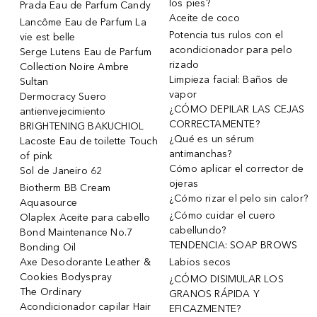
los pies?
Prada Eau de Parfum Candy
Aceite de coco
Lancôme Eau de Parfum La
Potencia tus rulos con el
vie est belle
acondicionador para pelo
Serge Lutens Eau de Parfum
rizado
Collection Noire Ambre
Limpieza facial: Baños de
Sultan
vapor
Dermocracy Suero
¿CÓMO DEPILAR LAS CEJAS
antienvejecimiento
CORRECTAMENTE?
BRIGHTENING BAKUCHIOL
¿Qué es un sérum
Lacoste Eau de toilette Touch
antimanchas?
of pink
Cómo aplicar el corrector de
Sol de Janeiro 62
ojeras
Biotherm BB Cream
¿Cómo rizar el pelo sin calor?
Aquasource
¿Cómo cuidar el cuero
Olaplex Aceite para cabello
cabellundo?
Bond Maintenance No.7
TENDENCIA: SOAP BROWS
Bonding Oil
Axe Desodorante Leather &
Labios secos
Cookies Bodyspray
¿CÓMO DISIMULAR LOS
The Ordinary
GRANOS RÁPIDA Y
Acondicionador capilar Hair
EFICAZMENTE?