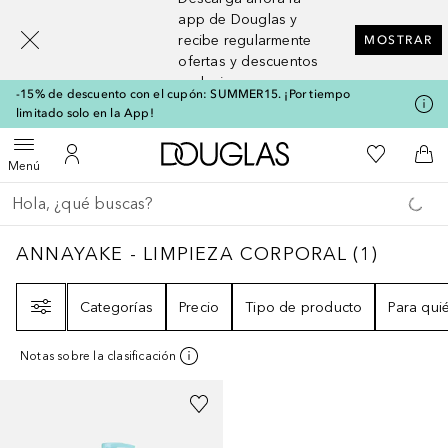
[navigation.slideout.screenreader]
app de Douglas y
recibe regularmente
MOSTRAR
ofertas y descuentos
exclusivos
-15% de descuento con el cupón: SUMMER15. ¡Por tiempo
limitado solo en la App!
A Douglas Home
Mi lista d
Abrir menú
Mi cuenta
A l
Menú
Regresar
Ejecutar búsqueda
ANNAYAKE - LIMPIEZA CORPORAL
1
RESUL
ANNAYAKE - LIMPIEZA CORPORAL
(
1
)
Filtro
Categorías
Precio
Tipo de producto
Para qui
Notas sobre la clasificación