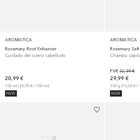
AROMATICA
AROMATICA
Rosemary Root Enhancer
Rosemary Sal
Cuidado del cuero cabelludo
Champú capil
PVR
32,99 €
20,99 €
29,99 €
100
ml
 (
20,99 €
 / 
100
ml
)
300
g
 (
10,00 €
 / 
NEW
NEW