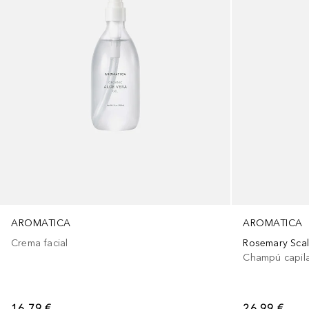
AROMATICA
AROMATICA
Crema facial
Rosemary Sca
Champú capil
16,79 €
26,99 €