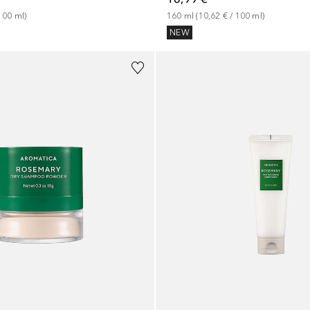
100
ml
)
160
ml
 (
10,62 €
 / 
100
ml
)
NEW