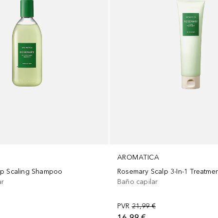
AROMATICA
lp Scaling Shampoo
Rosemary Scalp 3-In-1 Treatme
ar
Baño capilar
PVR
21,99 €
16,99 €