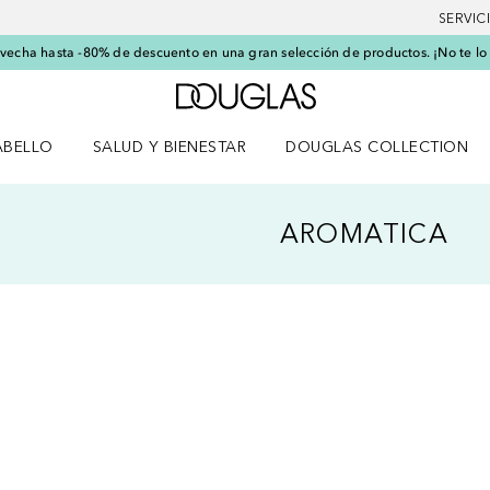
SERVIC
echa hasta -80% de descuento en una gran selección de productos. ¡No te lo
A Douglas Home
ABELLO
SALUD Y BIENESTAR
DOUGLAS COLLECTION
po
rir menú Cabello
Abrir menú Salud y bienestar
AROMATICA