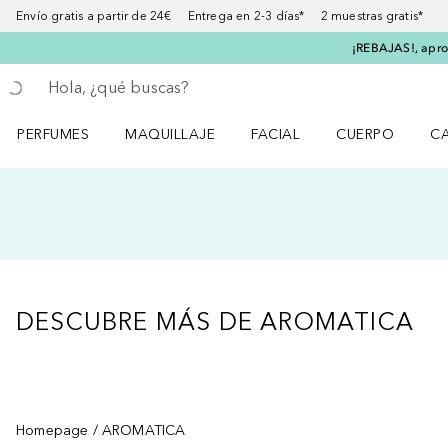
Envío gratis a partir de 24€ Entrega en 2-3 días* 2 muestras gratis*
¡REBAJAS!, aprov
Regresar
Ejecutar búsqueda
PERFUMES
MAQUILLAJE
FACIAL
CUERPO
C
Abrir menú Perfumes
Abrir menú Maquillaje
Abrir menú Facial
Abrir menú Cuer
Ab
DESCUBRE MÁS DE AROMATICA
Saltar Deslizador
Homepage
AROMATICA