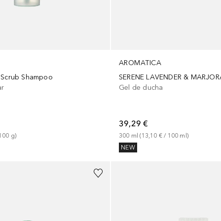
AROMATICA
t Scrub Shampoo
ar
Gel de ducha
39,29 €
100
g
)
300
ml
 (
13,10 €
 / 
100
ml
)
NEW