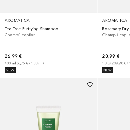
AROMATICA
AROMATICA
Tea Tree Purifying Shampoo
Rosemary Dry
Champú capilar
Champú capil
26,99 €
20,99 €
400
ml
 (
6,75 €
 / 
100
ml
)
10
g
 (
209,90 €
 / 
NEW
NEW