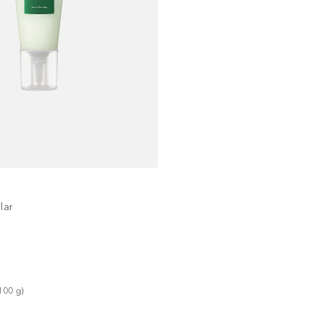
lar
100
g
)