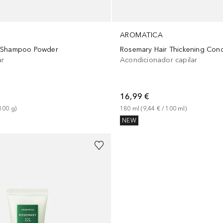
AROMATICA
 Shampoo Powder
Rosemary Hair Thickening Cond
ar
Acondicionador capilar
16,99 €
100
g
)
180
ml
 (
9,44 €
 / 
100
ml
)
NEW