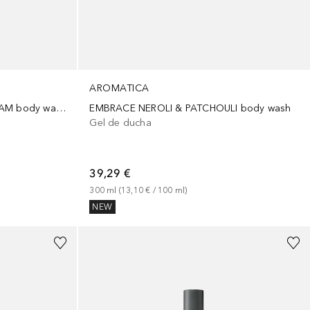
AROMATICA
SERENE LAVENDER & MARJORAM body wash
EMBRACE NEROLI & PATCHOULI body wash
Gel de ducha
39,29 €
300
ml
 (
13,10 €
 / 
100
ml
)
NEW