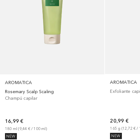
AROMATICA
AROMATICA
Exfoliante capi
Rosemary Scalp Scaling
Champú capilar
20,99 €
16,99 €
165
g
 (
12,72 €
 / 
180
ml
 (
9,44 €
 / 
100
ml
)
NEW
NEW