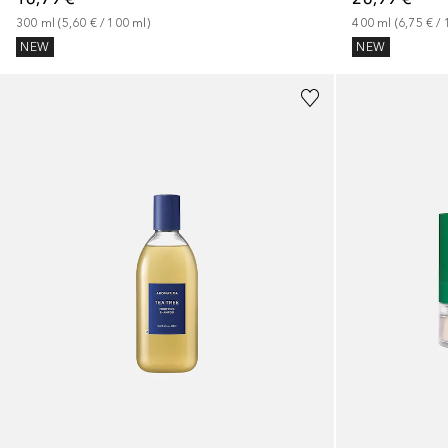
300
ml
 (
5,60 €
 / 
100
ml
)
400
ml
 (
6,75 €
 / 
NEW
NEW