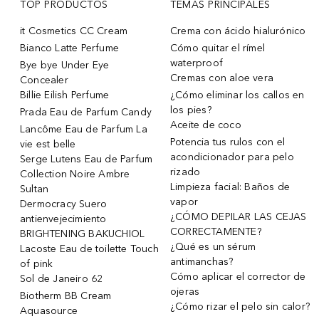
TOP PRODUCTOS
TEMAS PRINCIPALES
it Cosmetics CC Cream
Crema con ácido hialurónico
Bianco Latte Perfume
Cómo quitar el rímel
waterproof
Bye bye Under Eye
Cremas con aloe vera
Concealer
Billie Eilish Perfume
¿Cómo eliminar los callos en
los pies?
Prada Eau de Parfum Candy
Aceite de coco
Lancôme Eau de Parfum La
Potencia tus rulos con el
vie est belle
acondicionador para pelo
Serge Lutens Eau de Parfum
rizado
Collection Noire Ambre
Limpieza facial: Baños de
Sultan
vapor
Dermocracy Suero
¿CÓMO DEPILAR LAS CEJAS
antienvejecimiento
CORRECTAMENTE?
BRIGHTENING BAKUCHIOL
¿Qué es un sérum
Lacoste Eau de toilette Touch
antimanchas?
of pink
Cómo aplicar el corrector de
Sol de Janeiro 62
ojeras
Biotherm BB Cream
¿Cómo rizar el pelo sin calor?
Aquasource