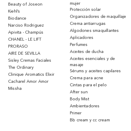
mujer
Beauty of Joseon
Protección solar
Kiehl’s
Organizadores de maquillaje
Biodance
Crema antiarrugas
Narciso Rodriguez
Algodones smaquillantes
Apivita - Champús
Aplicadores
CHANEL - LE LIFT
Perfumes
PRORASO
Aceites de ducha
AIRE DE SEVILLA
Aceites esenciales y de
Sisley Cremas Faciales
masaje
The Ordinary
Sérums y aceites capilares
Clinique Aromatics Elixir
Crema para acne
Cacharel Amor Amor
Cintas para el pelo
Missha
After sun
Body Mist
Ambientadores
Primer
Bb cream y cc cream