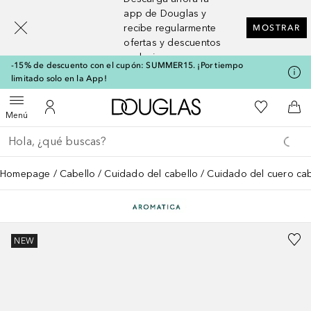
[navigation.slideout.screenreader]
app de Douglas y
recibe regularmente
MOSTRAR
ofertas y descuentos
exclusivos
-15% de descuento con el cupón: SUMMER15. ¡Por tiempo
limitado solo en la App!
A Douglas Home
Mi lista d
Abrir menú
Mi cuenta
A l
Menú
Regresar
Ejecutar búsqueda
Homepage
Cabello
Cuidado del cabello
Cuidado del cuero ca
NEW