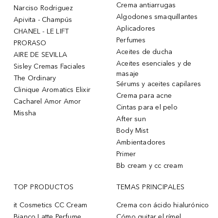
Crema antiarrugas
Narciso Rodriguez
Algodones smaquillantes
Apivita - Champús
Aplicadores
CHANEL - LE LIFT
Perfumes
PRORASO
Aceites de ducha
AIRE DE SEVILLA
Aceites esenciales y de
Sisley Cremas Faciales
masaje
The Ordinary
Sérums y aceites capilares
Clinique Aromatics Elixir
Crema para acne
Cacharel Amor Amor
Cintas para el pelo
Missha
After sun
Body Mist
Ambientadores
Primer
Bb cream y cc cream
TOP PRODUCTOS
TEMAS PRINCIPALES
it Cosmetics CC Cream
Crema con ácido hialurónico
Bianco Latte Perfume
Cómo quitar el rímel