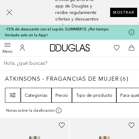
[navigation.slideout.screenreader]
app de Douglas y
recibe regularmente
MOSTRAR
ofertas y descuentos
exclusivos
-15% de descuento con el cupón: SUMMER15. ¡Por tiempo
limitado solo en la App!
A Douglas Home
Mi lista d
Abrir menú
Mi cuenta
A l
Menú
Regresar
Ejecutar búsqueda
ATKINSONS - FRAGANCIAS DE MUJER
6
RE
ATKINSONS - FRAGANCIAS DE MUJER
(
6
)
Filtro
Categorías
Precio
Tipo de producto
Para qui
Notas sobre la clasificación