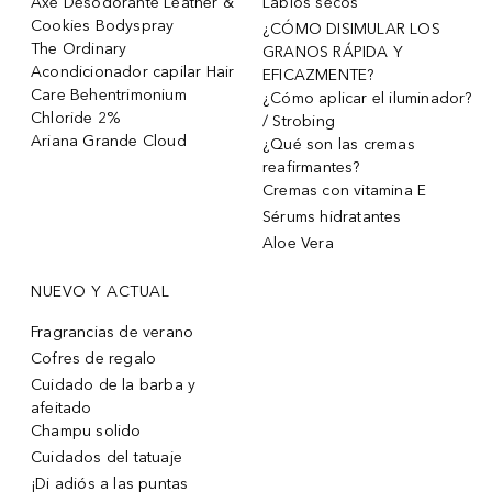
Axe Desodorante Leather &
Labios secos
Cookies Bodyspray
¿CÓMO DISIMULAR LOS
The Ordinary
GRANOS RÁPIDA Y
Acondicionador capilar Hair
EFICAZMENTE?
Care Behentrimonium
¿Cómo aplicar el iluminador?
Chloride 2%
/ Strobing
Ariana Grande Cloud
¿Qué son las cremas
reafirmantes?
Cremas con vitamina E
Sérums hidratantes
Aloe Vera
NUEVO Y ACTUAL
Fragrancias de verano
Cofres de regalo
Cuidado de la barba y
afeitado
Champu solido
Cuidados del tatuaje
¡Di adiós a las puntas