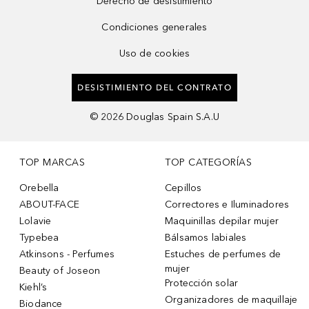
Derecho de desistimiento
Condiciones generales
Uso de cookies
DESISTIMIENTO DEL CONTRATO
©
2026
Douglas Spain S.A.U
TOP MARCAS
TOP CATEGORÍAS
Orebella
Cepillos
ABOUT-FACE
Correctores e Iluminadores
Lolavie
Maquinillas depilar mujer
Typebea
Bálsamos labiales
Atkinsons - Perfumes
Estuches de perfumes de
mujer
Beauty of Joseon
Protección solar
Kiehl’s
Organizadores de maquillaje
Biodance