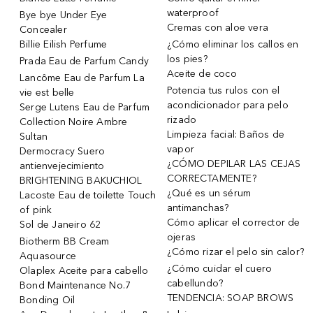
waterproof
Bye bye Under Eye
Cremas con aloe vera
Concealer
Billie Eilish Perfume
¿Cómo eliminar los callos en
los pies?
Prada Eau de Parfum Candy
Aceite de coco
Lancôme Eau de Parfum La
Potencia tus rulos con el
vie est belle
acondicionador para pelo
Serge Lutens Eau de Parfum
rizado
Collection Noire Ambre
Limpieza facial: Baños de
Sultan
vapor
Dermocracy Suero
¿CÓMO DEPILAR LAS CEJAS
antienvejecimiento
CORRECTAMENTE?
BRIGHTENING BAKUCHIOL
¿Qué es un sérum
Lacoste Eau de toilette Touch
antimanchas?
of pink
Cómo aplicar el corrector de
Sol de Janeiro 62
ojeras
Biotherm BB Cream
¿Cómo rizar el pelo sin calor?
Aquasource
¿Cómo cuidar el cuero
Olaplex Aceite para cabello
cabellundo?
Bond Maintenance No.7
TENDENCIA: SOAP BROWS
Bonding Oil