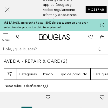
[navigation.slideout.screenreader]
app de Douglas y
recibe regularmente
MOSTRAR
ofertas y descuentos
exclusivos
¡REBAJAS!, aprovecha hasta -80% de descuento en una gran
selección de productos. ¡No te lo pierdas!
A Douglas Home
Mi lista d
Abrir menú
Mi cuenta
A l
Menú
Regresar
Ejecutar búsqueda
AVEDA - REPAIR & CARE
2
RESULTADOS
AVEDA - REPAIR & CARE
(
2
)
Filtro
Categorías
Precio
Tipo de producto
Para qui
Notas sobre la clasificación