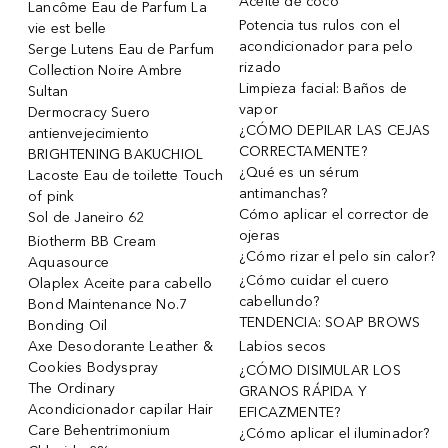
Aceite de coco
Lancôme Eau de Parfum La
Potencia tus rulos con el
vie est belle
acondicionador para pelo
Serge Lutens Eau de Parfum
rizado
Collection Noire Ambre
Limpieza facial: Baños de
Sultan
vapor
Dermocracy Suero
¿CÓMO DEPILAR LAS CEJAS
antienvejecimiento
CORRECTAMENTE?
BRIGHTENING BAKUCHIOL
¿Qué es un sérum
Lacoste Eau de toilette Touch
antimanchas?
of pink
Cómo aplicar el corrector de
Sol de Janeiro 62
ojeras
Biotherm BB Cream
¿Cómo rizar el pelo sin calor?
Aquasource
¿Cómo cuidar el cuero
Olaplex Aceite para cabello
cabellundo?
Bond Maintenance No.7
TENDENCIA: SOAP BROWS
Bonding Oil
Axe Desodorante Leather &
Labios secos
Cookies Bodyspray
¿CÓMO DISIMULAR LOS
The Ordinary
GRANOS RÁPIDA Y
Acondicionador capilar Hair
EFICAZMENTE?
Care Behentrimonium
¿Cómo aplicar el iluminador?