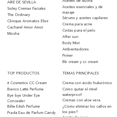
Aceites de ducha
AIRE DE SEVILLA
Aceites esenciales y de
Sisley Cremas Faciales
masaje
The Ordinary
Sérums y aceites capilares
Clinique Aromatics Elixir
Crema para acne
Cacharel Amor Amor
Cintas para el pelo
Missha
After sun
Body Mist
Ambientadores
Primer
Bb cream y cc cream
TOP PRODUCTOS
TEMAS PRINCIPALES
it Cosmetics CC Cream
Crema con ácido hialurónico
Bianco Latte Perfume
Cómo quitar el rímel
waterproof
Bye bye Under Eye
Cremas con aloe vera
Concealer
Billie Eilish Perfume
¿Cómo eliminar los callos en
los pies?
Prada Eau de Parfum Candy