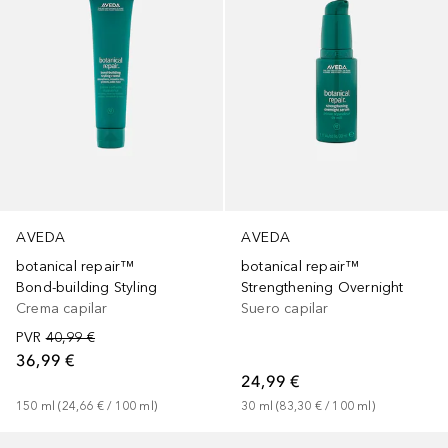
AVEDA
AVEDA
botanical repair™
botanical repair™
Bond-building Styling
Strengthening Overnight
Crema capilar
Suero capilar
PVR
40,99 €
36,99 €
24,99 €
150
ml
 (
24,66 €
 / 
100
ml
)
30
ml
 (
83,30 €
 / 
100
ml
)