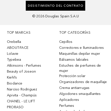
DESISTIMIENTO DEL CONTRATO
©
2026
Douglas Spain S.A.U
TOP MARCAS
TOP CATEGORÍAS
Orebella
Cepillos
ABOUT-FACE
Correctores e Iluminadores
Lolavie
Maquinillas depilar mujer
Typebea
Bálsamos labiales
Atkinsons - Perfumes
Estuches de perfumes de
mujer
Beauty of Joseon
Protección solar
Kiehl’s
Organizadores de maquillaje
Biodance
Crema antiarrugas
Narciso Rodriguez
Algodones smaquillantes
Apivita - Champús
Aplicadores
CHANEL - LE LIFT
Perfumes
PRORASO