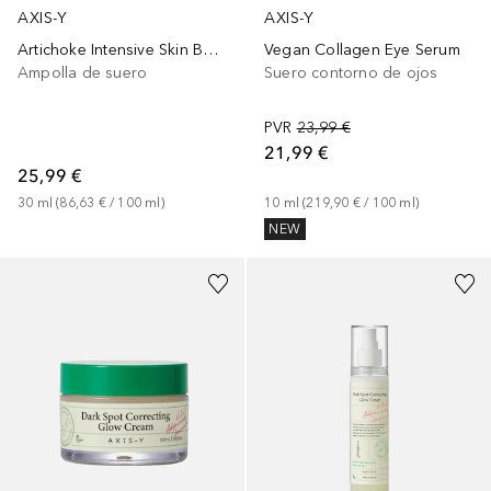
AXIS-Y
AXIS-Y
Artichoke Intensive Skin Barrier Ampoule
Vegan Collagen Eye Serum
Ampolla de suero
Suero contorno de ojos
PVR
23,99 €
21,99 €
25,99 €
30
ml
 (
86,63 €
 / 
100
ml
)
10
ml
 (
219,90 €
 / 
100
ml
)
NEW