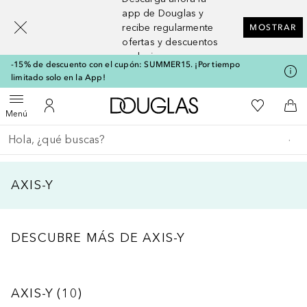
[navigation.slideout.screenreader]
app de Douglas y
recibe regularmente
MOSTRAR
ofertas y descuentos
exclusivos
-15% de descuento con el cupón: SUMMER15. ¡Por tiempo
limitado solo en la App!
A Douglas Home
Mi lista d
Abrir menú
Mi cuenta
A l
Menú
Regresar
Ejecutar búsqueda
AXIS-Y
DESCUBRE MÁS DE AXIS-Y
Saltar Deslizador
AXIS-Y
10
RESULTADOS
AXIS-Y
(
10
)