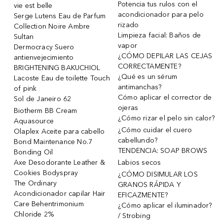
Potencia tus rulos con el
vie est belle
acondicionador para pelo
Serge Lutens Eau de Parfum
rizado
Collection Noire Ambre
Limpieza facial: Baños de
Sultan
vapor
Dermocracy Suero
¿CÓMO DEPILAR LAS CEJAS
antienvejecimiento
CORRECTAMENTE?
BRIGHTENING BAKUCHIOL
¿Qué es un sérum
Lacoste Eau de toilette Touch
antimanchas?
of pink
Cómo aplicar el corrector de
Sol de Janeiro 62
ojeras
Biotherm BB Cream
¿Cómo rizar el pelo sin calor?
Aquasource
¿Cómo cuidar el cuero
Olaplex Aceite para cabello
cabellundo?
Bond Maintenance No.7
TENDENCIA: SOAP BROWS
Bonding Oil
Axe Desodorante Leather &
Labios secos
Cookies Bodyspray
¿CÓMO DISIMULAR LOS
The Ordinary
GRANOS RÁPIDA Y
Acondicionador capilar Hair
EFICAZMENTE?
Care Behentrimonium
¿Cómo aplicar el iluminador?
Chloride 2%
/ Strobing