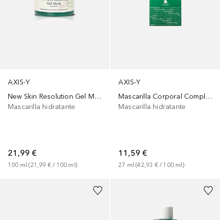
AXIS-Y
AXIS-Y
New Skin Resolution Gel Mask
Mascarilla Corporal Complejo Energético Vital Verde 61% Artemisa Mascarilla Corporal Complejo Energético Vital Verde
Mascarilla hidratante
Mascarilla hidratante
21,99 €
11,59 €
100
ml
 (
21,99 €
 / 
100
ml
)
27
ml
 (
42,93 €
 / 
100
ml
)