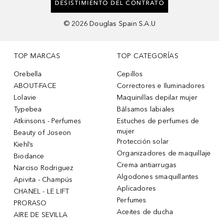
DESISTIMIENTO DEL CONTRATO
©
2026
Douglas Spain S.A.U
TOP MARCAS
TOP CATEGORÍAS
Orebella
Cepillos
ABOUT-FACE
Correctores e Iluminadores
Lolavie
Maquinillas depilar mujer
Typebea
Bálsamos labiales
Atkinsons - Perfumes
Estuches de perfumes de
mujer
Beauty of Joseon
Protección solar
Kiehl’s
Organizadores de maquillaje
Biodance
Crema antiarrugas
Narciso Rodriguez
Algodones smaquillantes
Apivita - Champús
Aplicadores
CHANEL - LE LIFT
Perfumes
PRORASO
Aceites de ducha
AIRE DE SEVILLA