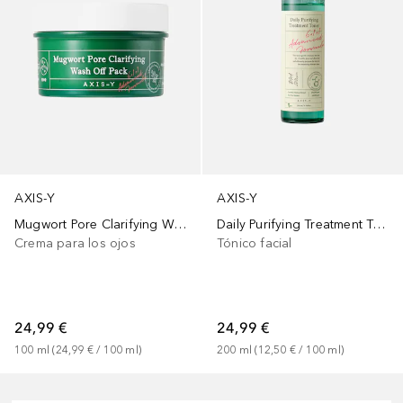
AXIS-Y
AXIS-Y
Mugwort Pore Clarifying Wash-Off Pack
Daily Purifying Treatment Toner
Crema para los ojos
Tónico facial
24,99 €
24,99 €
100
ml
 (
24,99 €
 / 
100
ml
)
200
ml
 (
12,50 €
 / 
100
ml
)