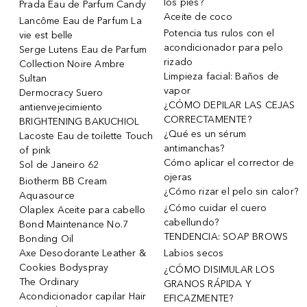
los pies?
Prada Eau de Parfum Candy
Aceite de coco
Lancôme Eau de Parfum La
Potencia tus rulos con el
vie est belle
acondicionador para pelo
Serge Lutens Eau de Parfum
rizado
Collection Noire Ambre
Limpieza facial: Baños de
Sultan
vapor
Dermocracy Suero
¿CÓMO DEPILAR LAS CEJAS
antienvejecimiento
CORRECTAMENTE?
BRIGHTENING BAKUCHIOL
¿Qué es un sérum
Lacoste Eau de toilette Touch
antimanchas?
of pink
Cómo aplicar el corrector de
Sol de Janeiro 62
ojeras
Biotherm BB Cream
¿Cómo rizar el pelo sin calor?
Aquasource
¿Cómo cuidar el cuero
Olaplex Aceite para cabello
cabellundo?
Bond Maintenance No.7
TENDENCIA: SOAP BROWS
Bonding Oil
Axe Desodorante Leather &
Labios secos
Cookies Bodyspray
¿CÓMO DISIMULAR LOS
The Ordinary
GRANOS RÁPIDA Y
Acondicionador capilar Hair
EFICAZMENTE?