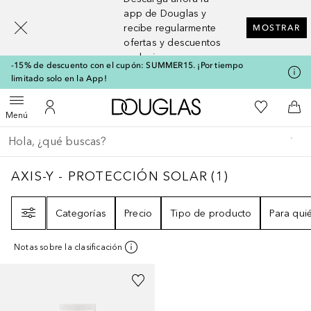
[navigation.slideout.screenreader]
app de Douglas y
recibe regularmente
MOSTRAR
ofertas y descuentos
exclusivos
-15% de descuento con el cupón: SUMMER15. ¡Por tiempo
limitado solo en la App!
A Douglas Home
Mi lista d
Abrir menú
Mi cuenta
A l
Menú
Regresar
Ejecutar búsqueda
AXIS-Y - PROTECCIÓN SOLAR
1
RESULTADO
AXIS-Y - PROTECCIÓN SOLAR
(
1
)
Filtro
Categorías
Precio
Tipo de producto
Para qui
Notas sobre la clasificación