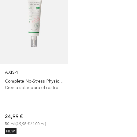
AXIS-Y
Complete No-Stress Physical Sunscreen V.3
Crema solar para el rostro
24,99 €
50
ml
 (
49,98 €
 / 
100
ml
)
NEW