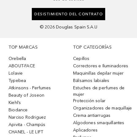
DESISTIMIENTO DEL CONTRATO
©
2026
Douglas Spain S.A.U
TOP MARCAS
TOP CATEGORÍAS
Orebella
Cepillos
ABOUT-FACE
Correctores e Iluminadores
Lolavie
Maquinillas depilar mujer
Typebea
Bálsamos labiales
Atkinsons - Perfumes
Estuches de perfumes de
mujer
Beauty of Joseon
Protección solar
Kiehl’s
Organizadores de maquillaje
Biodance
Crema antiarrugas
Narciso Rodriguez
Algodones smaquillantes
Apivita - Champús
Aplicadores
CHANEL - LE LIFT