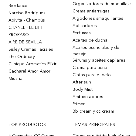
Organizadores de maquillaje
Biodance
Crema antiarrugas
Narciso Rodriguez
Algodones smaquillantes
Apivita - Champús
Aplicadores
CHANEL - LE LIFT
Perfumes
PRORASO
Aceites de ducha
AIRE DE SEVILLA
Aceites esenciales y de
Sisley Cremas Faciales
masaje
The Ordinary
Sérums y aceites capilares
Clinique Aromatics Elixir
Crema para acne
Cacharel Amor Amor
Cintas para el pelo
Missha
After sun
Body Mist
Ambientadores
Primer
Bb cream y cc cream
TOP PRODUCTOS
TEMAS PRINCIPALES
it Cosmetics CC Cream
Crema con ácido hialurónico