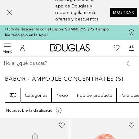
[navigation.slideout.screenreader]
app de Douglas y
recibe regularmente
MOSTRAR
ofertas y descuentos
exclusivos
-15% de descuento con el cupón: SUMMER15. ¡Por tiempo
limitado solo en la App!
A Douglas Home
Mi lista d
Abrir menú
Mi cuenta
A l
Menú
Regresar
Ejecutar búsqueda
BABOR - AMPOULE CONCENTRATES
5
RES
BABOR - AMPOULE CONCENTRATES
(
5
)
Filtro
Categorías
Precio
Tipo de producto
Para qui
Notas sobre la clasificación