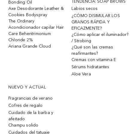
TENDENCIA: SOAP BROWS
Bonding Oil
Axe Desodorante Leather &
Labios secos
Cookies Bodyspray
¿CÓMO DISIMULAR LOS
The Ordinary
GRANOS RÁPIDA Y
Acondicionador capilar Hair
EFICAZMENTE?
Care Behentrimonium
¿Cómo aplicar el iluminador?
Chloride 2%
/ Strobing
Ariana Grande Cloud
¿Qué son las cremas
reafirmantes?
Cremas con vitamina E
Sérums hidratantes
Aloe Vera
NUEVO Y ACTUAL
Fragrancias de verano
Cofres de regalo
Cuidado de la barba y
afeitado
Champu solido
Cuidados del tatuaje