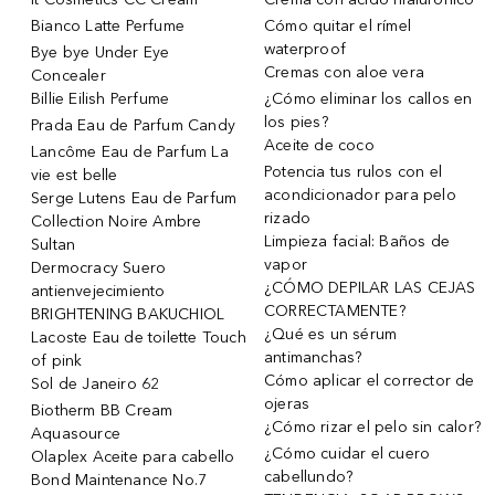
Bianco Latte Perfume
Cómo quitar el rímel
waterproof
Bye bye Under Eye
Cremas con aloe vera
Concealer
Billie Eilish Perfume
¿Cómo eliminar los callos en
los pies?
Prada Eau de Parfum Candy
Aceite de coco
Lancôme Eau de Parfum La
Potencia tus rulos con el
vie est belle
acondicionador para pelo
Serge Lutens Eau de Parfum
rizado
Collection Noire Ambre
Limpieza facial: Baños de
Sultan
vapor
Dermocracy Suero
¿CÓMO DEPILAR LAS CEJAS
antienvejecimiento
CORRECTAMENTE?
BRIGHTENING BAKUCHIOL
¿Qué es un sérum
Lacoste Eau de toilette Touch
antimanchas?
of pink
Cómo aplicar el corrector de
Sol de Janeiro 62
ojeras
Biotherm BB Cream
¿Cómo rizar el pelo sin calor?
Aquasource
¿Cómo cuidar el cuero
Olaplex Aceite para cabello
cabellundo?
Bond Maintenance No.7