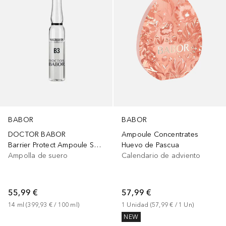
BABOR
BABOR
DOCTOR BABOR
Ampoule Concentrates
Barrier Protect Ampoule Serum Concentrate
Huevo de Pascua
Ampolla de suero
Calendario de adviento
55,99 €
57,99 €
14
ml
 (
399,93 €
 / 
100
ml
)
1
Unidad
 (
57,99 €
 / 
1
Un
)
NEW