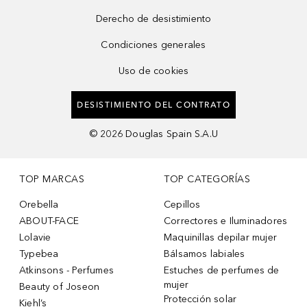
Derecho de desistimiento
Condiciones generales
Uso de cookies
DESISTIMIENTO DEL CONTRATO
©
2026
Douglas Spain S.A.U
TOP MARCAS
TOP CATEGORÍAS
Orebella
Cepillos
ABOUT-FACE
Correctores e Iluminadores
Lolavie
Maquinillas depilar mujer
Typebea
Bálsamos labiales
Atkinsons - Perfumes
Estuches de perfumes de
mujer
Beauty of Joseon
Protección solar
Kiehl’s